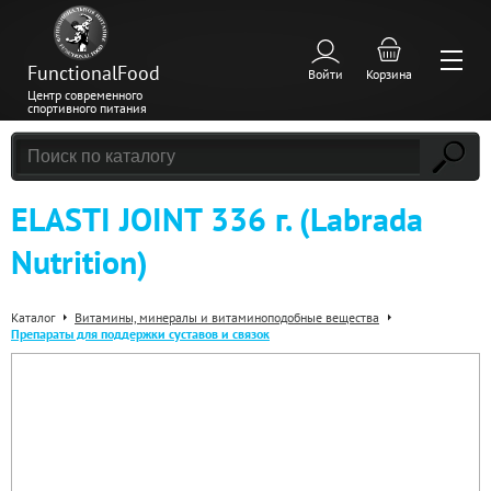
FunctionalFood
Войти
Корзина
Центр современного
спортивного питания
ELASTI JOINT 336 г. (Labrada
Nutrition)
Каталог
Витамины, минералы и витаминоподобные вещества
Препараты для поддержки суставов и связок