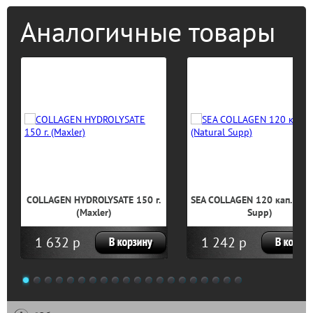
Аналогичные товары
COLLAGEN HYDROLYSATE 150 г.
SEA COLLAGEN 120 кап. (Nat
(Maxler)
Supp)
1 632 р
1 242 р
1
2
3
4
5
6
7
8
9
10
11
12
13
14
15
16
17
18
19
20