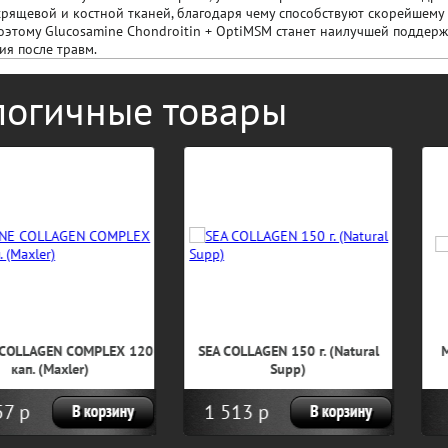
рящевой и костной тканей, благодаря чему способствуют скорейшем
оэтому Glucosamine Chondroitin + OptiMSM станет наилучшей поддер
ия после травм.
логичные товары
LLAGEN COMPLEX 120
SEA COLLAGEN 150 г. (Natural
MSM 
п. (Maxler)
Supp)
р
1 513 р
57