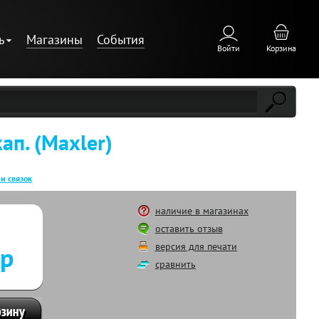
ь
Магазины
События
Войти
Корзина
п. (Maxler)
и связок
наличие в магазинах
оставить отзыв
версия для печати
 р
сравнить