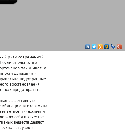
чный ритм современной
Неудивительно, что
ортсменов, так и многих
ванности движений и
еправильно подобранные
ного восстановления
т как предотвратить
ающая эффективную
 комбинацию глюкозамина
ает антисептическими и
овало себя в качестве
тивных веществ делают
еских нагрузок и