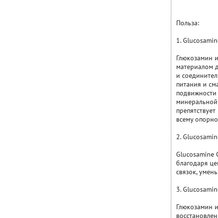
Польза:
1. Glucosami
Глюкозамин 
материалом д
и соединител
питания и см
подвижности 
минеральной 
препятствует
всему опорно
2. Glucosami
Glucosamine 
благодаря це
связок, умен
3. Glucosami
Глюкозамин и
восстановлен