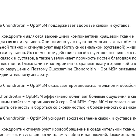
ne Chondroitin + OptiMSM поддерживает здоровье связок и суставов.
и хондроитин являются важнейшими компонентами хрящевой ткани и 
ля связок и суставов. Они активно участвуют во многих важных обме
ьной тканях и стимулируют выработку синовиальной (суставной) жид
азки суставов. Их совместное действие способствует повышению эласти
связок и суставов, а также увеличивает прочность костей благодаря 
плотности. Глюкозамин и хондроитин сохраняют влагу в хрящевой и к
 их разрушению. Поэтому Glucosamine Chondroitin + OptiMSM оказыва
-двигательному аппарату.
ne Chondroitin + OptiMSM оказывает противовоспалительное и обезбо
Chondroitin + OptiMSM эффективно облегчает болевые ощущения в свя
нным свойствам органической серы OptiMSM. Сера МСМ помогает снять
ьшить отечность и бороться со скованностью и болезненностью движе
ne Chondroitin + OptiMSM ускоряет восстановление связок и суставов п
 хондроитин стимулируют кровообращение в соединительной ткани, 
ие связок и суставов после травм, ушибов и растяжений. Также хондр