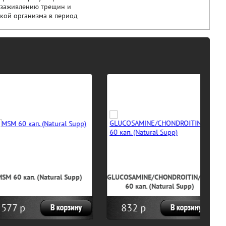
у заживлению трещин и
жкой организма в период
60 кап. (Natural Supp)
GLUCOSAMINE/CHONDROITIN/MSM
C
60 кап. (Natural Supp)
7 р
832 р