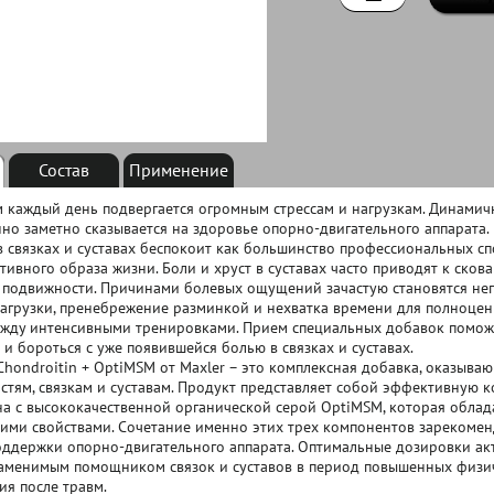
Состав
Применение
 каждый день подвергается огромным стрессам и нагрузкам. Динами
но заметно сказывается на здоровье опорно-двигательного аппарата. 
 связках и суставах беспокоит как большинство профессиональных сп
тивного образа жизни. Боли и хруст в суставах часто приводят к ско
 подвижности. Причинами болевых ощущений зачастую становятся н
агрузки, пренебрежение разминкой и нехватка времени для полноцен
жду интенсивными тренировками. Прием специальных добавок поможе
 и бороться с уже появившейся болью в связках и суставах.
Chondroitin + OptiMSM от Maxler – это комплексная добавка, оказыв
стям, связкам и суставам. Продукт представляет собой эффективную
а с высококачественной органической серой OptiMSM, которая облад
ми свойствами. Сочетание именно этих трех компонентов зарекоменд
ддержки опорно-двигательного аппарата. Оптимальные дозировки ак
аменимым помощником связок и суставов в период повышенных физич
ия после травм.