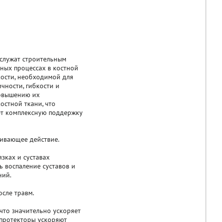
служат строительным
нных процессах в костной
кости, необходимой для
чности, гибкости и
повышению их
остной ткани, что
ет комплексную поддержку
ливающее действие.
зках и суставах
 воспаление суставов и
ний.
осле травм.
что значительно ускоряет
опротекторы ускоряют