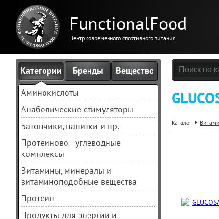
FunctionalFood
Центр современного спортивного питания
Категории
Бренды
Вещество
Аминокислоты
GLUCOS
Анаболические стимуляторы
Каталог
Витами
Батончики, напитки и пр.
Протеиново - углеводные
комплексы
Витамины, минералы и
витаминоподобные вещества
Протеин
Продукты для энергии и