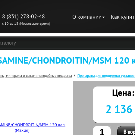
8 (831) 278-02-48
О компании
Как купит
с 10 до 18 (Московское время)
AMINE/CHONDROITIN/MSM 120 ка
ны, минералы и витаминоподобные вещества
Препараты для поддержки суставов 
Цена:
2 136