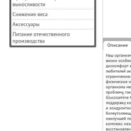
выносливости
Снижение веса
Аксессуары
Питание отечественного
производства
Описание
Наш организм
жизни особен
дискомфорт в
любителей ак
ограничению
физические н
организма ме
проблему, так
Glucosamine 
поддержку ко
и хондроитин
болеутоляющи
наилучшей по
комплекс нез
восстановлен