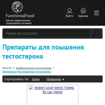
FunctionalFood
Войти
Корзина
Центр современного
спортивного питания
Препараты для поышения
тестостерона
Каталог
Анаболические стимуляторы
Препараты для поышения тестостерона
Сортировать по:
Цене
Названию