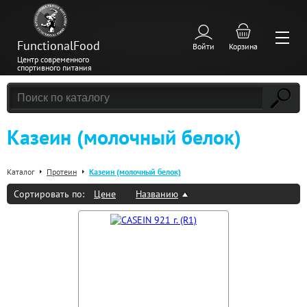
FunctionalFood
Войти
Корзина
Центр современного
спортивного питания
Казеин (молочный белок)
Каталог
Протеин
Казеин (молочный белок)
Сортировать по:
Цене
Названию