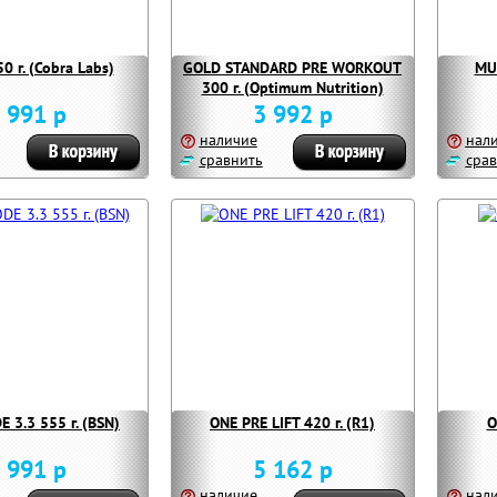
0 г. (Cobra Labs)
GOLD STANDARD PRE WORKOUT
MU
300 г. (Optimum Nutrition)
 991 р
3 992 р
наличие
нал
сравнить
срав
 3.3 555 г. (BSN)
ONE PRE LIFT 420 г. (R1)
O
 991 р
5 162 р
наличие
нал