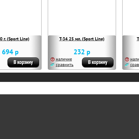
 г. (Sport Line)
T-34 25 мл. (Sport Line)
T
 694 р
232 р
наличие
нал
сравнить
срав