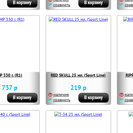
сравнить
срав
 330 г. (R1)
RED SKULL 25 мл. (Sport Line)
RIPP
 737 р
219 р
наличие
нал
сравнить
срав