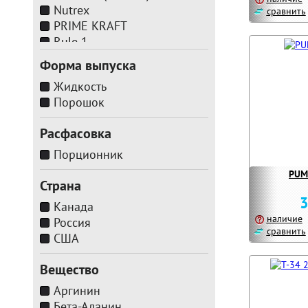
Nutrex
сравнить
PRIME KRAFT
Rule 1
Форма выпуска
Жидкость
Порошок
Расфасовка
Порционник
PUMP
Страна
3
Канада
наличие
Россия
сравнить
США
Вещество
Аргинин
Бета-Аланин