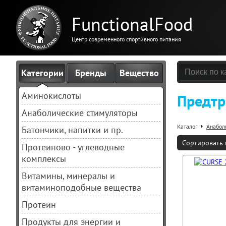
FunctionalFood
Центр современного спортивного питания
Категории
Бренды
Вещество
Аминокислоты
Предтр
Анаболические стимуляторы
Каталог
Анабол
Батончики, напитки и пр.
Сортировать 
Протеиново - углеводные
комплексы
Витамины, минералы и
витаминоподобные вещества
Протеин
Продукты для энергии и