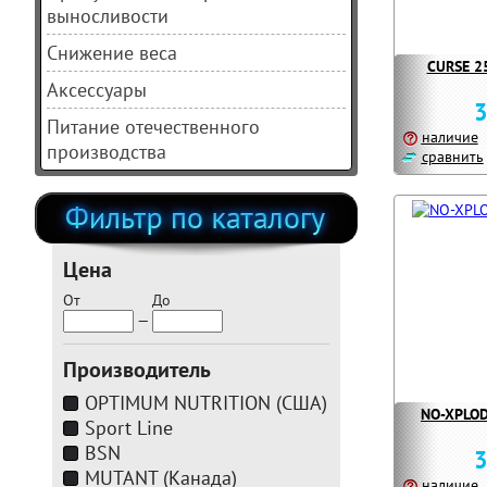
выносливости
Снижение веса
CURSE 25
Аксессуары
3
Питание отечественного
наличие
производства
сравнить
Цена
От
До
—
Производитель
OPTIMUM NUTRITION (США)
NO-XPLODE
Sport Line
BSN
3
MUTANT (Канада)
наличие