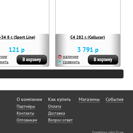
-34 8 г. (Sport Line)
С4 282 г. (Cellucor)
121 р
3 791 р
ичие
наличие
нить
сравнить
О компании
Как купить
Магазины
События
Партнёры
Оплата
Контакты
Доставка
Оптовикам
Вопрос-ответ
Разработка сайта Elcore