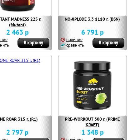
TANT MADNESS 225 г.
NO-XPLODE 3.3 1110 г. (BSN)
(Mutant)
2 463 р
6 791 р
ичие
наличие
нить
сравнить
NE ROAR 315 г. (R1)
PRE-WORKOUT 300 г. (PRIME
KRAFT)
2 797 р
1 348 р
ичие
наличие