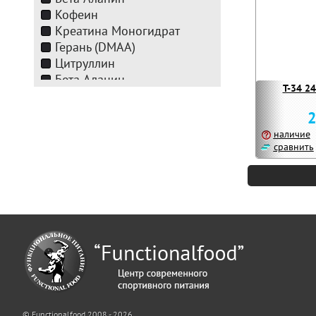
Кофеин
Креатина Моногидрат
Герань (DMAA)
Цитруллин
Бета-Аланин
T-34 240
Креатина Моногидрат
Креатиновая матрица
2
Цитруллин
наличие
Бета-Аланин
сравнить
Кофеин
Креатиновая матрица
DMAE
(диметиламиноэтанол)
Аргинин Альфа
Кетоглюторат (AAKG)
Цитрулин
DMAE
(диметиламиноэтанол)
Кофеин
© Functionalfood 2008 - 2026