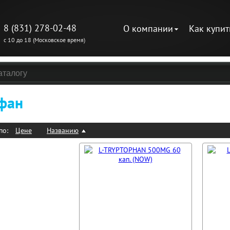
8 (831) 278-02-48
О компании
Как купит
с 10 до 18 (Московское время)
фан
по:
Цене
Названию