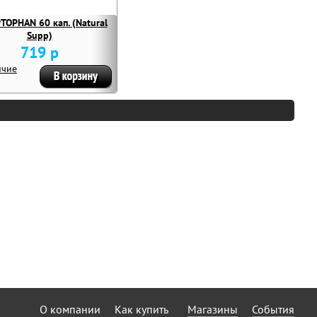
TOPHAN 60 кап. (Natural
Supp)
719 р
ичие
О компании
Как купить
Магазины
События