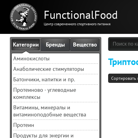
FunctionalFood
Центр современного спортивного питания
Категории
Бренды
Вещество
Аминокислоты
Трипто
Анаболические стимуляторы
Сортировать 
Батончики, напитки и пр.
Протеиново - углеводные
комплексы
Витамины, минералы и
витаминоподобные вещества
Протеин
Продукты для энергии и