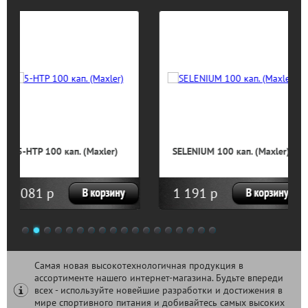
er)
SELENIUM 100 кап. (Maxler)
RELAX & ANTISTRES
(Maxler)
1 191 р
1 410 р
1
2
3
4
5
6
7
8
9
10
11
12
13
14
15
16
17
18
Самая новая высокотехнологичная продукция в
ассортименте нашего интернет-магазина. Будьте впереди
всех - используйте новейшие разработки и достижения в
мире спортивного питания и добивайтесь самых высоких