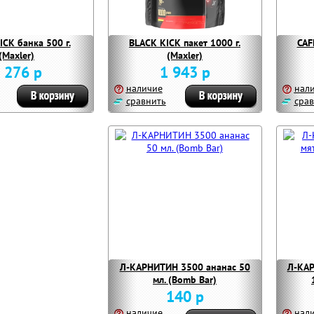
ICK банка 500 г.
BLACK KICK пакет 1000 г.
CAF
(Maxler)
(Maxler)
 276 р
1 943 р
наличие
нал
сравнить
срав
Л-КАРНИТИН 3500 ананас 50
Л-КАР
мл. (Bomb Bar)
140 р
наличие
нал