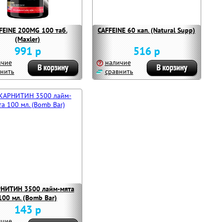
FEINE 200MG 100 таб.
CAFFEINE 60 кап. (Natural Supp)
(Maxler)
991 р
516 р
ичие
наличие
нить
сравнить
НИТИН 3500 лайм-мята
100 мл. (Bomb Bar)
143 р
ичие