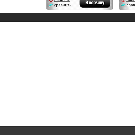
сравнить
срав