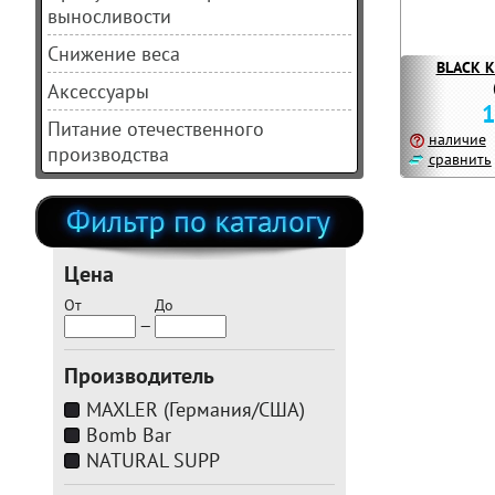
выносливости
Снижение веса
BLACK K
Аксессуары
1
Питание отечественного
наличие
производства
сравнить
Цена
От
До
—
Производитель
MAXLER (Германия/США)
Bomb Bar
NATURAL SUPP