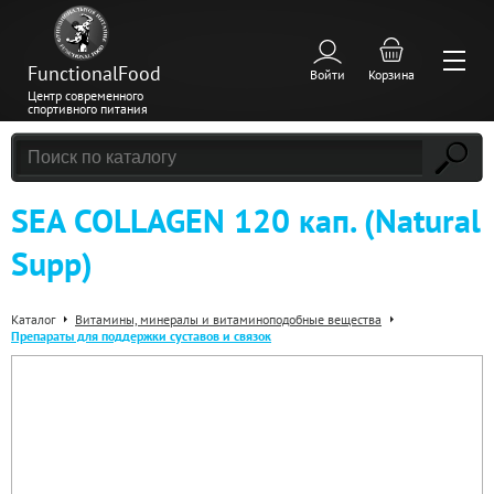
FunctionalFood
Войти
Корзина
Центр современного
спортивного питания
SEA COLLAGEN 120 кап. (Natural
Supp)
Каталог
Витамины, минералы и витаминоподобные вещества
Препараты для поддержки суставов и связок