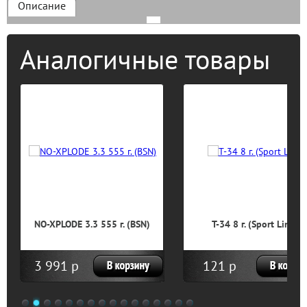
Описание
Аналогичные товары
NO-XPLODE 3.3 555 г. (BSN)
T-34 8 г. (Sport Line)
3 991 р
121 р
1
2
3
4
5
6
7
8
9
10
11
12
13
14
15
16