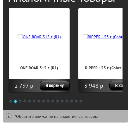
ONE ROAR 315 г. (R1)
RIPPER 153 г. (Cobra Labs
2 797 р
3 948 р
1
2
3
4
5
6
7
8
9
10
11
12
13
14
15
16
*Обратите внимание на аналогичные товары.