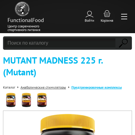
FunctionalFood
Войти
Корзина
Центр современного
спортивного питания
MUTANT MADNESS 225 г.
(Mutant)
Каталог
Анаболические стимуляторы
Предтренировочные комплексы