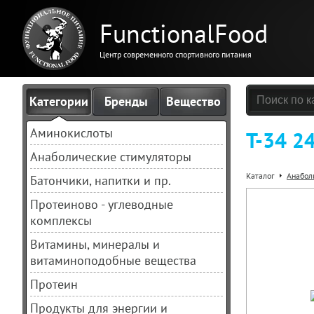
FunctionalFood
Центр современного спортивного питания
Категории
Бренды
Вещество
Аминокислоты
T-34 24
Анаболические стимуляторы
Каталог
Анабол
Батончики, напитки и пр.
Протеиново - углеводные
комплексы
Витамины, минералы и
витаминоподобные вещества
Протеин
Продукты для энергии и