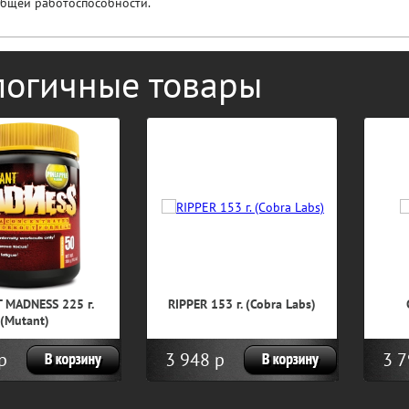
бщей работоспособности.
логичные товары
 MADNESS 225 г.
RIPPER 153 г. (Cobra Labs)
(Mutant)
р
3 948 р
3 7