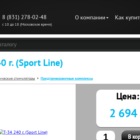
8 (831) 278-02-48
О компании
Как купит
с 10 до 18 (Московское время)
0 г. (Sport Line)
ические стимуляторы
Предтренировочные комплексы
Цена:
2 694