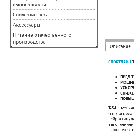
выносливости
Снижение веса
Аксессуары
Питание отечественного
производства
Описание
СПОРТЛАЙН
ПРЕД-
МОЩНЫ
УСКОР
СНИЖЕ
ПОВЫШ
Т-34
– это ин
спортом, бла
нейростимуля
выполнением 
наполнения м