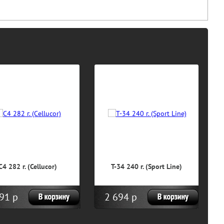
С4 282 г. (Cellucor)
T-34 240 г. (Sport Line)
R
91 р
2 694 р