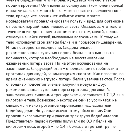
ученые определили, что человек нуждается именно в такой
порции протеина? Они взяли за основу азот (компонент белка)
и подсчитали, как много белка может поглотить человеческое
тело, прежде чем возникнет избыток азота. А затем
исследователи проанализировали пользу и вред для организма
от разных порций накопившегося азота. Оказалось, что тело в
течение всего дня теряет азот вместе с потом, мочой, калом,
отшелушившейся кожей, выпавшими волосинками. К тому же
тело использует свои запасы белка и в процессе пищеварения.
И так повторяется ежедневно. Следовательно,
рекомендованная суточная порция белка – это как раз то
количество, которое необходимо на восстановление
ежедневных потерь азота. Но на этом исследования не
закончились. Следующий этап – определение потребности в
протеинах для людей, занимающихся спортом. Как известно, во
время физических нагрузок потери белка увеличиваются. После
очередных подсчетов ученые получили новую цифру:
рекомендованная суточная норма протеина для людей,
занимающихся силовыми тренировками, составляет 1,7-1,8 г на
килограмм тела. Возможно, некоторые сейчас усомнятся: не
слишком ли мало протеинов «прописали» исследователи
бодибилдерам. Но ученые имеют этому объяснение. Они
провели эксперимент при участии трех групп бодибилдеров.
Представители первой группы получали по 0,9 г белка на
килограмм веса, второй – по 1,4 г белка, а в третьей группе