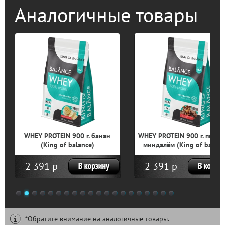
Аналогичные товары
WHEY PROTEIN 900 г. банан
WHEY PROTEIN 900 г. печен
(King of balance)
миндалём (King of balanc
2 391 р
2 391 р
1
2
3
4
5
6
7
8
9
10
11
12
13
14
15
16
17
18
19
20
*Обратите внимание на аналогичные товары.