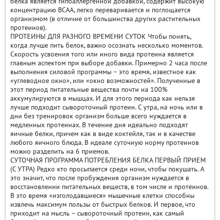
белка является гипоаллергенной добавкой, содержит высокую
концентрацию BCAA, легко переваривается и поглощается
организмом (в отличие от большинства других растительных
протеинов).
ПРОТЕИНЫ ДЛЯ РАЗНОГО ВРЕМЕНИ СУТОК Чтобы понять,
когда лучше пить белок, важно осознать несколько моментов.
Скорость усвоения того или иного вида протеина является
главным аспектом при выборе добавки. Примерно 2 часа после
выполнения силовой программы – это время, известное как
«углеводное окно», или «окно возможностей». Полученные в
этот период питательные вещества почти на 100%
аккумулируются в мышцах. И для этого периода как нельзя
лучше подходит сывороточный протеин. С утра, на ночь или в
дни без тренировок организм больше всего нуждается в
медленных протеинах. В течение дня идеально подходят
яичные белки, причем как в виде коктейля, так и в качестве
любого яичного блюда. В идеале суточную норму протеинов
можно разделить на 6 приемов.
СУТОЧНАЯ ПРОГРАММА ПОТРЕБЛЕНИЯ БЕЛКА ПЕРВЫЙ ПРИЕМ
(С УТРА) Редко кто просыпается среди ночи, чтобы покушать. А
это значит, что после пробуждения организм нуждается в
восстановлении питательных веществ, в том числе и протеинов.
В это время «изголодавшиеся» мышечные клетки способны
извлечь максимум пользы от быстрых белков. И первое, что
приходит на мысль – сывороточный протеин, как самый