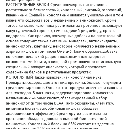
РАСТИТЕЛЬНЫЕ БЕЛКИ Среди популярных источников
растительного белка: соевый, конопляный, рисовый, гороховый,
пшеничный. Соевый и конопляный являются уникальными в том
плане, что содержат все 8 незаменимых аминокислот. Кроме
того, в качестве источника растительных протеинов используют
капусту, зеленый горошек, семена, дикий рис, лебеду, просо,
водоросли. Как правило, популярные добавки на растительной
основе содержат также витамины, минералы, антиоксиданты,
аминокислоты, клетчатку, некоторое количество незаменимых
жирных кислот, в том числе Омега-3. Таким образом, добавка
пополняет веганский рацион полезными для здоровья
компонентами. Кстати, в пищевой промышленности используют
специальный аппарат-анализатор, который определяет
содержание белков в растительных продуктах.
КОНОПЛЯНЫЙ Также известен, как конопляная мука.
Препараты, содержащие этот вид протеина, больше популярны
среди вегетарианцев. Однако этот продукт имеет свои плюсы и
для мясоедов. В частности, содержит здоровое количество
незаменимых жирных кислот, сбалансированный набор
аминокислот (в том числе BCAA), антиоксиданты, клетчатку,
витамины (кстати, аскорбиновая кислота обладает
анаболическим эффектом). Среди других растительных
протеинов обладает довольно высокой биологической
ценностью. Конопляный белок на 65% состоит из эдестина