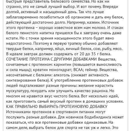
быстрый представитель белкового семейства. Но как ни
странно, это не самый лучший выбор. И вот почему. Впереди
долгий, активный и насыщенный день. Так что лучше
заблаговременно позаботиться об организме и дать ему белок,
действующий достаточно долго. Например, казеин. Источник
этого протеина – хорошо известное всем нам молоко. И стакан
белого пенистого напитка пришелся бы к завтраку очень даже
кстати. Но с точки зрения насыщенности этого будет явно
недостаточно. Поэтому в первую трапезу обычно добавляют
твердые белки, например, яйцо, яичный белок, сою, рыбу, мясо.
В идеале завтрак должен содержать от 20 до 35 г белка.
СОЧЕТАНИЕ ПРОТЕИНА С ДРУГИМИ ДОБАВКАМИ Вещества,
сочетаемые с протеином: карнитин (повышается выносливость
и сила мышц); креатин моногидрат; BCAA; гейнер. Вещества,
несочетаемые с белками: алкоголь (снижает активность
синтезирования белка). К употреблению протеиновых добавок
людей подталкивают разные причины: желание нарастить
мускулатуру, похудеть или улучшить качество рациона. Но
многим не нравится вкус чистого белка. Вот несколько идей,
как приготовить самый вкусный протеин в домашних условиях.
КАК ПРАВИЛЬНО ВЫБИРАТЬ ПРОТЕИНОВУЮ ДОБАВКУ
Источниками протеинов в спортивном питании могут
послужить разные добавки. Для новичков бодибилдинга может
показаться, что все протеиновые добавки одинаковые. На
самом деле, выбрать белок для спорта не так уж и легко. Это