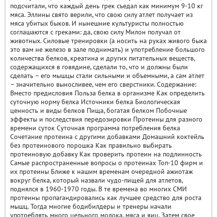
подсчитали, что каждый день грек съедал как минимум 9-10 кг
мяса. Эллины свято верили, что свою силу атлет получает из
мяса убитых быков. И нынешние культуристы полностью
соглашаются с греками: да, свою силу Милон получал от
животных. Силовые тренировки (а носить на руках живого быка
это вам не железо в зале поднимать) и употребление большого
количества белков, креатина и других питательных веществ,
содержащихся в говядине, сделали то, что и должны были
сделать – его мышцы стали сильными и объемными, а сам атлет
– значительно выносливее, чем его сверстники. Содержание:
Вместо предисловия Польза белка в организме Как определить
суточную норму белка Источники белка Биологическая
ценность и виды белков Пища, богатая белком Побочные
эффекты и последствия передозировки Протеины для разного
времени суток Суточная программа потребления белка
Сочетание протеина с другими добавками Домашний коктейль
без протеинового порошка Как правильно выбирать
протеиновую добавку Как проверить протеин на подлинность
Самые распространенные вопросы о протеинах Топ-10 фирм и
их протеины Ближе к нашим временам очередной ажиотаж
вокруг белка, который назвали чудо-пищей для атлетов,
поднялся в 1960-1970 годы. В те времена во многих СМИ
протеины пропагандировались как лучшее средство для роста
мышц. Тогда многие бодибилдеры и тренеры начали
употреблять много цельного молока, мяса и яиц. Затем свое