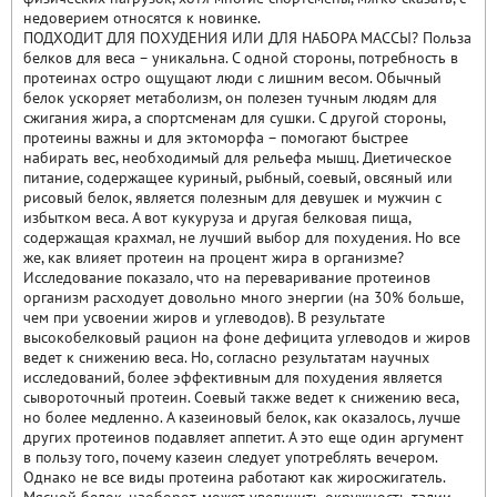
недоверием относятся к новинке.
ПОДХОДИТ ДЛЯ ПОХУДЕНИЯ ИЛИ ДЛЯ НАБОРА МАССЫ? Польза
белков для веса – уникальна. С одной стороны, потребность в
протеинах остро ощущают люди с лишним весом. Обычный
белок ускоряет метаболизм, он полезен тучным людям для
сжигания жира, а спортсменам для сушки. С другой стороны,
протеины важны и для эктоморфа – помогают быстрее
набирать вес, необходимый для рельефа мышц. Диетическое
питание, содержащее куриный, рыбный, соевый, овсяный или
рисовый белок, является полезным для девушек и мужчин с
избытком веса. А вот кукуруза и другая белковая пища,
содержащая крахмал, не лучший выбор для похудения. Но все
же, как влияет протеин на процент жира в организме?
Исследование показало, что на переваривание протеинов
организм расходует довольно много энергии (на 30% больше,
чем при усвоении жиров и углеводов). В результате
высокобелковый рацион на фоне дефицита углеводов и жиров
ведет к снижению веса. Но, согласно результатам научных
исследований, более эффективным для похудения является
сывороточный протеин. Соевый также ведет к снижению веса,
но более медленно. А казеиновый белок, как оказалось, лучше
других протеинов подавляет аппетит. А это еще один аргумент
в пользу того, почему казеин следует употреблять вечером.
Однако не все виды протеина работают как жиросжигатель.