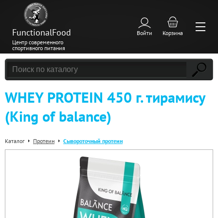
FunctionalFood
Войти
Корзина
Центр современного
спортивного питания
WHEY PROTEIN 450 г. тирамису
(King of balance)
Каталог
Протеин
Сывороточный протеин