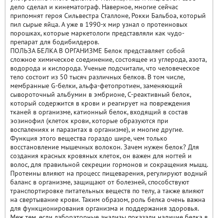
дело сделал и кинематограф. Наверное, многие сейчас
припомнят героя Сильвестра Сталлоне, Рокки Бальбоа, который
пил сырые яйца. А уже в 1990-х мир узнал о протеиновых
порошках, которые маркетологи представляли как чудо-
препарат для бодибилдеров.
ПОЛЬЗА БЕЛКА В ОРГАНИЗМЕ Белок представляет собой
сложное химическое соединение, состоящее из углерода, азота,
водорода и кислорода. Ученые подсчитали, что человеческое
тело состоит из 50 тысяч различных белков. В том числе,
мембранные G-белки, альфа-фетопротиен, заменяющий
сывороточный альбумин в эмбрионе, C-реактивный белок,
который содержится в крови и реагирует на повреждения
тканей в организме, катионный белок, входящий в состав
эозинофил (клеток крови, которые образуются при
воспалениях и паразитах в организме), и многие другие.
Функция этого вещества гораздо шире, чем только
восстановление мышечных волокон. Зачем нужен белок? Для
создания красных кровяных клеток, он важен для ногтей и
волос, для правильной секреции гормонов и сокращения мышц.
Протеины влияют на процесс пищеварения, регулируют водный
баланс в организме, защищают от болезней, способствуют
транспортировке питательных веществ по телу, а также влияют
на свертывание крови. Таким образом, роль белка очень важна
для функционирования организма и поддержания здоровья.
Меж тем, если лабораторные анализы показали наличие белка в