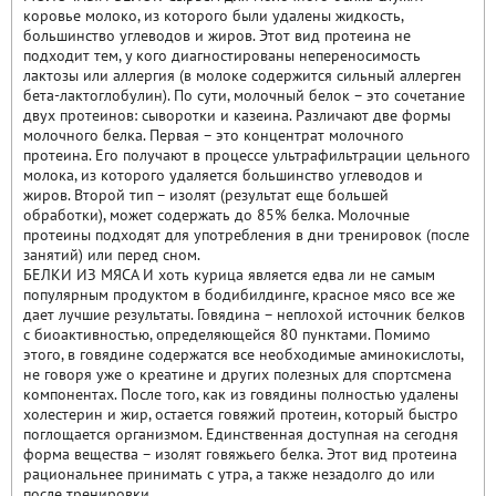
коровье молоко, из которого были удалены жидкость,
большинство углеводов и жиров. Этот вид протеина не
подходит тем, у кого диагностированы непереносимость
лактозы или аллергия (в молоке содержится сильный аллерген
бета-лактоглобулин). По сути, молочный белок – это сочетание
двух протеинов: сыворотки и казеина. Различают две формы
молочного белка. Первая – это концентрат молочного
протеина. Его получают в процессе ультрафильтрации цельного
молока, из которого удаляется большинство углеводов и
жиров. Второй тип – изолят (результат еще большей
обработки), может содержать до 85% белка. Молочные
протеины подходят для употребления в дни тренировок (после
занятий) или перед сном.
БЕЛКИ ИЗ МЯСА И хоть курица является едва ли не самым
популярным продуктом в бодибилдинге, красное мясо все же
дает лучшие результаты. Говядина – неплохой источник белков
с биоактивностью, определяющейся 80 пунктами. Помимо
этого, в говядине содержатся все необходимые аминокислоты,
не говоря уже о креатине и других полезных для спортсмена
компонентах. После того, как из говядины полностью удалены
холестерин и жир, остается говяжий протеин, который быстро
поглощается организмом. Единственная доступная на сегодня
форма вещества – изолят говяжьего белка. Этот вид протеина
рациональнее принимать с утра, а также незадолго до или
после тренировки.