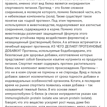
правило, именно этот вид белка является ингредиентом
спортивного питания. Протеид – это более сложное
соединение, в молекуле которого, помимо белковой части, есть
и небелковые компоненты (зола). Также существует такое
понятие как «сырой протеин». Под этим термином,
используемом в животноводстве, подразумевают все азотистые
соединения, содержащиеся в корме. Помимо этого
животноводы различают защищенный (формула этого
вещества устойчива перед воздействием ферментов) и
незащищенный (растворимый) белок. А в аптеках встречается и
лечебный вариант протеинов. ИЗ ЧЕГО ДЕЛАЮТ ПРОТЕИНОВЫЕ
ДОБАВКИ? Протеины, используемые бодибилдерами, это
безопасные для здоровья добавки, изготовление которых
представляет собой банальное изъятие нутриента из продуктов
питания. Спортпит может содержать протеин растительного
белка или компонент животного происхождения. Протеины –
это ни в коем случае не гормоны и не стероиды. Вред и польза
добавок зависит исключительно от срока годности добавки и
индивидуальных особенностей организма. Кстати, в последнее
время на рынке спортпита появилась новая добавка – так
называемый тяжелый белок. В его основе лежит
иммуноглобулин G-белок (в списке ингредиентов указан как
immunoglobulin protein isolate или serum protein isolate).
Говорят, что это вещество ускоряет рост мышц даже без
физических нагрузок, хотя многие спортсмены, мягко сказать, с