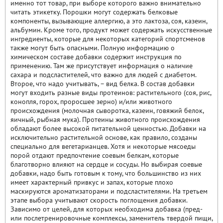
именно тот товар, при выборе которого важно внимательно
читать этикетку. Порошки могут содержать белковые
компоненты, вызывающие аллергию, а это лактоза, соя, казеин,
альбумин. Кроме того, продукт может содержать искусственные
ингредиенты, которые для некоторых категорий спортсменов
также могут быть опасными. Полную информацию о
химическом составе добавки содержит инструкция по
применению. Там же присутствует информация о наличие
сахара и подсластителей, что важно для людей с диабетом.
Второе, что надо учитывать, – вид белка. В состав добавки
могут входить разные виды протеинов: растительного (соя, рис,
конопля, горох, проросшее зерно) и/или животного
происхождения (молочная сыворотка, казеин, говяжий белок,
яичный, рыбная мука). Протеины животного происхождения
обладают более высокой питательной ценностью. Добавки на
исключительно растительной основе, как правило, созданы
специально для вегетарианцев. Хотя и некоторые мясоеды
порой отдают предпочтение соевым белкам, которые
благотворно влияют на сердце и сосуды. Но выбирая соевые
добавки, надо быть готовым к тому, что большинство из них
имеет характерный привкус и запах, которые плохо
маскируются ароматизаторами и подсластителями. На третьем
этапе выбора учитывают скорость поглощения добавки.
Зависимо от целей, для которых необходима добавка (пред-
или послетренировочные комплексы, заменитель твердой пищи,