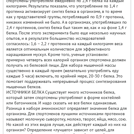
спортсмены употребляли ежедневно по 2,4 г белка на каждый
килограмм. Результаты показали, что употребление по 1,4 г
протеина активизирует синтез белка в организме, в то время
как у представителей группы, потреблявшей по 0,9 г протеина,
никаких изменений не было. А в организмах, употреблявших по
2,4 г протеинов, синтез белка был таким же, как и на фоне 1,4 г
белка. После этого эксперимента было еще несколько научных
опытов, и в результате большинство исследователей
согласилось: 1,6 – 2,2 г протеинов на каждый килограмм веса
является оптимальным количеством для эффективного
наращивания мускул. Кроме того, ученые установили:
примерно четверть всех калорий организм спортсмена должен
получать из белковой пищи. Для набора мышечной массы
существенно в каждый прием (желательно употреблять еду
каждые 3 часа) включать, по крайней мере, 20-30 г белка. Это
помогает поддерживать непрерывный процесс синтезирования
мышечных белков.
ИСТОЧНИКИ БЕЛКА Существует много источников белка,
который затем спортсмены употребляют в форме коктейлей
или батончиков. И надо сказать не все белки одинаковые.
Разница в наборе аминокислот определяет значение белка для
организма. Для спортсменов лучшими источниками протеинов
называют молочную сыворотку, молоко, творог, яйца, мясо, сою.
Но какой из этих видов лучше, как действует каждый из них на
организм? Определение «лучшего» зависит от целей, для