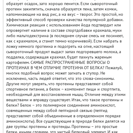
образует осадок, зато хорошо пенится. Если сывороточный
протеин закипятить, сначала образуется пена, затем комки,
напоминающие на вид рис, а на вкус – творог. Это простой, но
эффективный способ проверки качества популярной добавки.
Химическая реакция с использованием йода подтвердит или
опровергнет наличие в составе спортдобавки крахмала, муки
либо мальтодекстрина (в последнем случае смесь не посинеет,
как с крахмалом, а станет темно-коричневой). Если набрать в
ложку немного протеина и подогреть на огне, настоящий
сывороточный продукт выдаст запах подгоревшего молока, а
подделка, содержащая крахмал, будет пахнуть жареным
картофелем. САМЫЕ РАСПРОСТРАНЕННЫЕ ВОПРОСЫ О
ПРОТЕИНАХ В ЧЕМ ОТЛИЧИЕ ПРОТЕИНА ОТ БЕЛКА? Пожалуй,
многих подобный вопрос может загнать в ступор. Не
исключено, часть людей ответит, что это слова-синонимы.
Другие могут уверять, что протеины представляют собой
спортивное питание, а белок – компонент пищи и спортпита,
необходимый для восстановления мышц. Отличие между этими
веществами и вправду существует. Итак, что такое протеины и
белки? Белок – это полимерное соединение аминокислот,
совмещенных между собой пептидной связью (пептид
представляет собой объединенные в определенном порядке
аминокислоты). Все существующие в природе белки делятся на
две группы: протеины и протеиды. Протеины – это простые
белки, иными словами, это чистый белковый элемент. И как