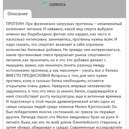
сравнить
Описание
ПРОТЕИН: При физических нагрузках протеины – незаменимый
компонент питания. И неважно, какой вид спорта выбрали
именно вы: бодибилдинг, фитнес или кардио, как часто и
насколько интенсивно занимаетесь, протеины нужны всем. И
надо сказать, что спортпит включает в себя огромное
количество белковых добавок. Но прежде чем интересоваться,
какие протеиновые смеси предлагает рынок спортивного
питания, как принимать их и что эти добавки делают с
мышцами, важно, как минимум, понять разницу между
источниками протеина, а как максимум – узнать все о белках.
ВМЕСТО ПРЕДИСЛОВИЯ Вопросы о том, для чего нужен
протеин, кому и сколько белка необходимо, остаются
открытыми очень давно. Наверное, впервые человечество
задумалось о том, что мясо (а значит, белок, содержащийся в
нем) способствует росту мускулатуры, еще в античные времена.
И подтолкнул к этой мысли древнегреческий атлет, один из
самых сильных людей среди эллинов Милон Кротонский. Он
был победителем многих состязаний, но греков он поражал
другим. Легенда гласит, что Милон ежедневно брал на руки 4-
летнего быка, нес его по всей длине Олимпийского стадиона, а
затем убивал, обжаривал и съедал. Современные исследователи