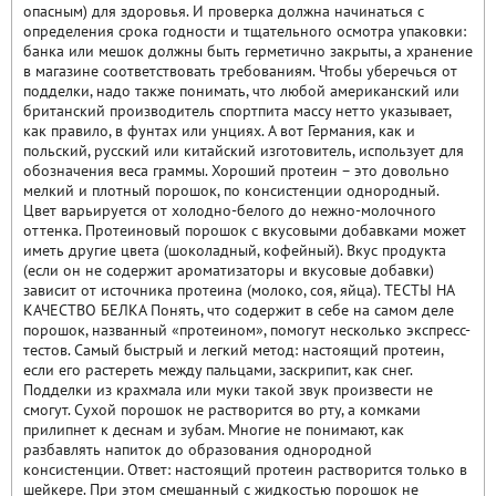
опасным) для здоровья. И проверка должна начинаться с
определения срока годности и тщательного осмотра упаковки:
банка или мешок должны быть герметично закрыты, а хранение
в магазине соответствовать требованиям. Чтобы уберечься от
подделки, надо также понимать, что любой американский или
британский производитель спортпита массу нетто указывает,
как правило, в фунтах или унциях. А вот Германия, как и
польский, русский или китайский изготовитель, использует для
обозначения веса граммы. Хороший протеин – это довольно
мелкий и плотный порошок, по консистенции однородный.
Цвет варьируется от холодно-белого до нежно-молочного
оттенка. Протеиновый порошок с вкусовыми добавками может
иметь другие цвета (шоколадный, кофейный). Вкус продукта
(если он не содержит ароматизаторы и вкусовые добавки)
зависит от источника протеина (молоко, соя, яйца). ТЕСТЫ НА
КАЧЕСТВО БЕЛКА Понять, что содержит в себе на самом деле
порошок, названный «протеином», помогут несколько экспресс-
тестов. Самый быстрый и легкий метод: настоящий протеин,
если его растереть между пальцами, заскрипит, как снег.
Подделки из крахмала или муки такой звук произвести не
смогут. Сухой порошок не растворится во рту, а комками
прилипнет к деснам и зубам. Многие не понимают, как
разбавлять напиток до образования однородной
консистенции. Ответ: настоящий протеин растворится только в
шейкере. При этом смешанный с жидкостью порошок не