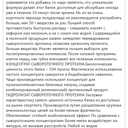
усваивается эта добавка, то надо заметить, что уникальная
формула делает этот белок доступным для абсорбции иногда
уже в течение 10 минут после приема. Но из-за очень
короткого периода полураспада не рекомендуется употреблять
больше, чем 30 г вещества за раз. Лучший способ
противостоять быстрому распаду – смешивать изолят с
кефиром или молоком, а не с соком или водой. Содержащийся
в молочной продукции казеин замедляет переваривание
сывороточного протеина, позволяя организму поглотить
больше вещества. Изолят является лучшим выбором для
послетренировочных комплексов. После силовой программы
клетки мышц, как губка впитывают все полезные компоненты.
КОНЦЕНТРАТ СЫВОРОТОЧНОГО ПРОТЕИНА Биологическая
ценность этого белка – 104 пункта. Фактическое использование
чистого концентрата сыворотки в бодибилдинге невелико.
Чаще производители используют концентрат для
мультикомпонентных белковых матриц, создавая
комбинированный (комплексный) протеиновый продукт.
ГИДРОЛИЗАТ СЫВОРОТОЧНОГО ПРОТЕИНА Заслужил
характеристику самого ценного источника белка из доступных
на рынке спортпита. Производится путем расщепления крупных
аминокислотных цепей на более мелкие фрагменты.
Обеспечивает стойкий анаболический эффект. По сравнению с
сывороточными концентратами более мягко воздействует на
желудок, не вызывая расстройств. Любой из видов