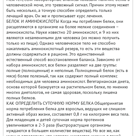
человеческой моче, это тревожный сигнал. Причин этому может
быть несколько, а точную способен определить только
лечащий врач. Он же и прописывает курс лечения.
БЕЛОК И АМИНОКИСЛОТЫ Когда мы потребляем белки, они
расщепляются в организме на более мелкие соединения –
аминокислоты. Науке известно 20 аминокислот, и 9 из них
являются незаменимыми для человека (их можно получить
только из пищи). Однако человеческое тело не способно
накапливать аминокислотный резерв, то есть эти вещества
должны содержаться в рационе. Это единственный
естественный способ восстановления баланса. Зависимо от
набора аминокислот, все белки разделяют на две группы:
полные (полноценные) и неполные. Полноценный белок (есть в
мясе) более полезный, так как содержит полный комплекс
необходимых для человека аминокислот. Вегетарианская диета,
основа которой базируется на растительном белке, по мнению
многих диетологов, не самая здоровая, поскольку лишена
полных белков.
КАК ОПРЕДЕЛИТЬ СУТОЧНУЮ НОРМУ БЕЛКА Общепринятая
норма потребления белка для взрослых, ведущих не слишком
активный образ жизни, составляет 0,8 г на килограмм веса тела.
Для младенцев и детей суточная норма протеинов
увеличивается в 2-3 раза (быстрорастущие организмы
нуждаются в большем количестве вещества). Но все же, как