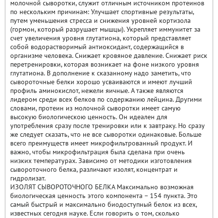
молочной сыворотки, служит отличным источником протеинов
по нескольким причинам: Улучшает спортивные результаты,
путем уменьшения стресса и снижения уровней кортизола
(гормон, который разрушает мышцы). Укрепляет иммунитет за
счет увеличения уровня глутатиона, который представляет
собой водорастворимый антиоксидант, содержащийся в
организме человека. Снижает кровяное давление. Снижает риск
перетренировки, которая возникает на фоне низкого уровня
глутатиона. В дополнение к сказанному надо заметить, что
сывороточные белки хорошо усваиваются и имеют лучший
профиль аминокислот, нежели яичные. А также являются
лидером среди всех белков по содержанию лейцина. Другими
словами, протеин из молочной сыворотки имеет самую
высокую биологическою ценность. Он идеален для
употребления сразу после тренировки или к завтраку. Но сразу
же следует сказать, что не все сыворотки одинаковые. Больше
всего преимуществ имеет микрофильтрованный продукт. И
важно, чтобы микрофильтрация была сделана при очень
низких температурах. Зависимо от методики изготовления
сывороточного белка, различают изолят, концентрат и
гидролизат.
ИЗОЛЯТ СЫВОРОТОЧНОГО БЕЛКА Максимально возможная
биологическая ценность этого компонента – 154 пункта. Это
самый быстрый и максимально биодоступный белок из всех,
известных сегодня науке. Если говорить о том, сколько