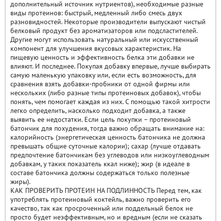
дополнительный источник нутриентов), необходимые разные
виды протеинов: быстрый, медленный либо смесь двух
разновидностей. Некоторые производители выпускают чистый
белковый продукт без ароматизаторов или подсластителей.
Другие могут использовать натуральный или искусственный
компонент для улучшения вкусовых характеристик. На
пищевую ценность и эффективность белка эти добавки не
влияют. И последнее. Покупая добавку впервые, лучше выбирать
самую маленькую упаковку или, если есть возможность, для
сравнения взять добавки-пробники от одной фирмы или
нескольких (либо разные типы протеиновых добавок), чтобы
понять, чем помогает каждая из них. С помощью такой хитрости
легко определить, насколько подходит добавка, а также
выявить ее недостатки. Если цель покупки – протеиновый
батончик для похудения, тогда важно обращать внимание на:
калорийность (энергетическая ценность батончика не должна
превышать общие суточные калории); сахар (лучше отдавать
предпочтение батончикам без углеводов или низкоуглеводным
добавкам, у таких показатель ккал ниже); жир (в идеале в
составе батончика должны содержаться только полезные
жиры).
КАК ПРОВЕРИТЬ ПРОТЕИН НА ПОДЛИННОСТЬ Перед тем, как
употреблять протеиновый коктейль, важно проверить его
качество, так как просроченный или поддельный белок не
просто будет неэффективным, но и вредным (если не сказать