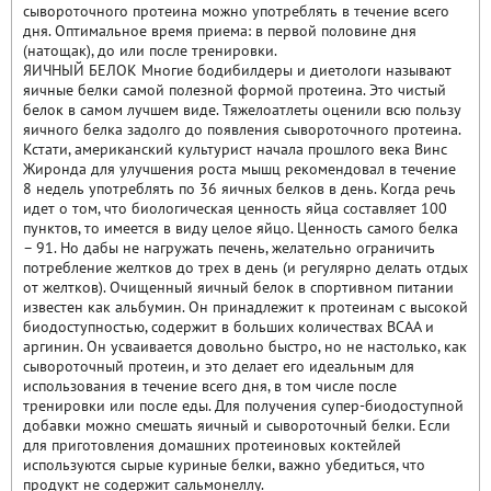
сывороточного протеина можно употреблять в течение всего
дня. Оптимальное время приема: в первой половине дня
(натощак), до или после тренировки.
ЯИЧНЫЙ БЕЛОК Многие бодибилдеры и диетологи называют
яичные белки самой полезной формой протеина. Это чистый
белок в самом лучшем виде. Тяжелоатлеты оценили всю пользу
яичного белка задолго до появления сывороточного протеина.
Кстати, американский культурист начала прошлого века Винс
Жиронда для улучшения роста мышц рекомендовал в течение
8 недель употреблять по 36 яичных белков в день. Когда речь
идет о том, что биологическая ценность яйца составляет 100
пунктов, то имеется в виду целое яйцо. Ценность самого белка
– 91. Но дабы не нагружать печень, желательно ограничить
потребление желтков до трех в день (и регулярно делать отдых
от желтков). Очищенный яичный белок в спортивном питании
известен как альбумин. Он принадлежит к протеинам с высокой
биодоступностью, содержит в больших количествах BCAA и
аргинин. Он усваивается довольно быстро, но не настолько, как
сывороточный протеин, и это делает его идеальным для
использования в течение всего дня, в том числе после
тренировки или после еды. Для получения супер-биодоступной
добавки можно смешать яичный и сывороточный белки. Если
для приготовления домашних протеиновых коктейлей
используются сырые куриные белки, важно убедиться, что
продукт не содержит сальмонеллу.