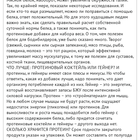
Мясной белок, наоборот, может увеличить окружность талии.
Так, по крайней мере, показали некоторые исследования. И
если кто-то еще размышляет, можно ли поправиться с помощью
белка, ответ положительный. Но для этого худощавым людям
важно знать, как сделать правильный расчет собственной
суточной нормы белка, а также понимать, как пить
протеиновые добавки для набора веса. О том, чем полезен
белок для бодибилдеров, уже было сказано много. Творог
(свежий, сырники или сырная запеканка), мясо птицы, рыба,
говядина, молоко – это тот рацион, который эффективно
увеличивает массу мускулатуры, к тому же полезен для суставов,
костной ткани, пищеварительных органов.
ЧТО ЛУЧШЕ: ПРОТЕИНОВЫЙ КОКТЕЙЛЬ ИЛИ ГЕЙНЕР? И
протеины, и гейнеры имеют свои плюсы и минусы. Но чтобы
ответить, какая из добавок лучше, надо понимать, что дает
организму потребление каждой из них. Гейнер – это энергетик,
который восстанавливает запасы БЖУ после интенсивной
силовой нагрузки. Протеин – это «стройматериал» для мышц.
Но в любом случае мышцы не будут расти, если ощущают
недостаток энергии (гликогена) или протеинов. Для
выносливости и роста мышц понадобится либо гейнер с
высоким содержанием белка, либо придется сочетать
протеиновые коктейли и гейнеры – другого выхода нет.
СКОЛЬКО ХРАНИТСЯ ПРОТЕИН? Срок годности закрытого
продукта указан на упаковке. Он может составлять от полугода