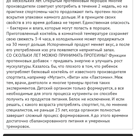
до нескольких лет. Открытый протеиновый порошок многие
производители советуют употребить в течение 2 недель, но на
практике спортсмены часто продолжают пить протеин после
вскрытия упаковки намного дольше. И в принципе своих
свойств в это время добавка не теряет. Единственная опасность
– бактерии и влага, которые могут попасть в порошок.
Приготовленный коктейль в комнатной температуре сохраняет
свою свежесть 3-4 часа, в холодильнике может продержаться
на 30 минут дольше. Испорченный продукт меняет вкус, а после
его употребления изо рта появляется неприятный запах.
СО СКОЛЬКИ ЛЕТ МОЖНО ПРИНИМАТЬ ПРОТЕИНЫ? Функции
протеиновых добавок – придавать энергию и улучшать рост
мускулатуры. Казалось бы, что плохого в том, что ребенок
употребляет белковый коктейль от известного производителя
спортпита, например «Мутант», «Вита» или «Лактомин». Меж
тем, врачи, диетологи и многие тренеры против таких
экспериментов. Детский организм только формируется, а все
необходимые для этого процесса нутриенты он способен
получить из продуктов питания. Белок не исключение. И если
решать, с какого возраста употреблять спортпит, то, по мнению
специалистов, не раньше 23 лет, когда организм полностью
завершит сложный процесс формирования. А до этого времени
достаточно сбалансированного питания и умеренных
тренировок.