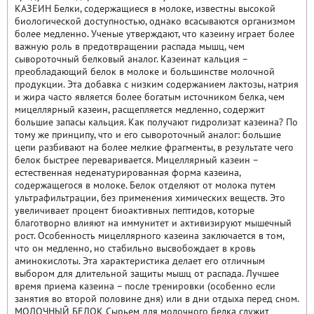
КАЗЕИН Белки, содержащиеся в молоке, известны высокой
биологической доступностью, однако всасываются организмом
более медленно. Ученые утверждают, что казеину играет более
важную роль в предотвращении распада мышц, чем
сывороточный белковый аналог. Казеинат кальция –
преобладающий белок в молоке и большинстве молочной
продукции. Эта добавка с низким содержанием лактозы, натрия
и жира часто является более богатым источником белка, чем
мицеллярный казеин, расщепляется медленно, содержит
большие запасы кальция. Как получают гидролизат казеина? По
тому же принципу, что и его сывороточный аналог: большие
цепи разбивают на более мелкие фрагменты, в результате чего
белок быстрее переваривается. Мицеллярный казеин –
естественная неденатурированная форма казеина,
содержащегося в молоке. Белок отделяют от молока путем
ультрафильтрации, без применения химических веществ. Это
увеличивает процент биоактивных пептидов, которые
благотворно влияют на иммунитет и активизируют мышечный
рост. Особенность мицеллярного казеина заключается в том,
что он медленно, но стабильно высвобождает в кровь
аминокислоты. Эта характеристика делает его отличным
выбором для длительной защиты мышц от распада. Лучшее
время приема казеина – после тренировки (особенно если
занятия во второй половине дня) или в дни отдыха перед сном.
МОЛОЧНЫЙ БЕЛОК Сырьем для молочного белка служит