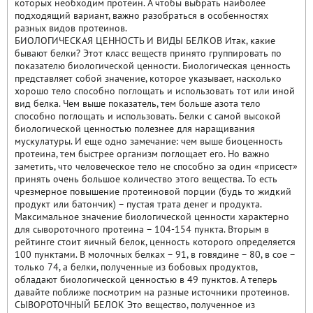
которых необходим протеин. А чтобы выбрать наиболее
подходящий вариант, важно разобраться в особенностях
разных видов протеинов.
БИОЛОГИЧЕСКАЯ ЦЕННОСТЬ И ВИДЫ БЕЛКОВ Итак, какие
бывают белки? Этот класс веществ принято группировать по
показателю биологической ценности. Биологическая ценность
представляет собой значение, которое указывает, насколько
хорошо тело способно поглощать и использовать тот или иной
вид белка. Чем выше показатель, тем больше азота тело
способно поглощать и использовать. Белки с самой высокой
биологической ценностью полезнее для наращивания
мускулатуры. И еще одно замечание: чем выше биоценность
протеина, тем быстрее организм поглощает его. Но важно
заметить, что человеческое тело не способно за один «присест»
принять очень большое количество этого вещества. То есть
чрезмерное повышение протеиновой порции (будь то жидкий
продукт или батончик) – пустая трата денег и продукта.
Максимальное значение биологической ценности характерно
для сывороточного протеина – 104-154 пункта. Вторым в
рейтинге стоит яичный белок, ценность которого определяется
100 пунктами. В молочных белках – 91, в говядине – 80, в сое –
только 74, а белки, полученные из бобовых продуктов,
обладают биологической ценностью в 49 пунктов. А теперь
давайте поближе посмотрим на разные источники протеинов.
СЫВОРОТОЧНЫЙ БЕЛОК Это вещество, полученное из