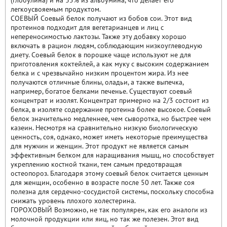
(глобулина) и на 35% из альбумина, что делает его
легкоусвояемым продуктом.
СОЕВЫЙ Соевый белок получают из бобов сои. Этот вид
протеинов подходит для вегетарианцев и лиц с
непереносимостью лактозы. Также эту добавку хорошо
включать в рацион людям, соблюдающим низкоуглеводную
диету. Соевый белок в порошке чаще используют не для
приготовления коктейлей, а как муку с высоким содержанием
белка и с чрезвычайно низким процентом жира. Из нее
получаются отличные блины, оладьи, а также выпечка,
например, богатое белками печенье. Существуют соевый
концентрат и изолят. Концентрат примерно на 2/3 состоит из
белка, в изоляте содержание протеина более высокое. Соевый
белок значительно медленнее, чем сыворотка, но быстрее чем
казеин. Несмотря на сравнительно низкую биологическую
ценность, соя, однако, может иметь некоторые преимущества
для мужчин и женщин. Этот продукт не является самым
эффективным белком для наращивания мышц, но способствует
укреплению костной ткани, тем самым предотвращая
остеопороз. Благодаря этому соевый белок считается ценным
для женщин, особенно в возрасте после 50 лет. Также соя
полезна для сердечно-сосудистой системы, поскольку способна
снижать уровень плохого холестерина.
ГОРОХОВЫЙ Возможно, не так популярен, как его аналоги из
молочной продукции или яиц, но так же полезен. Этот вид