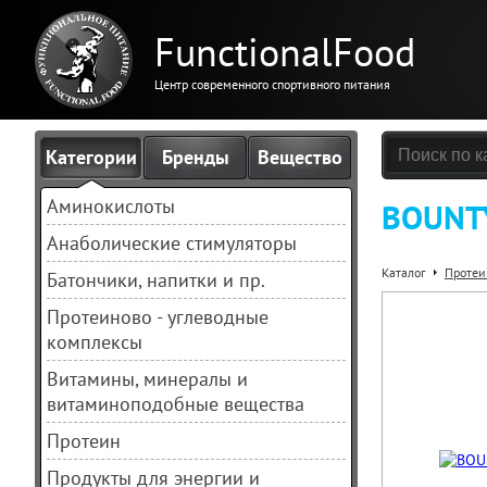
FunctionalFood
Центр современного спортивного питания
Категории
Бренды
Вещество
Аминокислоты
BOUNTY
Анаболические стимуляторы
Каталог
Протеи
Батончики, напитки и пр.
Протеиново - углеводные
комплексы
Витамины, минералы и
витаминоподобные вещества
Протеин
Продукты для энергии и