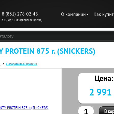
8 (831) 278-02-48
О компании
Как купит
с 10 до 18 (Московское время)
 PROTEIN 875 г. (SNICKERS)
н
Сывороточный протеин
Цена:
2 991