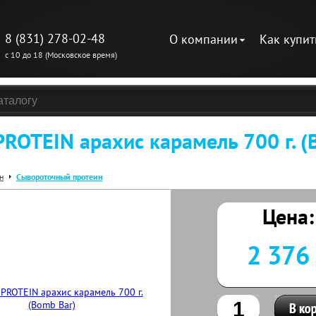
8 (831) 278-02-48
О компании
Как купит
с 10 до 18 (Московское время)
ROTEIN арахис карамель 700 г. (
н
Сывороточный протеин
Цена:
2 376