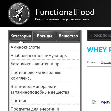
FunctionalFood
Центр современного спортивного питания
Категории
Бренды
Вещество
Аминокислоты
WHEY P
Анаболические стимуляторы
Каталог
Протеи
Батончики, напитки и пр.
Протеиново - углеводные
комплексы
Витамины, минералы и
витаминоподобные вещества
Протеин
Продукты для энергии и