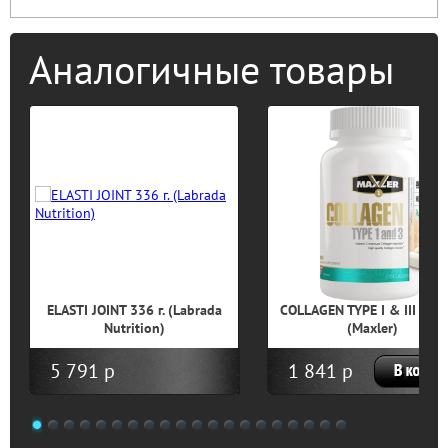
Аналогичные товары
ELASTI JOINT 336 г. (Labrada
COLLAGEN TYPE I & III 90 т
Nutrition)
(Maxler)
5 791 р
1 841 р
1
2
3
4
5
6
7
8
9
10
11
12
13
14
15
16
17
18
19
20