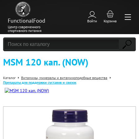
FunctionalFood
Войти
Корзина
Центр современного
спортивного питания
MSM 120 кап. (NOW)
Каталог
Витамины, минералы и витаминоподобные вещества
Препараты для поддержки суставов и связок