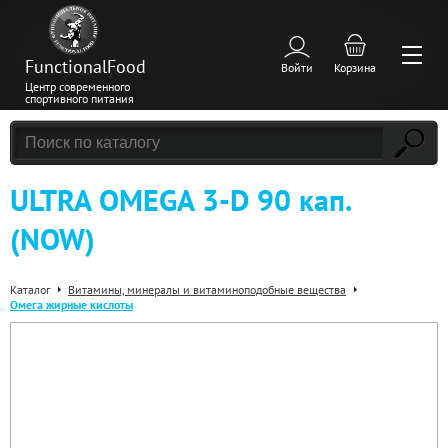
FunctionalFood
Войти
Корзина
Центр современного
спортивного питания
ULTRA OMEGA 3-D 90 кап.
(NOW)
Каталог
Витамины, минералы и витаминоподобные вещества
Омега жирные кислоты