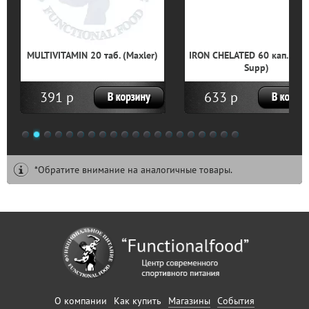
MULTIVITAMIN 20 таб. (Maxler)
IRON CHELATED 60 кап. (Nat
Supp)
391 р
633 р
1
2
3
4
5
6
7
8
9
10
11
12
13
14
15
16
17
18
19
20
*Обратите внимание на аналогичные товары.
О компании
Как купить
Магазины
События