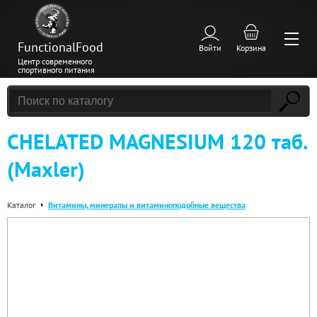
FunctionalFood
Войти
Корзина
Центр современного
спортивного питания
CHELATED MAGNESIUM 120 таб.
(Maxler)
Каталог
Витамины, минералы и витаминоподобные вещества