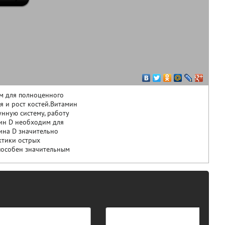
м для полноценного
я и рост костей.Витамин
унную систему, работу
мин D необходим для
на D значительно
ктики острых
пособен значительным