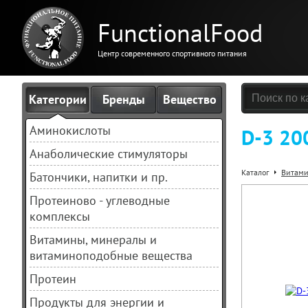
FunctionalFood
Центр современного спортивного питания
Категории
Бренды
Вещество
Аминокислоты
D-3 200
Анаболические стимуляторы
Каталог
Витами
Батончики, напитки и пр.
Протеиново - углеводные
комплексы
Витамины, минералы и
витаминоподобные вещества
Протеин
Продукты для энергии и