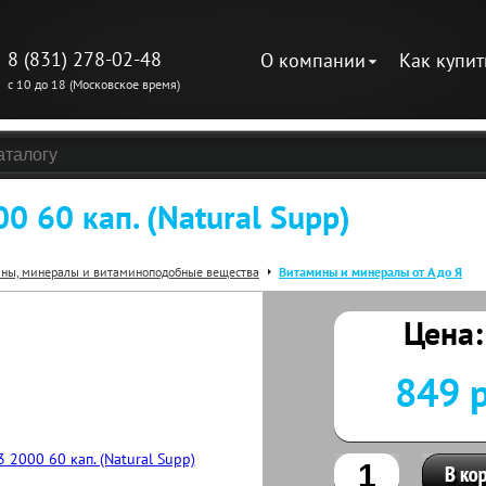
8 (831) 278-02-48
О компании
Как купит
с 10 до 18 (Московское время)
0 60 кап. (Natural Supp)
ны, минералы и витаминоподобные вещества
Витамины и минералы от А до Я
Цена:
849 