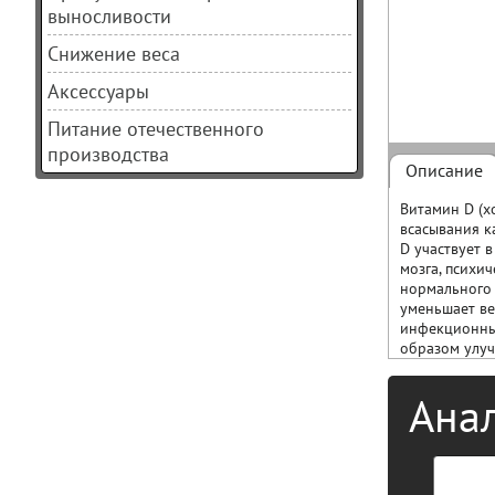
выносливости
Снижение веса
Аксессуары
Питание отечественного
производства
Описание
Витамин D (х
всасывания к
D участвует 
мозга, психи
нормального
уменьшает ве
инфекционных
образом улуч
Ана