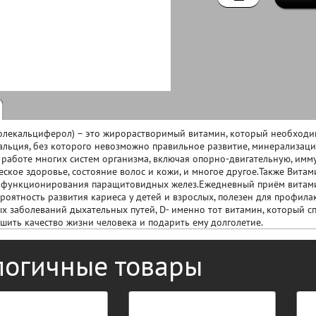
олекальциферол) – это жирорастворимый витамин, который необходи
альция, без которого невозможно правильное развитие, минерализаци
в работе многих систем организма, включая опорно-двигательную, имм
ческое здоровье, состояние волос и кожи, и многое другое.Также Вита
 функционирования паращитовидных желез.Ежедневный приём витами
роятность развития кариеса у детей и взрослых, полезен для профила
 заболеваний дыхательных путей, D- именно тот витамин, который с
шить качество жизни человека и подарить ему долголетие.
логичные товары