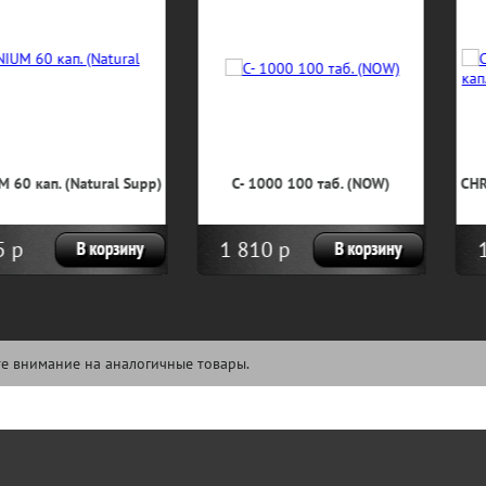
0 100 таб. (NOW)
CHROMIUM PICOLINATE 100 кап.
CHO
(Maxler)
р
1 258 р
86
5
е внимание на аналогичные товары.