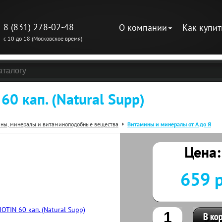
8 (831) 278-02-48
О компании
Как купит
с 10 до 18 (Московское время)
60 кап. (Natural Supp)
ны, минералы и витаминоподобные вещества
Витамины и минералы от А до Я
Цена:
659 