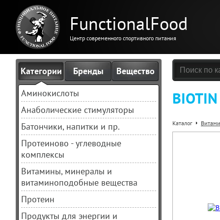
FunctionalFood
Центр современного спортивного питания
Категории
Бренды
Вещество
Аминокислоты
BIOTIN 
Анаболические стимуляторы
Каталог
Витами
Батончики, напитки и пр.
Протеиново - углеводные
комплексы
Витамины, минералы и
витаминоподобные вещества
Протеин
Продукты для энергии и