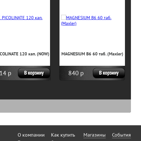
ICOLINATE 120 кап. (NOW)
MAGNESIUM B6 60 таб. (Maxler)
14 р
840 р
О компании
Как купить
Магазины
События