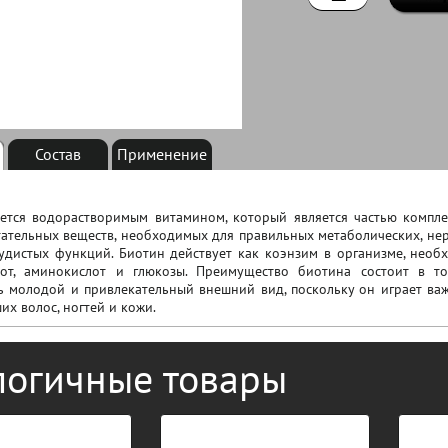
Состав
Применение
яется водорастворимым витамином, который является частью компл
ательных веществ, необходимых для правильных метаболических, не
удистых функций. Биотин действует как коэнзим в организме, нео
от, аминокислот и глюкозы. Преимущество биотина состоит в т
ь молодой и привлекательный внешний вид, поскольку он играет в
их волос, ногтей и кожи.
логичные товары