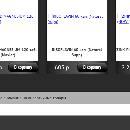
MAGNESIUM 120 таб.
RIBOFLAVIN 60 кап. (Natural
ZINK P
(Maxler)
Supp)
р
603 р
2 2
5
е внимание на аналогичные товары.