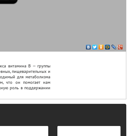
екса витамина B — группы
рвных, пищеварительных и
бходимый для метаболизма
ом, что он помогает нам
ажную роль в поддержании