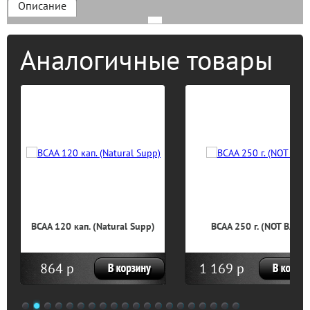
Описание
Аналогичные товары
BCAA 120 кап. (Natural Supp)
BCAA 250 г. (NOT BAD)
864 р
1 169 р
1
2
3
4
5
6
7
8
9
10
11
12
13
14
15
16
17
18
19
20