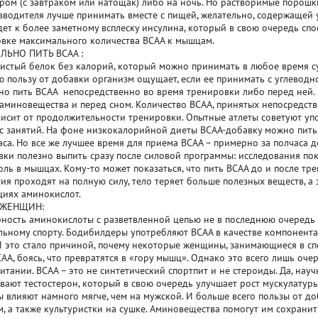
ром (с завтраком или натощак) либо на ночь. Но растворимые порошк
зводителя лучше принимать вместе с пищей, желательно, содержащей 
дет к более заметному всплеску инсулина, который в свою очередь спо
вке максимального количества BCAA к мышцам.
ЛЬНО ПИТЬ BCAA :
 чистый белок без калорий, который можно принимать в любое время су
 пользу от добавки организм ощущает, если ее принимать с углевод
но пить BCAA непосредственно во время тренировки либо перед ней.
аминовещества и перед сном. Количество BCAA, принятых непосредств
исит от продолжительности тренировки. Опытные атлеты советуют упо
с занятий. На фоне низкокалорийной диеты BCAA-добавку можно пить 
аса. Но все же лучшее время для приема BCAA – примерно за полчаса 
ки полезно выпить сразу после силовой программы: исследования пок
ль в мышцах. Кому-то может показаться, что пить BCAA до и после тре
ия проходят на полную силу, тело теряет больше полезных веществ, а 
иях аминокислот.
 ЖЕНЩИН:
ность аминокислоты с разветвленной цепью не в последнюю очередь
ьному спорту. Бодибилдеры употребляют BCAA в качестве компонент
И это стало причиной, почему некоторые женщины, занимающиеся в сп
AA, боясь, что превратятся в «гору мышц». Однако это всего лишь оч
итании. BCAA – это не синтетический спортпит и не стероиды. Да, науч
вают тестостерон, который в свою очередь улучшает рост мускулатуры
 влияют намного мягче, чем на мужской. И больше всего пользы от д
, а также культуристки на сушке. Аминовещества помогут им сохранит