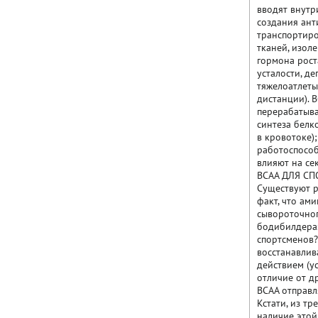
вводят внутр
создания ант
транспортиро
тканей, изол
гормона рост
усталости, д
тяжелоатлеты
дистанции). 
перерабатыва
синтеза белк
в кровотоке)
работоспособ
влияют на се
ВСАА ДЛЯ СП
Существуют р
факт, что ам
сывороточног
бодибилдерах
спортсменов?
восстанавлив
действием (у
отличие от д
BCAA отправл
Кстати, из т
наличие этой