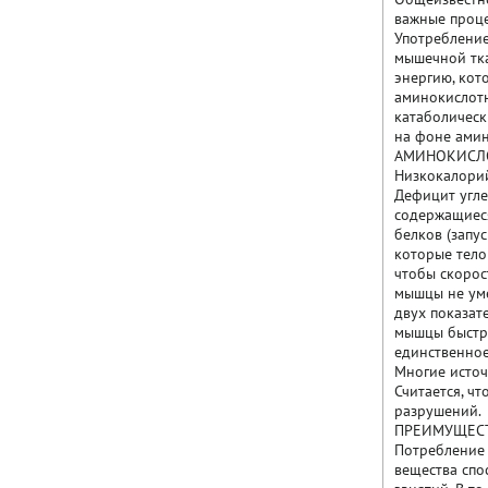
важные проце
Употребление
мышечной тка
энергию, кот
аминокислотн
катаболическ
на фоне амин
АМИНОКИСЛО
Низкокалорий
Дефицит угле
содержащиеся
белков (запу
которые тело 
чтобы скорос
мышцы не уме
двух показате
мышцы быстре
единственное
Многие источ
Считается, ч
разрушений.
ПРЕИМУЩЕСТ
Потребление 
вещества спо