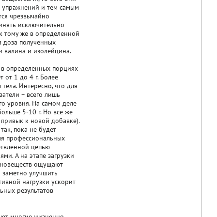
 упражнений и тем самым
тся чрезвычайно
инять исключительно
к тому же в определенной
я доза полученных
и валина и изолейцина.
я в определенных порциях
 от 1 до 4 г. Более
тела. Интересно, что для
затели – всего лишь
го уровня. На самом деле
ольше 5-10 г. Но все же
привык к новой добавке).
так, пока не будет
для профессиональных
етвленной цепью
ми. А на этапе загрузки
миновеществ ощущают
 заметно улучшить
тивной нагрузки ускорит
ьных результатов
ают многие жизненно