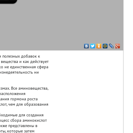
и полезных добавок к
 вещества и как действует
еко не единственная сфера
изнедеятельность ни
змах. Все аминовещества,
 расположения
здания гормона роста
лот, чем для образования
бходимые для создания
роцесс сбора аминокислот
акже представлены в
оты, которые затем