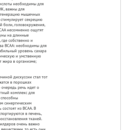
кислоты необходимы для
НК, важны для
 регенерацию мышечных
н стимулирует секрецию
й боли, головокружения,
BCAA несомненно ощутят
гуны на длинные
 где собственно и
ва BCAA: необходимы для
табильный уровень сахара
зическую и умственную
т жира в организме;
чиной дискуссии стал тот
жатся в порошках
 очередь речь идет о
отный комплекс для
 способны
ым синергическим
 состоят из BCAA. В
спортируются в печень,
осстановления тканей.
ибилдеров очень важно
веществами, то есть они