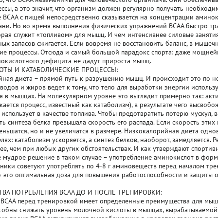
ссы, а это значит, что организм должен регулярно получать необход
 BCAA с пищей непосредственно сказывается на концентрации аминок
ни. Но во время выполнения физических упражнений BCAA быстро т
орая служит «топливом» для мышц. И чем интенсивнее силовые занятия
ых запасов сжигается. Если вовремя не восстановить баланс, в мышеч
ие процессы. Отсюда и самый большой парадокс спорта: даже мощне
окислотного дефицита не дадут прироста мышц.
ТЫ И КАТАБОЛИЧЕСКИЕ ПРОЦЕССЫ:
ная диета – прямой путь к разрушению мышц. И происходит это по н
водов и жиров ведет к тому, что тело для выработки энергии используе
 в мышцах. На молекулярном уровне это выглядит примерно так: акт
скается процесс, известный как катаболизм), в результате чего высвоб
использует в качестве топлива. Чтобы предотвратить потерю мускул, в
ть синтеза белка превышала скорость его распада. Если скорость этих 
ньшатся, но и не увеличатся в размере. Низкокалорийная диета одно
лях: катаболизм ускоряется, а синтез белков, наоборот, замедляется. Р
е, чем при любых других обстоятельствах. И как утверждают спортив
 мудрое решение в таком случае – употребление аминокислот в форм
ники советуют употреблять по 4-8 г аминовеществ перед началом трен
то это оптимальная доза для повышения работоспособности и защиты 
ВА ПОТРЕБЛЕНИЯ BCAA ДО И ПОСЛЕ ТРЕНИРОВКИ:
BCAA перед тренировкой имеет определенные преимущества для мыше
собны снижать уровень молочной кислоты в мышцах, вырабатываемой