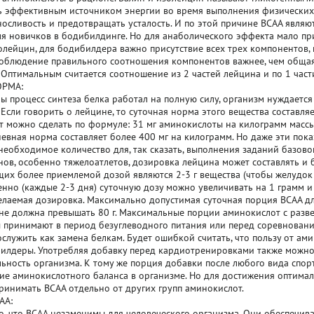
ь эффективным источником энергии во время выполнения физических
осливость и предотвращать усталость. И по этой причине ВСАА являю
я новичков в бодибилдинге. Но для анаболического эффекта мало пр
олейцин, для бодибилдера важно присутствие всех трех компонентов, 
облюдение правильного соотношения компонентов важнее, чем обща
 Оптимальным считается соотношение из 2 частей лейцина и по 1 част
ОРМА:
бы процесс синтеза белка работал на полную силу, организм нуждаетс
Если говорить о лейцине, то суточная норма этого вещества составляет
т можно сделать по формуле: 31 мг аминокислоты на килограмм массы 
евная норма составляет более 400 мг на килограмм. Но даже эти пока
еобходимое количество для, так сказать, выполнения заданий базово
нов, особенно тяжелоатлетов, дозировка лейцина может составлять и б
их более приемлемой дозой являются 2-3 г вещества (чтобы желудок 
енно (каждые 2-3 дня) суточную дозу можно увеличивать на 1 грамм и 
елаемая дозировка. Максимально допустимая суточная порция BCAA 
не должна превышать 80 г. Максимальные порции аминокислот с разв
принимают в период безуглеводного питания или перед соревнования
ослужить как замена белкам. Будет ошибкой считать, что пользу от а
илдеры. Употребляя добавку перед кардиотренировками также можно
ьность организма. К тому же порция добавки после любого вида спор
ие аминокислотного баланса в организме. Но для достижения оптимал
ринимать BCAA отдельно от других групп аминокислот.
AA:
, что BCAA незаменимы для человеческого организма. Они обеспечив