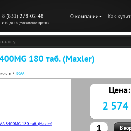
8 (831) 278-02-48
О компании
Как купит
с 10 до 18 (Московское время)
400MG 180 таб. (Maxler)
ислоты
BCAA
Цена:
2 574