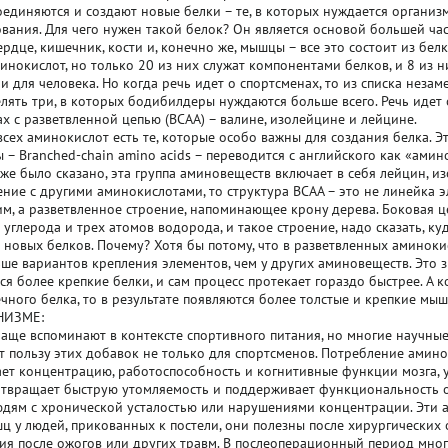
единяются и создают новые белки – те, в которых нуждается организ
ания. Для чего нужен такой белок? Он является основой большей част
сердце, кишечник, кости и, конечно же, мышцы – все это состоит из бел
инокислот, но только 20 из них служат компонентами белков, и 8 из н
 для человека. Но когда речь идет о спортсменах, то из списка нез
лять три, в которых бодибилдеры нуждаются больше всего. Речь идет
х с разветвленной цепью (BCAA) – валине, изолейцине и лейцине.
всех аминокислот есть те, которые особо важны для создания белка. 
 – Branched-chain amino acids – переводится с английского как «ами
уже было сказано, эта группа аминовеществ включает в себя лейцин, из
ение с другими аминокислотами, то структура BCAA – это не линейка 
им, а разветвленное строение, напоминающее крону дерева. Боковая ц
 углерода и трех атомов водорода, и такое строение, надо сказать, к
 новых белков. Почему? Хотя бы потому, что в разветвленных аминок
ше вариантов крепления элементов, чем у других аминовеществ. Это з
ся более крепкие белки, и сам процесс протекает гораздо быстрее. А к
чного белка, то в результате появляются более толстые и крепкие мы
НИЗМЕ:
чаще вспоминают в контексте спортивного питания, но многие научны
 пользу этих добавок не только для спортсменов. Потребление амино
ет концентрацию, работоспособность и когнитивные функции мозга, 
отвращает быструю утомляемость и поддерживает функциональность о
дям с хронической усталостью или нарушениями концентрации. Эти 
 у людей, прикованных к постели, они полезны после хирургических 
ия после ожогов или других травм. В послеоперационный период мно