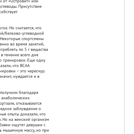
и от «Островит» или
углеводы. Присутствие
собствует
ток. Но считается, что
ной/белково-углеводной
 Некоторые спортсмены
енно во время занятий,
треблять по 5 г вещества
в течение всего дня
до тренировки. Еще одну
азали, что BCAA
нировки – это чересчур.
значит, нуждается и в
 получили благодаря
а анаболических
ортзале, отказываются
ередное заблуждение о
ные опыты доказали, что
. Но на женский организм
обавки ощутят девушки с
ь мышечную массу, но при