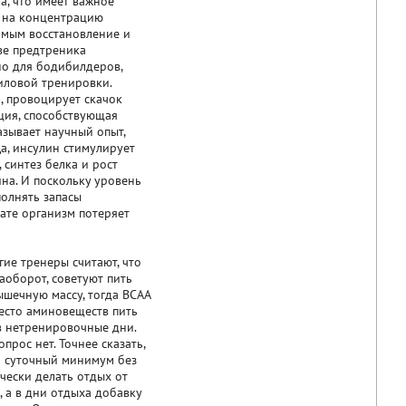
а, что имеет важное
т на концентрацию
амым восстановление и
ве предтреника
но для бодибилдеров,
иловой тренировки.
, провоцирует скачок
ция, способствующая
азывает научный опыт,
а, инсулин стимулирует
 синтез белка и рост
на. И поскольку уровень
полнять запасы
тате организм потеряет
ие тренеры считают, что
аоборот, советуют пить
ышечную массу, тогда BCAA
есто аминовеществ пить
в нетренировочные дни.
прос нет. Точнее сказать,
й суточный минимум без
чески делать отдых от
, а в дни отдыха добавку