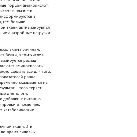
имые порции аминокислот.
ислот в плазме и
рансформируются в
, тем больше
ной ткани активизируются
йшие анаэробные нагрузки
ескольким причинам.
т белки, в том числе и
ивизируется распад
ождаются аминокислоты,
ажно сделать все для того,
показателей равна,
временно сказывается на
езультат – тело теряет
ные диетологи,
е добавки к питанию.
ировки и после нее.
от катаболических
чной ткани. Эти
 во время силовых