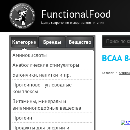
FunctionalFood
Центр современного спортивного питания
Категории
Бренды
Вещество
Аминокислоты
BCAA 8
Анаболические стимуляторы
Каталог
Аминок
Батончики, напитки и пр.
Протеиново - углеводные
комплексы
Витамины, минералы и
витаминоподобные вещества
Протеин
Продукты для энергии и