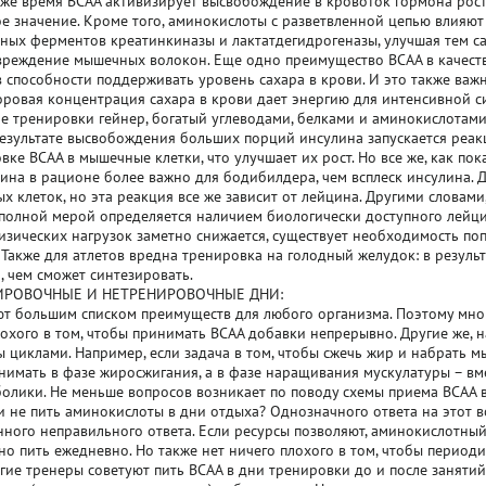
о же время BCAA активизирует высвобождение в кровоток гормона рост
е значение. Кроме того, аминокислоты с разветвленной цепью влияю
ых ферментов креатинкиназы и лактатдегидрогеназы, улучшая тем с
реждение мышечных волокон. Еще одно преимущество BCAA в качест
в способности поддерживать уровень сахара в крови. И это также важ
оровая концентрация сахара в крови дает энергию для интенсивной с
е тренировки гейнер, богатый углеводами, белками и аминокислотами
результате высвобождения больших порций инсулина запускается реак
вке BCAA в мышечные клетки, что улучшает их рост. Но все же, как пок
ина в рационе более важно для бодибилдера, чем всплеск инсулина. Д
х клеток, но эта реакция все же зависит от лейцина. Другими словами,
полной мерой определяется наличием биологически доступного лейци
изических нагрузок заметно снижается, существует необходимость по
 Также для атлетов вредна тренировка на голодный желудок: в резуль
, чем сможет синтезировать.
НИРОВОЧНЫЕ И НЕТРЕНИРОВОЧНЫЕ ДНИ:
т большим списком преимуществ для любого организма. Поэтому мног
лохого в том, чтобы принимать BCAA добавки непрерывно. Другие же, н
 циклами. Например, если задача в том, чтобы сжечь жир и набрать м
нимать в фазе жиросжигания, а в фазе наращивания мускулатуры – вм
олики. Не меньше вопросов возникает по поводу схемы приема BCAA 
и не пить аминокислоты в дни отдыха? Однозначного ответа на этот во
нного неправильного ответа. Если ресурсы позволяют, аминокислотны
о пить ежедневно. Но также нет ничего плохого в том, чтобы периоди
гие тренеры советуют пить BCAA в дни тренировки до и после занятий