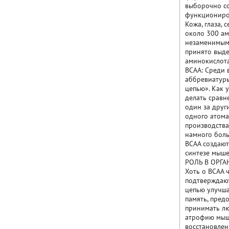
выборочно со
функциониров
Кожа, глаза, 
около 300 ам
незаменимыми
принято выде
аминокислота
BCAA: Среди 
аббревиатуры
цепью». Как 
делать сравн
один за друг
одного атома
производства
намного боль
BCAA создают
синтезе мыше
РОЛЬ В ОРГА
Хоть о BCAA 
подтверждают
цепью улучша
память, пред
принимать лю
атрофию мышц
восстановлен