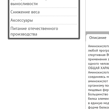
выносливости
Снижение веса
Аксессуары
Питание отечественного
производства
Описание
Аминокислоты
любой програ
спортивная B
применения э
одного челов
ОБЩАЯ ХАРА
Аминокислоты
соединяясь м
аминокислот в
организму по
пищевых фер
Большинство 
белка элемен
в единую мод
форме белков