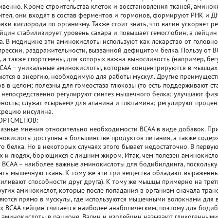
ивенно. Кроме строительства клеток и восстановления тканей, амино
ител, они входят в состав ферментов и гормонов, формируют РНК и Д
вки кислорода по организму. Также стоит знать, что валин ускоряет
ейцин стабилизирует уровень сахара и повышает гемоглобин, а лейци
а. В медицине эти аминокислоты используют как лекарство от головно
епрессии, раздражительности, вызванной дефицитом белка. Пользу от 
, а также спортсмены, для которых важна выносливость (например, бе
BCAA – уникальные аминокислоты, которые концентрируются в мышцах,
ются в энергию, необходимую для работы мускул. Другие преимущест
ов в целом; полезны для гомеостаза глюкозы (то есть поддерживают с
; непосредственно регулируют синтез мышечного белка; улучшают фи
ность; служат «сырьем» для аланина и глютамина; регулируют процен
крецию инсулина.
ОРТСМЕНОВ:
азные мнения относительно необходимости BCAA в виде добавок. При
инокислоты доступны в большинстве продуктов питания, а также содер
о белка. Но в некоторых случаях этого бывает недостаточно. В первую
 и людях, борющихся с лишним жиром. Итак, чем полезен аминокисл
 BCAA – наиболее важные аминокислоты для бодибилдинга, поскольку
ать мышечную ткань. К тому же эти три вещества обладают выраженн
силивают способности друг друга). К тому же мышцы примерно на треть
ругих аминокислот, которые после попадания в организм сначала тран
яются прямо в мускулы, где используются мышечными волокнами для в
рех BCAA лейцин считается наиболее анаболическим, поэтому для бод
 аминокислоты в рационе. Валин и изолейцин называют гликогенными 