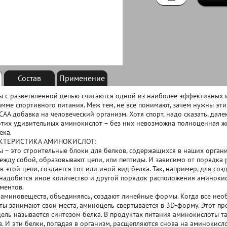
Состав
Применение
 с разветвленной цепью считаются одной из наиболее эффективных 
мме спортивного питания. Меж тем, не все понимают, зачем нужны эти
CAA добавка на человеческий организм. Хотя спорт, надо сказать, дал
тих удивительных аминокислот – без них невозможна полноценная ж
ека.
КТЕРИСТИКА АМИНОКИСЛОТ:
 – это строительные блоки для белков, содержащихся в наших органи
ежду собой, образовывают цепи, или пептиды. И зависимо от порядка
 этой цепи, создается тот или иной вид белка. Так, например, для со
надобится иное количество и другой порядок расположения аминокис
ментов.
аминовеществ, объединяясь, создают линейные формы. Когда все нео
ты занимают свои места, аминоцепь свертывается в 3D-форму. Этот п
ель называется синтезом белка. В продуктах питания аминокислоты т
. И эти белки, попадая в организм, расщепляются снова на аминокисл