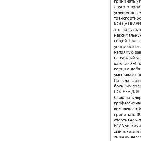
принимать ут
другого прои
углеводов ве
транспортиро
КОГДА ПРАВИ
это, по сути,
максимальную
пищей. Полез
употребляют 
напрямую зав
на каждый ча
каждые 2-4 ч
порцию добав
уменьшают бо
Но если занят
больших порц
ПОЛЬЗА ДЛЯ
Свою популяр
профессионал
комплексов. 
принимать BC
спортивном п
BCAA увеличи
аминокислоты
лишним весом