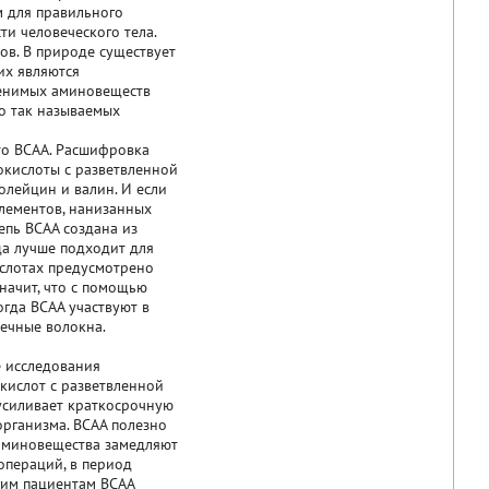
м для правильного
и человеческого тела.
ков. В природе существует
их являются
аменимых аминовеществ
 о так называемых
Это BCAA. Расшифровка
нокислоты с разветвленной
олейцин и валин. И если
элементов, нанизанных
епь BCAA создана из
уда лучше подходит для
ислотах предусмотрено
начит, что с помощью
огда BCAA участвуют в
шечные волокна.
е исследования
кислот с разветвленной
усиливает краткосрочную
рганизма. BCAA полезно
аминовещества замедляют
операций, в период
гим пациентам BCAA