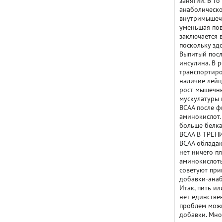
занятий. В т
анаболическо
внутримышечн
уменьшая пов
заключается 
поскольку зд
Выпитый посл
инсулина. В 
транспортиро
наличие лейц
рост мышечны
мускулатуры 
BCAA после ф
аминокислот.
больше белка
BCAA В ТРЕ
BCAA обладаю
нет ничего п
аминокислоты
советуют при
добавки-анаб
Итак, пить ил
нет единстве
проблем можн
добавки. Мно