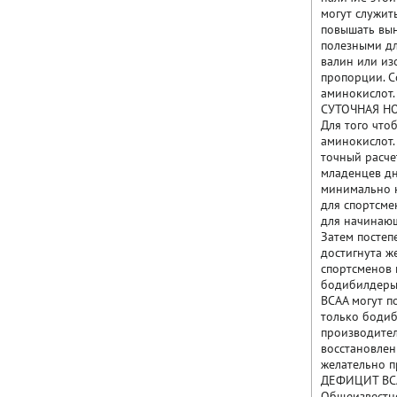
могут служит
повышать вын
полезными дл
валин или из
пропорции. С
аминокислот.
СУТОЧНАЯ Н
Для того что
аминокислот. 
точный расче
младенцев дн
минимально н
для спортсме
для начинающ
Затем постеп
достигнута ж
спортсменов 
бодибилдеры 
BCAA могут п
только бодиб
производител
восстановлен
желательно п
ДЕФИЦИТ BC
Общеизвестно