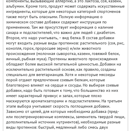
компоненты, вызывающие аллергию, а это лактоза, соя, казеин,
альбумин. Кроме того, продукт может содержать искусственные
ингредиенты, которые для некоторых категорий спортсменов
также могут быть опасными. Полную информацию о
химическом составе добавки содержит инструкция по
применению. Там же присутствует информация о наличие
сахара и подсластителей, что важно для людей с диабетом.
Второе, что надо учитывать, – вид белка. В состав добавки
могут входить разные виды протеинов: растительного (соя, рис,
конопля, горох, проросшее зерно) и/или животного
происхождения (молочная сыворотка, казеин, говяжий белок,
яичный, рыбная мука). Протеины животного происхождения
обладают более высокой питательной ценностью. Добавки на
исключительно растительной основе, как правило, созданы
специально для вегетарианцев. Хотя и некоторые мясоеды
порой отдают предпочтение соевым белкам, которые
благотворно влияют на сердце и сосуды. Но выбирая соевые
добавки, надо быть готовым к тому, что большинство из них
имеет характерный привкус и запах, которые плохо
маскируются ароматизаторами и подсластителями. На третьем
этапе выбора учитывают скорость поглощения добавки.
Зависимо от целей, для которых необходима добавка (пред-
или послетренировочные комплексы, заменитель твердой пищи,
дополнительный источник нутриентов), необходимые разные
виды протеинов: быстрый, медленный либо смесь двух