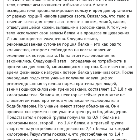
тело, прежде чем возникнет избыток азота. А затем
исследователи проанализировали пользу и вред для организма
от разных порций накопившегося азота. Оказалось, что тело в
течение всего дня теряет азот вместе с потом, мочой, калом,
отшелушившейся кожей, выпавшими волосинками. К тому же
тело использует свои запасы белка и в процессе пищеварения.
И так повторяется ежедневно. Следовательно,
рекомендованная суточная порция белка – это как раз то
количество, которое необходимо на восстановление
ежедневных потерь азота. Но на этом исследования не
закончились. Следующий этап – определение потребности в
протеинах для людей, занимающихся спортом. Как известно, во
время физических нагрузок потери белка увеличиваются. После
очередных подсчетов ученые получили новую цифру:
рекомендованная суточная норма протеина для людей,
занимающихся силовыми тренировками, составляет 1,7-1,8 г на
килограмм тела. Возможно, некоторые сейчас усомнятся: не
слишком ли мало протеинов «прописали» исследователи
бодибилдерам. Но ученые имеют этому объяснение. Они
провели эксперимент при участии трех групп бодибилдеров.
Представители первой группы получали по 0,9 г белка на
килограмм веса, второй – по 1,4 г белка, а в третьей группе
спортсмены употребляли ежедневно по 2,4 г белка на каждый
килограмм. Результаты показали, что употребление по 1,4 г
протеина активизирует синтез белка в организме, в то время