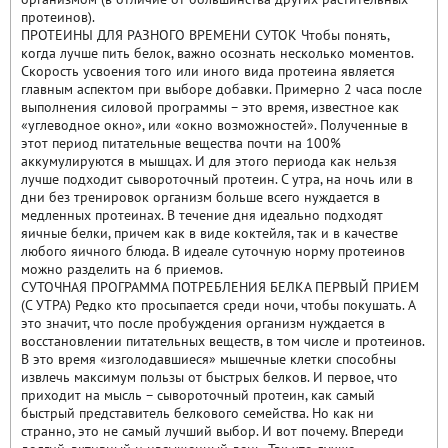
протеинов).
ПРОТЕИНЫ ДЛЯ РАЗНОГО ВРЕМЕНИ СУТОК Чтобы понять,
когда лучше пить белок, важно осознать несколько моментов.
Скорость усвоения того или иного вида протеина является
главным аспектом при выборе добавки. Примерно 2 часа после
выполнения силовой программы – это время, известное как
«углеводное окно», или «окно возможностей». Полученные в
этот период питательные вещества почти на 100%
аккумулируются в мышцах. И для этого периода как нельзя
лучше подходит сывороточный протеин. С утра, на ночь или в
дни без тренировок организм больше всего нуждается в
медленных протеинах. В течение дня идеально подходят
яичные белки, причем как в виде коктейля, так и в качестве
любого яичного блюда. В идеале суточную норму протеинов
можно разделить на 6 приемов.
СУТОЧНАЯ ПРОГРАММА ПОТРЕБЛЕНИЯ БЕЛКА ПЕРВЫЙ ПРИЕМ
(С УТРА) Редко кто просыпается среди ночи, чтобы покушать. А
это значит, что после пробуждения организм нуждается в
восстановлении питательных веществ, в том числе и протеинов.
В это время «изголодавшиеся» мышечные клетки способны
извлечь максимум пользы от быстрых белков. И первое, что
приходит на мысль – сывороточный протеин, как самый
быстрый представитель белкового семейства. Но как ни
странно, это не самый лучший выбор. И вот почему. Впереди