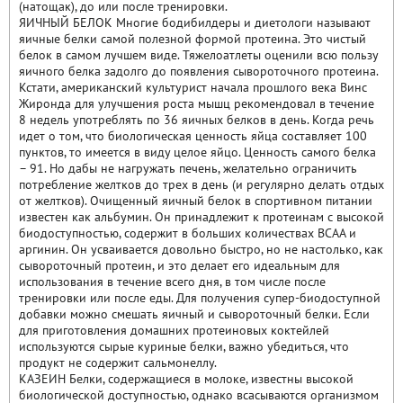
(натощак), до или после тренировки.
ЯИЧНЫЙ БЕЛОК Многие бодибилдеры и диетологи называют
яичные белки самой полезной формой протеина. Это чистый
белок в самом лучшем виде. Тяжелоатлеты оценили всю пользу
яичного белка задолго до появления сывороточного протеина.
Кстати, американский культурист начала прошлого века Винс
Жиронда для улучшения роста мышц рекомендовал в течение
8 недель употреблять по 36 яичных белков в день. Когда речь
идет о том, что биологическая ценность яйца составляет 100
пунктов, то имеется в виду целое яйцо. Ценность самого белка
– 91. Но дабы не нагружать печень, желательно ограничить
потребление желтков до трех в день (и регулярно делать отдых
от желтков). Очищенный яичный белок в спортивном питании
известен как альбумин. Он принадлежит к протеинам с высокой
биодоступностью, содержит в больших количествах BCAA и
аргинин. Он усваивается довольно быстро, но не настолько, как
сывороточный протеин, и это делает его идеальным для
использования в течение всего дня, в том числе после
тренировки или после еды. Для получения супер-биодоступной
добавки можно смешать яичный и сывороточный белки. Если
для приготовления домашних протеиновых коктейлей
используются сырые куриные белки, важно убедиться, что
продукт не содержит сальмонеллу.
КАЗЕИН Белки, содержащиеся в молоке, известны высокой
биологической доступностью, однако всасываются организмом