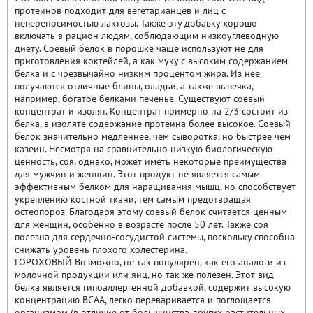
протеинов подходит для вегетарианцев и лиц с
непереносимостью лактозы. Также эту добавку хорошо
включать в рацион людям, соблюдающим низкоуглеводную
диету. Соевый белок в порошке чаще используют не для
приготовления коктейлей, а как муку с высоким содержанием
белка и с чрезвычайно низким процентом жира. Из нее
получаются отличные блины, оладьи, а также выпечка,
например, богатое белками печенье. Существуют соевый
концентрат и изолят. Концентрат примерно на 2/3 состоит из
белка, в изоляте содержание протеина более высокое. Соевый
белок значительно медленнее, чем сыворотка, но быстрее чем
казеин. Несмотря на сравнительно низкую биологическую
ценность, соя, однако, может иметь некоторые преимущества
для мужчин и женщин. Этот продукт не является самым
эффективным белком для наращивания мышц, но способствует
укреплению костной ткани, тем самым предотвращая
остеопороз. Благодаря этому соевый белок считается ценным
для женщин, особенно в возрасте после 50 лет. Также соя
полезна для сердечно-сосудистой системы, поскольку способна
снижать уровень плохого холестерина.
ГОРОХОВЫЙ Возможно, не так популярен, как его аналоги из
молочной продукции или яиц, но так же полезен. Этот вид
белка является гипоаллергенной добавкой, содержит высокую
концентрацию BCAA, легко переваривается и поглощается
организмом (в отличие от большинства других растительных