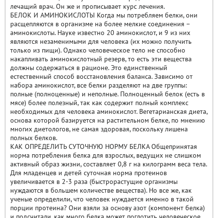
лечащий врач. Он же и прописывает курс лечения.
БЕЛОК И АМИНОКИСЛОТЫ Когда мы потребляем белки, они
расщепляются в организме на более мелкие соединения –
аминокислоты. Науке известно 20 аминокислот, и 9 из них
являются незаменимыми для человека (их можно получить
только из пищи). Однако человеческое тело не способно
накапливать аминокислотный резерв, то есть эти вещества
должны содержаться в рационе. Это единственный
естественный способ восстановления баланса. Зависимо от
набора аминокислот, все белки разделяют на две группы:
полные (полноценные) и неполные. Полноценный белок (есть в
мясе) более полезный, так как содержит полный комплекс
необходимых для человека аминокислот. Вегетарианская диета,
основа которой базируется на растительном белке, по мнению
многих диетологов, не самая здоровая, поскольку лишена
полных белков.
КАК ОПРЕДЕЛИТЬ СУТОЧНУЮ НОРМУ БЕЛКА Общепринятая
норма потребления белка для взрослых, ведущих не слишком
активный образ жизни, составляет 0,8 г на килограмм веса тела.
Для младенцев и детей суточная норма протеинов
увеличивается в 2-3 раза (быстрорастущие организмы
нуждаются в большем количестве вещества). Но все же, как
ученые определили, что человек нуждается именно в такой
порции протеина? Они взяли за основу азот (компонент белка)
и подсчитали, как много белка может поглотить человеческое