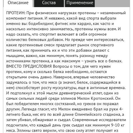
Описание
Состав
Применение
ПРОТЕИН: При физических нагрузках протеины – незаменимый
компонент питания. И неважно, какой вид спорта выбрали
именно вы: бодибилдинг, фитнес или кардио, как часто и
насколько интенсивно занимаетесь, протеины нужны всем. И
надо сказать, что спортпит включает в себя огромное
количество белковых добавок. Но прежде чем интересоваться,
какие протеиновые смеси предлагает рынок спортивного
питания, как принимать их и что эти добавки делают с
мышцами, важно, как минимум, понять разницу между
источниками протеина, а как максимум – узнать все о белках.
ВМЕСТО ПРЕДИСЛОВИЯ Вопросы о том, для чего нужен
протеин, кому и сколько белка необходимо, остаются
открытыми очень давно. Наверное, впервые человечество
задумалось о том, что мясо (а значит, белок, содержащийся в
нем) способствует росту мускулатуры, еще в античные времена.
И подтолкнул к этой мысли древнегреческий атлет, один из
самых сильных людей среди эллинов Милон Кротонский. Он
был победителем многих состязаний, но греков он поражал
другим. Легенда гласит, что Милон ежедневно брал на руки 4-
летнего быка, нес его по всей длине Олимпийского стадиона, а
затем убивал, обжаривал и съедал. Современные исследователи
подсчитали, что каждый день грек съедал как минимум 9-10 кг
мяса. Эллины свято верили, что свою силу атлет получает из