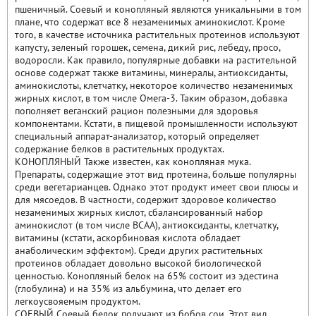
пшеничный. Соевый и конопляный являются уникальными в том
плане, что содержат все 8 незаменимых аминокислот. Кроме
того, в качестве источника растительных протеинов используют
капусту, зеленый горошек, семена, дикий рис, лебеду, просо,
водоросли. Как правило, популярные добавки на растительной
основе содержат также витамины, минералы, антиоксиданты,
аминокислоты, клетчатку, некоторое количество незаменимых
жирных кислот, в том числе Омега-3. Таким образом, добавка
пополняет веганский рацион полезными для здоровья
компонентами. Кстати, в пищевой промышленности используют
специальный аппарат-анализатор, который определяет
содержание белков в растительных продуктах.
КОНОПЛЯНЫЙ Также известен, как конопляная мука.
Препараты, содержащие этот вид протеина, больше популярны
среди вегетарианцев. Однако этот продукт имеет свои плюсы и
для мясоедов. В частности, содержит здоровое количество
незаменимых жирных кислот, сбалансированный набор
аминокислот (в том числе BCAA), антиоксиданты, клетчатку,
витамины (кстати, аскорбиновая кислота обладает
анаболическим эффектом). Среди других растительных
протеинов обладает довольно высокой биологической
ценностью. Конопляный белок на 65% состоит из эдестина
(глобулина) и на 35% из альбумина, что делает его
легкоусвояемым продуктом.
СОЕВЫЙ Соевый белок получают из бобов сои. Этот вид