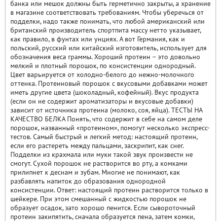
банка или мешок должны быть герметично закрыты, а хранение
в магазине соответствовать требованиям. Чтобы уберечься от
подделки, надо также понимать, что любой американский или
британский производитель спортпита массу нетто указывает,
как правило, в фунтах или унциях. А вот Германия, как и
польский, русский или китайский изготовитель, использует для
обозначения веса граммы. Хороший протеин – это довольно
мелкий и плотный порошок, по консистенции однородный.
Цвет варьируется от холодно-белого до нежно-молочного
оттенка. Протеиновый порошок с вкусовыми добавками может
иметь другие цвета (шоколадный, кофейный). Вкус продукта
(если он не содержит ароматизаторы и вкусовые добавки)
зависит от источника протеина (молоко, соя, яйца). ТЕСТЫ НА
КАЧЕСТВО БЕЛКА Понять, что содержит в себе на самом деле
порошок, названный «протеином», помогут несколько экспресс-
тестов. Самый быстрый и легкий метод: настоящий протеин,
если его растереть между пальцами, заскрипит, как снег.
Подделки из крахмала или муки такой звук произвести не
смогут. Сухой порошок не растворится во рту, а комками
прилипнет к деснам и зубам. Многие не понимают, как
разбавлять напиток до образования однородной
консистенции. Ответ: настоящий протеин растворится только в
шейкере. При этом смешанный с жидкостью порошок не
образует осадок, зато хорошо пенится. Если сывороточный
протеин закипятить, сначала образуется пена, затем комки,