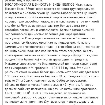
разных видов протеинов.
БИОЛОГИЧЕСКАЯ ЦЕННОСТЬ И ВИДЫ БЕЛКОВ Итак, какие
бывают белки? Этот класс веществ принято группировать по
показателю биологической ценности. Биологическая ценность
представляет собой значение, которое указывает, насколько
хорошо тело способно поглощать и использовать тот или иной
вид белка. Чем выше показатель, тем больше азота тело
способно поглощать и использовать. Белки с самой высокой
биологической ценностью полезнее для наращивания
мускулатуры. И еще одно замечание: чем выше биоценность
протеина, тем быстрее организм поглощает его. Но важно
заметить, что человеческое тело не способно за один «присест»
принять очень большое количество этого вещества. То есть
чрезмерное повышение протеиновой порции (будь то жидкий
продукт или батончик) – пустая трата денег и продукта.
Максимальное значение биологической ценности характерно
для сывороточного протеина – 104-154 пункта. Вторым в
рейтинге стоит яичный белок, ценность которого определяется
100 пунктами. В молочных белках – 91, в говядине – 80, в сое –
только 74, а белки, полученные из бобовых продуктов,
обладают биологической ценностью в 49 пунктов. А теперь
давайте поближе посмотрим на разные источники протеинов.
СЫВОРОТОЧНЫЙ БЕЛОК Это вещество, полученное из
молочной сыворотки, служит отличным источником протеинов
по нескольким причинам: Улучшает спортивные результаты,