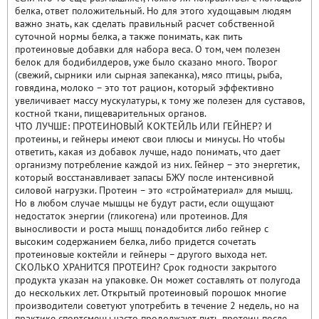
белка, ответ положительный. Но для этого худощавым людям
важно знать, как сделать правильный расчет собственной
суточной нормы белка, а также понимать, как пить
протеиновые добавки для набора веса. О том, чем полезен
белок для бодибилдеров, уже было сказано много. Творог
(свежий, сырники или сырная запеканка), мясо птицы, рыба,
говядина, молоко – это тот рацион, который эффективно
увеличивает массу мускулатуры, к тому же полезен для суставов,
костной ткани, пищеварительных органов.
ЧТО ЛУЧШЕ: ПРОТЕИНОВЫЙ КОКТЕЙЛЬ ИЛИ ГЕЙНЕР? И
протеины, и гейнеры имеют свои плюсы и минусы. Но чтобы
ответить, какая из добавок лучше, надо понимать, что дает
организму потребление каждой из них. Гейнер – это энергетик,
который восстанавливает запасы БЖУ после интенсивной
силовой нагрузки. Протеин – это «стройматериал» для мышц.
Но в любом случае мышцы не будут расти, если ощущают
недостаток энергии (гликогена) или протеинов. Для
выносливости и роста мышц понадобится либо гейнер с
высоким содержанием белка, либо придется сочетать
протеиновые коктейли и гейнеры – другого выхода нет.
СКОЛЬКО ХРАНИТСЯ ПРОТЕИН? Срок годности закрытого
продукта указан на упаковке. Он может составлять от полугода
до нескольких лет. Открытый протеиновый порошок многие
производители советуют употребить в течение 2 недель, но на
практике спортсмены часто продолжают пить протеин после