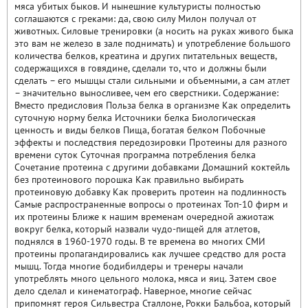
мяса убитых быков. И нынешние культуристы полностью
соглашаются с греками: да, свою силу Милон получал от
животных. Силовые тренировки (а носить на руках живого быка
это вам не железо в зале поднимать) и употребление большого
количества белков, креатина и других питательных веществ,
содержащихся в говядине, сделали то, что и должны были
сделать – его мышцы стали сильными и объемными, а сам атлет
– значительно выносливее, чем его сверстники. Содержание:
Вместо предисловия Польза белка в организме Как определить
суточную норму белка Источники белка Биологическая
ценность и виды белков Пища, богатая белком Побочные
эффекты и последствия передозировки Протеины для разного
времени суток Суточная программа потребления белка
Сочетание протеина с другими добавками Домашний коктейль
без протеинового порошка Как правильно выбирать
протеиновую добавку Как проверить протеин на подлинность
Самые распространенные вопросы о протеинах Топ-10 фирм и
их протеины Ближе к нашим временам очередной ажиотаж
вокруг белка, который назвали чудо-пищей для атлетов,
поднялся в 1960-1970 годы. В те времена во многих СМИ
протеины пропагандировались как лучшее средство для роста
мышц. Тогда многие бодибилдеры и тренеры начали
употреблять много цельного молока, мяса и яиц. Затем свое
дело сделал и кинематограф. Наверное, многие сейчас
припомнят героя Сильвестра Сталлоне, Рокки Бальбоа, который