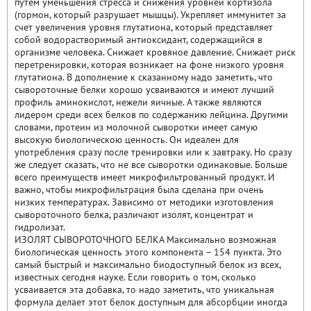
путем уменьшения стресса и снижения уровней кортизола
(гормон, который разрушает мышцы). Укрепляет иммунитет за
счет увеличения уровня глутатиона, который представляет
собой водорастворимый антиоксидант, содержащийся в
организме человека. Снижает кровяное давление. Снижает риск
перетренировки, которая возникает на фоне низкого уровня
глутатиона. В дополнение к сказанному надо заметить, что
сывороточные белки хорошо усваиваются и имеют лучший
профиль аминокислот, нежели яичные. А также являются
лидером среди всех белков по содержанию лейцина. Другими
словами, протеин из молочной сыворотки имеет самую
высокую биологическою ценность. Он идеален для
употребления сразу после тренировки или к завтраку. Но сразу
же следует сказать, что не все сыворотки одинаковые. Больше
всего преимуществ имеет микрофильтрованный продукт. И
важно, чтобы микрофильтрация была сделана при очень
низких температурах. Зависимо от методики изготовления
сывороточного белка, различают изолят, концентрат и
гидролизат.
ИЗОЛЯТ СЫВОРОТОЧНОГО БЕЛКА Максимально возможная
биологическая ценность этого компонента – 154 пункта. Это
самый быстрый и максимально биодоступный белок из всех,
известных сегодня науке. Если говорить о том, сколько
усваивается эта добавка, то надо заметить, что уникальная
формула делает этот белок доступным для абсорбции иногда