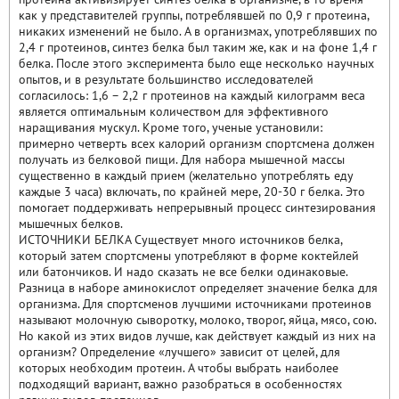
как у представителей группы, потреблявшей по 0,9 г протеина,
никаких изменений не было. А в организмах, употреблявших по
2,4 г протеинов, синтез белка был таким же, как и на фоне 1,4 г
белка. После этого эксперимента было еще несколько научных
опытов, и в результате большинство исследователей
согласилось: 1,6 – 2,2 г протеинов на каждый килограмм веса
является оптимальным количеством для эффективного
наращивания мускул. Кроме того, ученые установили:
примерно четверть всех калорий организм спортсмена должен
получать из белковой пищи. Для набора мышечной массы
существенно в каждый прием (желательно употреблять еду
каждые 3 часа) включать, по крайней мере, 20-30 г белка. Это
помогает поддерживать непрерывный процесс синтезирования
мышечных белков.
ИСТОЧНИКИ БЕЛКА Существует много источников белка,
который затем спортсмены употребляют в форме коктейлей
или батончиков. И надо сказать не все белки одинаковые.
Разница в наборе аминокислот определяет значение белка для
организма. Для спортсменов лучшими источниками протеинов
называют молочную сыворотку, молоко, творог, яйца, мясо, сою.
Но какой из этих видов лучше, как действует каждый из них на
организм? Определение «лучшего» зависит от целей, для
которых необходим протеин. А чтобы выбрать наиболее
подходящий вариант, важно разобраться в особенностях