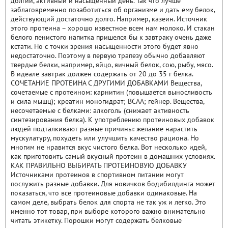
долгий, активный и насыщенный день. Так что лучше
заблаговременно позаботиться об организме и дать ему белок,
действующий достаточно долго. Например, казеин. Источник
этого протеина – хорошо известное всем нам молоко. И стакан
белого пенистого напитка пришелся бы к завтраку очень даже
кстати. Но с точки зрения насыщенности этого будет явно
недостаточно. Поэтому в первую трапезу обычно добавляют
твердые белки, например, яйцо, яичный белок, сою, рыбу, мясо.
В идеале завтрак должен содержать от 20 до 35 г белка.
СОЧЕТАНИЕ ПРОТЕИНА С ДРУГИМИ ДОБАВКАМИ Вещества,
сочетаемые с протеином: карнитин (повышается выносливость
и сила мышц); креатин моногидрат; BCAA; гейнер. Вещества,
несочетаемые с белками: алкоголь (снижает активность
синтезирования белка). К употреблению протеиновых добавок
людей подталкивают разные причины: желание нарастить
мускулатуру, похудеть или улучшить качество рациона. Но
многим не нравится вкус чистого белка. Вот несколько идей,
как приготовить самый вкусный протеин в домашних условиях.
КАК ПРАВИЛЬНО ВЫБИРАТЬ ПРОТЕИНОВУЮ ДОБАВКУ
Источниками протеинов в спортивном питании могут
послужить разные добавки. Для новичков бодибилдинга может
показаться, что все протеиновые добавки одинаковые. На
самом деле, выбрать белок для спорта не так уж и легко. Это
именно тот товар, при выборе которого важно внимательно
читать этикетку. Порошки могут содержать белковые