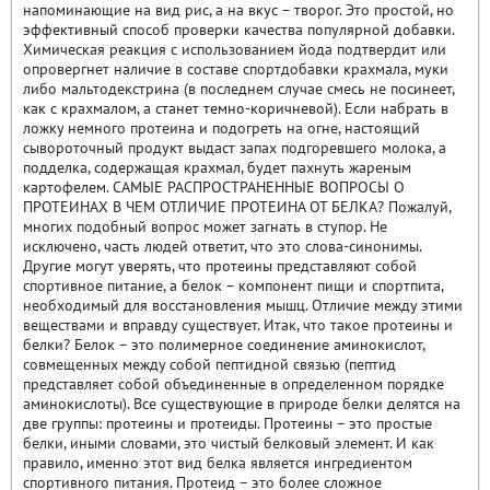
напоминающие на вид рис, а на вкус – творог. Это простой, но
эффективный способ проверки качества популярной добавки.
Химическая реакция с использованием йода подтвердит или
опровергнет наличие в составе спортдобавки крахмала, муки
либо мальтодекстрина (в последнем случае смесь не посинеет,
как с крахмалом, а станет темно-коричневой). Если набрать в
ложку немного протеина и подогреть на огне, настоящий
сывороточный продукт выдаст запах подгоревшего молока, а
подделка, содержащая крахмал, будет пахнуть жареным
картофелем. САМЫЕ РАСПРОСТРАНЕННЫЕ ВОПРОСЫ О
ПРОТЕИНАХ В ЧЕМ ОТЛИЧИЕ ПРОТЕИНА ОТ БЕЛКА? Пожалуй,
многих подобный вопрос может загнать в ступор. Не
исключено, часть людей ответит, что это слова-синонимы.
Другие могут уверять, что протеины представляют собой
спортивное питание, а белок – компонент пищи и спортпита,
необходимый для восстановления мышц. Отличие между этими
веществами и вправду существует. Итак, что такое протеины и
белки? Белок – это полимерное соединение аминокислот,
совмещенных между собой пептидной связью (пептид
представляет собой объединенные в определенном порядке
аминокислоты). Все существующие в природе белки делятся на
две группы: протеины и протеиды. Протеины – это простые
белки, иными словами, это чистый белковый элемент. И как
правило, именно этот вид белка является ингредиентом
спортивного питания. Протеид – это более сложное