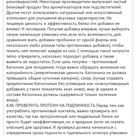
разновидностей. Некоторые производители выпускают чистый
белковый продукт без ароматизаторов или подсластителей.
Другие могут использовать натуральный или искусственный
компонент для улучшения вкусовых характеристик. На
пищевую ценность и эффективность белка эти добавки не
влияют. И последнее. Покупая добавку впервые, лучше выбирать
самую маленькую упаковку или, если есть возможность, для
сравнения взять добавки-пробники от одной фирмы или
нескольких (либо разные типы протеиновых добавок), чтобы
понять, чем помогает каждая из них. С помощью такой хитрости
легко определить, насколько подходит добавка, а также
выявить ее недостатки. Если цель покупки – протеиновый
батончик для похудения, тогда важно обращать внимание на:
калорийность (энергетическая ценность батончика не должна
превышать общие суточные калории); сахар (лучше отдавать
предпочтение батончикам без углеводов или низкоуглеводным
добавкам, у таких показатель ккал ниже); жир (в идеале в
составе батончика должны содержаться только полезные
жиры).
КАК ПРОВЕРИТЬ ПРОТЕИН НА ПОДЛИННОСТЬ Перед тем, как
употреблять протеиновый коктейль, важно проверить его
качество, так как просроченный или поддельный белок не
просто будет неэффективным, но и вредным (если не сказать
опасным) для здоровья. И проверка должна начинаться с
определения срока годности и тщательного осмотра упаковки: