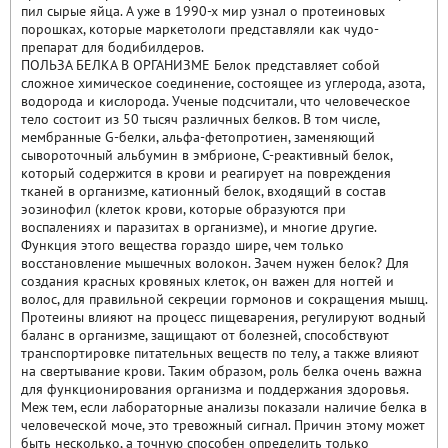
пил сырые яйца. А уже в 1990-х мир узнал о протеиновых
порошках, которые маркетологи представляли как чудо-
препарат для бодибилдеров.
ПОЛЬЗА БЕЛКА В ОРГАНИЗМЕ Белок представляет собой
сложное химическое соединение, состоящее из углерода, азота,
водорода и кислорода. Ученые подсчитали, что человеческое
тело состоит из 50 тысяч различных белков. В том числе,
мембранные G-белки, альфа-фетопротиен, заменяющий
сывороточный альбумин в эмбрионе, C-реактивный белок,
который содержится в крови и реагирует на повреждения
тканей в организме, катионный белок, входящий в состав
эозинофил (клеток крови, которые образуются при
воспалениях и паразитах в организме), и многие другие.
Функция этого вещества гораздо шире, чем только
восстановление мышечных волокон. Зачем нужен белок? Для
создания красных кровяных клеток, он важен для ногтей и
волос, для правильной секреции гормонов и сокращения мышц.
Протеины влияют на процесс пищеварения, регулируют водный
баланс в организме, защищают от болезней, способствуют
транспортировке питательных веществ по телу, а также влияют
на свертывание крови. Таким образом, роль белка очень важна
для функционирования организма и поддержания здоровья.
Меж тем, если лабораторные анализы показали наличие белка в
человеческой моче, это тревожный сигнал. Причин этому может
быть несколько, а точную способен определить только