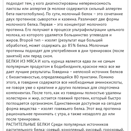
подходит тем, у кого диагностированы непереносимость
лактозы или аллергия (в молоке содержится сильный аллерген
бета-лактоглобулин). По сути, молочный белок – это сочетание
двух протеинов: сыворотки и казеина. Различают две формы
молочного белка. Первая – это концентрат молочного
протеина. Его получают в процессе ультрафильтрации цельного
молока, из которого удаляется большинство углеводов и
жиров. Второй тип – изолят (результат еще большей
обработки), может содержать до 85% белка. Молочные
протеины подходят для употребления в дни тренировок (после
занятий) или перед сном.
БЕЛКИ ИЗ МЯСА И хоть курица является едва ли не самым
популярным продуктом в бодибилдинге, красное мясо все же
дает лучшие результаты. Говядина – неплохой источник белков
с биоактивностью, определяющейся 80 пунктами. Помимо
этого, в говядине содержатся все необходимые аминокислоты,
не говоря уже о креатине и других полезных для спортсмена
компонентах. После того, как из говядины полностью удалены
холестерин и жир, остается говяжий протеин, который быстро
поглощается организмом. Единственная доступная на сегодня
форма вещества – изолят говяжьего белка. Этот вид протеина
рациональнее принимать с утра, а также незадолго до или
после тренировки.
РАСТИТЕЛЬНЫЕ БЕЛКИ Среди популярных источников
растительного белка: соевый, конопляный, рисовый, гороховый,