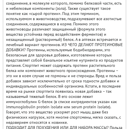
соединение, в молекуле которого, помимо белковой части, есть
и небелковые компоненты (зола). Также существует такое
понятие как «сырой протеин». Под этим термином,
используемом в животноводстве, подразумевают все азотистые
соединения, содержащиеся в корме. Помимо этого
животноводы различают защищенный (формула этого
вещества устойчива перед воздействием ферментов) и
незащищенный (растворимый) белок. А в аптеках встречается и
лечебный вариант протеинов. ИЗ ЧЕГО ДЕЛАЮТ ПРОТЕИНОВЫЕ
ДОБАВКИ? Протеины, используемые бодибилдерами, это
безопасные для здоровья добавки, изготовление которых
представляет собой банальное изъятие нутриента из продуктов
питания. Спортпит может содержать протеин растительного
белка или компонент животного происхождения. Протеины –
это ни в коем случае не гормоны и не стероиды. Вред и польза
добавок зависит исключительно от срока годности добавки и
индивидуальных особенностей организма. Кстати, в последнее
время на рынке спортпита появилась новая добавка – так
называемый тяжелый белок. В его основе лежит
иммуноглобулин G-белок (в списке ингредиентов указан как
immunoglobulin protein isolate или serum protein isolate).
Говорят, что это вещество ускоряет рост мышц даже без
физических нагрузок, хотя многие спортсмены, мягко сказать, с
недоверием относятся к новинке.
ПОДХОДИТ ДЛЯ ПОХУДЕНИЯ ИЛИ ДЛЯ НАБОРА МАССЫ? Польза