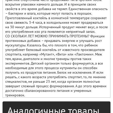
вскрытия упаковки намного дольше. И в принципе своих
свойств в это время добавка не теряет. Единственная опасность
– бактерии и влага, которые могут попасть в порошок.
Приготовленный коктейль в комнатной температуре сохраняет
свою свежесть 3-4 часа, в холодильнике может продержаться
на 30 минут дольше. Испорченный продукт меняет вкус, а после
его употребления изо рта появляется неприятный запах.
СО СКОЛЬКИ ЛЕТ МОЖНО ПРИНИМАТЬ ПРОТЕИНЫ? Функции
протеиновых добавок – придавать энергию и улучшать рост
мускулатуры. Казалось бы, что плохого в том, что ребенок
употребляет белковый коктейль от известного производителя
спортпита, например «Мутант», «Вита» или «Лактомин». Меж
тем, врачи, диетологи и многие тренеры против таких
экспериментов. Детский организм только формируется, а все
необходимые для этого процесса нутриенты он способен
получить из продуктов питания. Белок не исключение. И если
решать, с какого возраста употреблять спортпит, то, по мнению
специалистов, не раньше 23 лет, когда организм полностью
завершит сложный процесс формирования. А до этого времени
достаточно сбалансированного питания и умеренных
тренировок.
Аналогичные товары