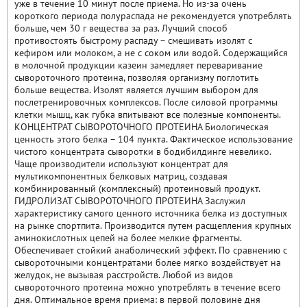
уже в течение 10 минут после приема. Но из-за очень
короткого периода полураспада не рекомендуется употреблять
больше, чем 30 г вещества за раз. Лучший способ
противостоять быстрому распаду – смешивать изолят с
кефиром или молоком, а не с соком или водой. Содержащийся
в молочной продукции казеин замедляет переваривание
сывороточного протеина, позволяя организму поглотить
больше вещества. Изолят является лучшим выбором для
послетренировочных комплексов. После силовой программы
клетки мышц, как губка впитывают все полезные компоненты.
КОНЦЕНТРАТ СЫВОРОТОЧНОГО ПРОТЕИНА Биологическая
ценность этого белка – 104 пункта. Фактическое использование
чистого концентрата сыворотки в бодибилдинге невелико.
Чаще производители используют концентрат для
мультикомпонентных белковых матриц, создавая
комбинированный (комплексный) протеиновый продукт.
ГИДРОЛИЗАТ СЫВОРОТОЧНОГО ПРОТЕИНА Заслужил
характеристику самого ценного источника белка из доступных
на рынке спортпита. Производится путем расщепления крупных
аминокислотных цепей на более мелкие фрагменты.
Обеспечивает стойкий анаболический эффект. По сравнению с
сывороточными концентратами более мягко воздействует на
желудок, не вызывая расстройств. Любой из видов
сывороточного протеина можно употреблять в течение всего
дня. Оптимальное время приема: в первой половине дня