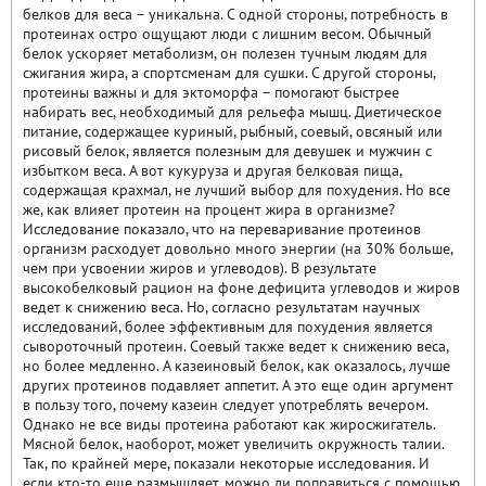
белков для веса – уникальна. С одной стороны, потребность в
протеинах остро ощущают люди с лишним весом. Обычный
белок ускоряет метаболизм, он полезен тучным людям для
сжигания жира, а спортсменам для сушки. С другой стороны,
протеины важны и для эктоморфа – помогают быстрее
набирать вес, необходимый для рельефа мышц. Диетическое
питание, содержащее куриный, рыбный, соевый, овсяный или
рисовый белок, является полезным для девушек и мужчин с
избытком веса. А вот кукуруза и другая белковая пища,
содержащая крахмал, не лучший выбор для похудения. Но все
же, как влияет протеин на процент жира в организме?
Исследование показало, что на переваривание протеинов
организм расходует довольно много энергии (на 30% больше,
чем при усвоении жиров и углеводов). В результате
высокобелковый рацион на фоне дефицита углеводов и жиров
ведет к снижению веса. Но, согласно результатам научных
исследований, более эффективным для похудения является
сывороточный протеин. Соевый также ведет к снижению веса,
но более медленно. А казеиновый белок, как оказалось, лучше
других протеинов подавляет аппетит. А это еще один аргумент
в пользу того, почему казеин следует употреблять вечером.
Однако не все виды протеина работают как жиросжигатель.
Мясной белок, наоборот, может увеличить окружность талии.
Так, по крайней мере, показали некоторые исследования. И
если кто-то еще размышляет, можно ли поправиться с помощью