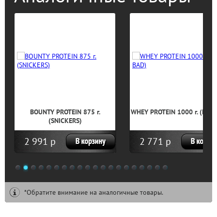
BOUNTY PROTEIN 875 г.
WHEY PROTEIN 1000 г. (NOT 
(SNICKERS)
2 991 р
2 771 р
1
2
3
4
5
6
7
8
9
10
11
12
13
14
15
16
17
18
19
20
*Обратите внимание на аналогичные товары.