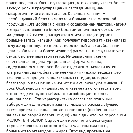
более медленно. Ученые утверждают, что казеину играет более
важную роль в предотвращении распада мышц, чем
сывороточный белковый аналог. Казеинат кальция –
преобладающий белок в молоке и большинстве молочной
продукции. Эта добавка с низким содержанием лактозы, натрия
и жира часто является более богатым источником белка, чем
мицеллярный казеин, расщепляется медленно, содержит
большие запасы кальция. Как получают гидролизат казеина? По
тому же принципу, что и его сывороточный аналог: большие
цепи разбивают на более мелкие фрагменты, в результате чего
белок быстрее переваривается. Мицеллярный казеин –
естественная неденатурированная форма казеина,
содержащегося в молоке. Белок отделяют от молока путем
ультрафильтрации, без применения химических веществ. Это
увеличивает процент биоактивных пептидов, которые
благотворно влияют на иммунитет и активизируют мышечный
рост. Особенность мицеллярного казеина заключается в том,
что он медленно, но стабильно высвобождает в кровь
аминокислоты. Эта характеристика делает его отличным
выбором для длительной защиты мышц от распада. Лучшее
время приема казеина – после тренировки (особенно если
занятия во второй половине дня) или в дни отдыха перед сном.
МОЛОЧНЫЙ БЕЛОК Сырьем для молочного белка служит
коровье молоко, из которого были удалены жидкость,
большинство углеводов и жиров. Этот вид протеина не