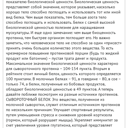
показателю биологической ценности. Биологическая ценность
представляет собой значение, которое указывает, насколько
хорошо тело способно поглощать и использовать тот или иной
вид белка. Чем выше показатель, тем больше азота тело
способно поглощать и использовать. Белки с самой высокой
биологической ценностью полезнее для наращивания
мускулатуры. И еще одно замечание: чем выше биоценность
протеина, тем быстрее организм поглощает его. Но важно
заметить, что человеческое тело не способно за один «присест»
принять очень большое количество этого вещества. То есть
чрезмерное повышение протеиновой порции (будь то жидкий
продукт или батончик) – пустая трата денег и продукта.
Максимальное значение биологической ценности характерно
для сывороточного протеина – 104-154 пункта. Вторым в
рейтинге стоит яичный белок, ценность которого определяется
100 пунктами. В молочных белках – 91, в говядине – 80, в сое –
только 74, а белки, полученные из бобовых продуктов,
обладают биологической ценностью в 49 пунктов. А теперь
давайте поближе посмотрим на разные источники протеинов.
СЫВОРОТОЧНЫЙ БЕЛОК Это вещество, полученное из
молочной сыворотки, служит отличным источником протеинов
по нескольким причинам: Улучшает спортивные результаты,
путем уменьшения стресса и снижения уровней кортизола
(гормон, который разрушает мышцы). Укрепляет иммунитет за
счет увеличения уровня глутатиона, который представляет