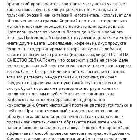
британский производитель спортпита массу нетто указывает,
как правило, в фунтах или унциях. А вот Германия, как и
польский, русский или китайский изготовитель, использует для
обозначения веса граммы. Хороший протеин – это довольно
мелкий и плотный порошок, по консистенции однородный.
Цвет варьируется от холодно-белого до нежно-молочного
оттенка. Протеиновый порошок с вкусовыми добавками может
иметь другие цвета (шоколадный, кофейный). Вкус продукта
(если он не содержит ароматизаторы и вкусовые добавки)
зависит от источника протеина (молоко, соя, яйца). ТЕСТЫ НА
КАЧЕСТВО БЕЛКА Понять, что содержит в себе на самом деле
порошок, названный «протеином», помогут несколько экспресс-
тестов. Самый быстрый и легкий метод: настоящий протеин,
если его растереть между пальцами, заскрипит, как снег.
Подделки из крахмала или муки такой звук произвести не
смогут. Сухой порошок не растворится во рту, а комками
прилипнет к деснам и зубам. Многие не понимают, как
разбавлять напиток до образования однородной
консистенции. Ответ: настоящий протеин растворится только в
шейкере. При этом смешанный с жидкостью порошок не
образует осадок, зато хорошо пенится. Если сывороточный
протеин закипятить, сначала образуется пена, затем комки,
напоминающие на вид рис, а на вкус – творог. Это простой, но
эффективный способ проверки качества популярной добавки.
Химическая реакция с использованием йода подтвердит или