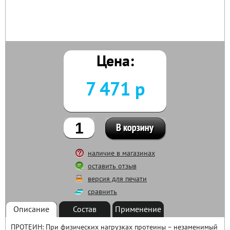
Цена:
7 471 р
наличие в магазинах
оставить отзыв
версия для печати
сравнить
Описание
Состав
Применение
ПРОТЕИН: При физических нагрузках протеины – незаменимый