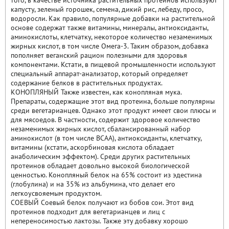
того, в качестве источника растительных протеинов используют
капусту, зеленый горошек, семена, дикий рис, лебеду, просо,
водоросли. Как правило, популярные добавки на растительной
основе содержат также витамины, минералы, антиоксиданты,
аминокислоты, клетчатку, некоторое количество незаменимых
жирных кислот, в том числе Омега-3. Таким образом, добавка
пополняет веганский рацион полезными для здоровья
компонентами. Кстати, в пищевой промышленности используют
специальный аппарат-анализатор, который определяет
содержание белков в растительных продуктах.
КОНОПЛЯНЫЙ Также известен, как конопляная мука.
Препараты, содержащие этот вид протеина, больше популярны
среди вегетарианцев. Однако этот продукт имеет свои плюсы и
для мясоедов. В частности, содержит здоровое количество
незаменимых жирных кислот, сбалансированный набор
аминокислот (в том числе BCAA), антиоксиданты, клетчатку,
витамины (кстати, аскорбиновая кислота обладает
анаболическим эффектом). Среди других растительных
протеинов обладает довольно высокой биологической
ценностью. Конопляный белок на 65% состоит из эдестина
(глобулина) и на 35% из альбумина, что делает его
легкоусвояемым продуктом.
СОЕВЫЙ Соевый белок получают из бобов сои. Этот вид
протеинов подходит для вегетарианцев и лиц с
непереносимостью лактозы. Также эту добавку хорошо