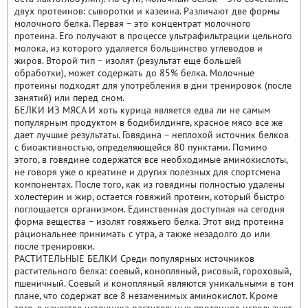
двух протеинов: сыворотки и казеина. Различают две формы
молочного белка. Первая – это концентрат молочного
протеина. Его получают в процессе ультрафильтрации цельного
молока, из которого удаляется большинство углеводов и
жиров. Второй тип – изолят (результат еще большей
обработки), может содержать до 85% белка. Молочные
протеины подходят для употребления в дни тренировок (после
занятий) или перед сном.
БЕЛКИ ИЗ МЯСА И хоть курица является едва ли не самым
популярным продуктом в бодибилдинге, красное мясо все же
дает лучшие результаты. Говядина – неплохой источник белков
с биоактивностью, определяющейся 80 пунктами. Помимо
этого, в говядине содержатся все необходимые аминокислоты,
не говоря уже о креатине и других полезных для спортсмена
компонентах. После того, как из говядины полностью удалены
холестерин и жир, остается говяжий протеин, который быстро
поглощается организмом. Единственная доступная на сегодня
форма вещества – изолят говяжьего белка. Этот вид протеина
рациональнее принимать с утра, а также незадолго до или
после тренировки.
РАСТИТЕЛЬНЫЕ БЕЛКИ Среди популярных источников
растительного белка: соевый, конопляный, рисовый, гороховый,
пшеничный. Соевый и конопляный являются уникальными в том
плане, что содержат все 8 незаменимых аминокислот. Кроме