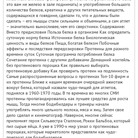
это вам не железо в зале поднимать) и употребление большого
количества белков, креатина и других питательных веществ,
содержащихся в говядине, сделали то, что и должны были
сделать – его мышцы стали сильными и объемными, а сам атлет
– значительно выносливее, чем его сверстники. Содержание:
Вместо предисловия Польза белка в организме Как определить
суточную норму белка Источники белка Биологическая
ценность и виды белков Пища, богатая белком Побочные
эффекты и последствия передозировки Протеины для разного
времени суток Суточная программа потребления белка
Сочетание протеина с другими добавками Домашний коктейль
без протеинового порошка Как правильно выбирать
протеиновую добавку Как проверить протеин на подлинность
Самые распространенные вопросы о протеинах Топ-10 фирм и
их протеины Ближе к нашим временам очередной ажиотаж
вокруг белка, который назвали чудо-пищей для атлетов,
поднялся в 1960-1970 годы. В те времена во многих СМИ
протеины пропагандировались как лучшее средство для роста
мышц. Тогда многие бодибилдеры и тренеры начали
употреблять много цельного молока, мяса и яиц. Затем свое
дело сделал и кинематограф. Наверное, многие сейчас
припомнят героя Сильвестра Сталлоне, Рокки Бальбоа, который
пил сырые яйца. А уже в 1990-х мир узнал о протеиновых
порошках, которые маркетологи представляли как чудо-
препарат для бодибилдеров.