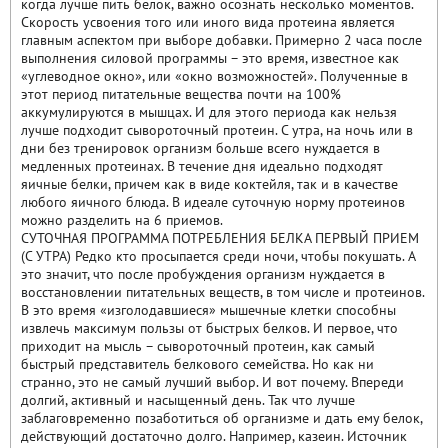
когда лучше пить белок, важно осознать несколько моментов.
Скорость усвоения того или иного вида протеина является
главным аспектом при выборе добавки. Примерно 2 часа после
выполнения силовой программы – это время, известное как
«углеводное окно», или «окно возможностей». Полученные в
этот период питательные вещества почти на 100%
аккумулируются в мышцах. И для этого периода как нельзя
лучше подходит сывороточный протеин. С утра, на ночь или в
дни без тренировок организм больше всего нуждается в
медленных протеинах. В течение дня идеально подходят
яичные белки, причем как в виде коктейля, так и в качестве
любого яичного блюда. В идеале суточную норму протеинов
можно разделить на 6 приемов.
СУТОЧНАЯ ПРОГРАММА ПОТРЕБЛЕНИЯ БЕЛКА ПЕРВЫЙ ПРИЕМ
(С УТРА) Редко кто просыпается среди ночи, чтобы покушать. А
это значит, что после пробуждения организм нуждается в
восстановлении питательных веществ, в том числе и протеинов.
В это время «изголодавшиеся» мышечные клетки способны
извлечь максимум пользы от быстрых белков. И первое, что
приходит на мысль – сывороточный протеин, как самый
быстрый представитель белкового семейства. Но как ни
странно, это не самый лучший выбор. И вот почему. Впереди
долгий, активный и насыщенный день. Так что лучше
заблаговременно позаботиться об организме и дать ему белок,
действующий достаточно долго. Например, казеин. Источник