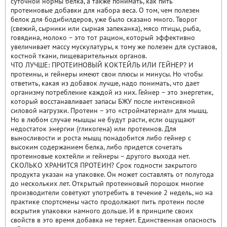
суточной нормы белка, а также понимать, как пить
протеиновые добавки для набора веса. О том, чем полезен
белок для бодибилдеров, уже было сказано много. Творог
(свежий, сырники или сырная запеканка), мясо птицы, рыба,
говядина, молоко – это тот рацион, который эффективно
увеличивает массу мускулатуры, к тому же полезен для суставов,
костной ткани, пищеварительных органов.
ЧТО ЛУЧШЕ: ПРОТЕИНОВЫЙ КОКТЕЙЛЬ ИЛИ ГЕЙНЕР? И
протеины, и гейнеры имеют свои плюсы и минусы. Но чтобы
ответить, какая из добавок лучше, надо понимать, что дает
организму потребление каждой из них. Гейнер – это энергетик,
который восстанавливает запасы БЖУ после интенсивной
силовой нагрузки. Протеин – это «стройматериал» для мышц.
Но в любом случае мышцы не будут расти, если ощущают
недостаток энергии (гликогена) или протеинов. Для
выносливости и роста мышц понадобится либо гейнер с
высоким содержанием белка, либо придется сочетать
протеиновые коктейли и гейнеры – другого выхода нет.
СКОЛЬКО ХРАНИТСЯ ПРОТЕИН? Срок годности закрытого
продукта указан на упаковке. Он может составлять от полугода
до нескольких лет. Открытый протеиновый порошок многие
производители советуют употребить в течение 2 недель, но на
практике спортсмены часто продолжают пить протеин после
вскрытия упаковки намного дольше. И в принципе своих
свойств в это время добавка не теряет. Единственная опасность