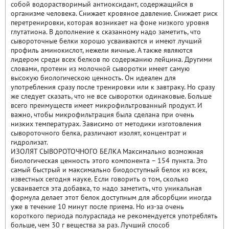
собой водорастворимый антиоксидант, содержащийся в
организме человека. Снижает кровяное давление. Снижает риск
перетренировки, которая возникает на фоне низкого уровня
глутатиона. В дополнение к сказанному надо заметить, что
сывороточные белки хорошо усваиваются и имеют лучший
профиль аминокислот, нежели яичные. А также являются
лидером среди всех белков по содержанию лейцина. Другими
словами, протеин из молочной сыворотки имеет самую
высокую биологическою ценность. Он идеален для
употребления сразу после тренировки или к завтраку. Но сразу
же следует сказать, что не все сыворотки одинаковые. Больше
всего преимуществ имеет микрофильтрованный продукт. И
важно, чтобы микрофильтрация была сделана при очень
низких температурах. Зависимо от методики изготовления
сывороточного белка, различают изолят, концентрат и
гидролизат.
ИЗОЛЯТ СЫВОРОТОЧНОГО БЕЛКА Максимально возможная
биологическая ценность этого компонента – 154 пункта. Это
самый быстрый и максимально биодоступный белок из всех,
известных сегодня науке. Если говорить о том, сколько
усваивается эта добавка, то надо заметить, что уникальная
формула делает этот белок доступным для абсорбции иногда
уже в течение 10 минут после приема. Но из-за очень
короткого периода полураспада не рекомендуется употреблять
больше, чем 30 г вещества за раз. Лучший способ