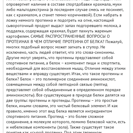
опровергнет наличие в составе спортдобавки крахмала, муки
либо мальтодекстрина (в последнем случае смесь не посинеет,
как с крахмалом, а станет темно-коричневой). Если набрать в
ложку немного протеина и подогреть на огне, настоящий
сывороточный продукт выдаст запах подгоревшего молока, а
подделка, содержащая крахмал, будет пахнуть жареным
картофелем. САМЫЕ РАСПРОСТРАНЕННЫЕ ВОПРОСЫ О
ПРОТЕИНАХ В ЧЕМ ОТЛИЧИЕ ПРОТЕИНА ОТ БЕЛКА? Пожалуй,
многих подобный вопрос может загнать в ступор. Не
исключено, часть людей ответит, что это слова-синонимы.
Другие могут уверять, что протеины представляют собой
спортивное питание, а белок – компонент пищи и спортпита,
необходимый для восстановления мышц. Отличие между этими
веществами и вправду существует. Итак, что такое протеины и
белки? Белок – это полимерное соединение аминокислот,
совмещенных между собой пептидной связью (пептид
представляет собой объединенные в определенном порядке
аминокислоты). Все существующие в природе белки делятся на
две группы: протеины и протеиды. Протеины – это простые
белки, иными словами, это чистый белковый элемент. И как
правило, именно этот вид белка является ингредиентом
спортивного питания. Протеид – это более сложное
соединение, в молекуле которого, помимо белковой части, есть
и небелковые компоненты (зола). Также существует такое
понятие как «сырой протеин». Под этим термином,