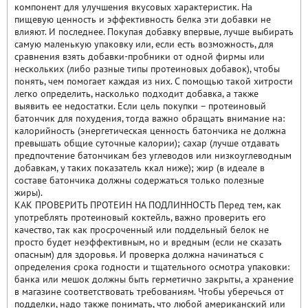
компонент для улучшения вкусовых характеристик. На
пищевую ценность и эффективность белка эти добавки не
влияют. И последнее. Покупая добавку впервые, лучше выбирать
самую маленькую упаковку или, если есть возможность, для
сравнения взять добавки-пробники от одной фирмы или
нескольких (либо разные типы протеиновых добавок), чтобы
понять, чем помогает каждая из них. С помощью такой хитрости
легко определить, насколько подходит добавка, а также
выявить ее недостатки. Если цель покупки – протеиновый
батончик для похудения, тогда важно обращать внимание на:
калорийность (энергетическая ценность батончика не должна
превышать общие суточные калории); сахар (лучше отдавать
предпочтение батончикам без углеводов или низкоуглеводным
добавкам, у таких показатель ккал ниже); жир (в идеале в
составе батончика должны содержаться только полезные
жиры).
КАК ПРОВЕРИТЬ ПРОТЕИН НА ПОДЛИННОСТЬ Перед тем, как
употреблять протеиновый коктейль, важно проверить его
качество, так как просроченный или поддельный белок не
просто будет неэффективным, но и вредным (если не сказать
опасным) для здоровья. И проверка должна начинаться с
определения срока годности и тщательного осмотра упаковки:
банка или мешок должны быть герметично закрыты, а хранение
в магазине соответствовать требованиям. Чтобы уберечься от
подделки, надо также понимать, что любой американский или