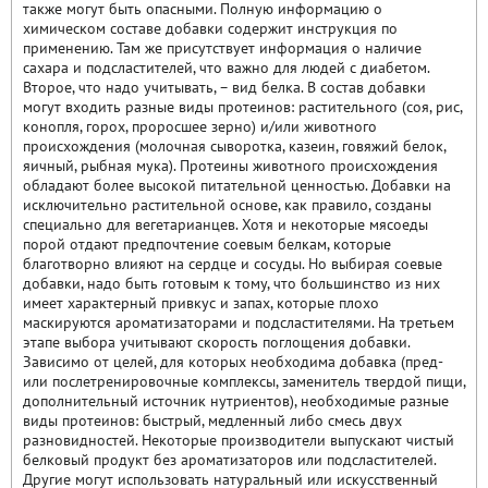
также могут быть опасными. Полную информацию о
химическом составе добавки содержит инструкция по
применению. Там же присутствует информация о наличие
сахара и подсластителей, что важно для людей с диабетом.
Второе, что надо учитывать, – вид белка. В состав добавки
могут входить разные виды протеинов: растительного (соя, рис,
конопля, горох, проросшее зерно) и/или животного
происхождения (молочная сыворотка, казеин, говяжий белок,
яичный, рыбная мука). Протеины животного происхождения
обладают более высокой питательной ценностью. Добавки на
исключительно растительной основе, как правило, созданы
специально для вегетарианцев. Хотя и некоторые мясоеды
порой отдают предпочтение соевым белкам, которые
благотворно влияют на сердце и сосуды. Но выбирая соевые
добавки, надо быть готовым к тому, что большинство из них
имеет характерный привкус и запах, которые плохо
маскируются ароматизаторами и подсластителями. На третьем
этапе выбора учитывают скорость поглощения добавки.
Зависимо от целей, для которых необходима добавка (пред-
или послетренировочные комплексы, заменитель твердой пищи,
дополнительный источник нутриентов), необходимые разные
виды протеинов: быстрый, медленный либо смесь двух
разновидностей. Некоторые производители выпускают чистый
белковый продукт без ароматизаторов или подсластителей.
Другие могут использовать натуральный или искусственный