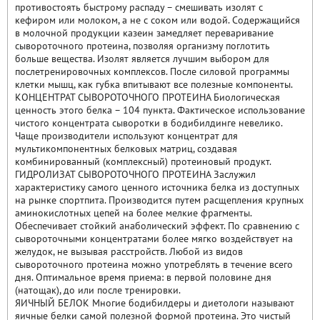
противостоять быстрому распаду – смешивать изолят с
кефиром или молоком, а не с соком или водой. Содержащийся
в молочной продукции казеин замедляет переваривание
сывороточного протеина, позволяя организму поглотить
больше вещества. Изолят является лучшим выбором для
послетренировочных комплексов. После силовой программы
клетки мышц, как губка впитывают все полезные компоненты.
КОНЦЕНТРАТ СЫВОРОТОЧНОГО ПРОТЕИНА Биологическая
ценность этого белка – 104 пункта. Фактическое использование
чистого концентрата сыворотки в бодибилдинге невелико.
Чаще производители используют концентрат для
мультикомпонентных белковых матриц, создавая
комбинированный (комплексный) протеиновый продукт.
ГИДРОЛИЗАТ СЫВОРОТОЧНОГО ПРОТЕИНА Заслужил
характеристику самого ценного источника белка из доступных
на рынке спортпита. Производится путем расщепления крупных
аминокислотных цепей на более мелкие фрагменты.
Обеспечивает стойкий анаболический эффект. По сравнению с
сывороточными концентратами более мягко воздействует на
желудок, не вызывая расстройств. Любой из видов
сывороточного протеина можно употреблять в течение всего
дня. Оптимальное время приема: в первой половине дня
(натощак), до или после тренировки.
ЯИЧНЫЙ БЕЛОК Многие бодибилдеры и диетологи называют
яичные белки самой полезной формой протеина. Это чистый