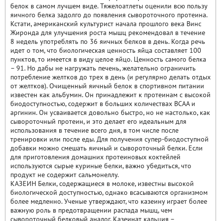
белок в самом лучшем виде. Тяжелоатлеты оценили всю пользу
яичного белка задолго до появления сывороточного протеина.
Кстати, американский культурист начала прошлого века Винс
Жиронда для улучшения роста мышц рекомендовал в течение
8 недель употреблять по 36 яичных белков в день. Когда речь
идет о том, что биологическая ценность яйца составляет 100
пунктов, то имеется в виду целое яйцо. Ценность самого белка
– 91. Но дабы не нагружать печень, желательно ограничить
потребление желтков до трех в день (и регулярно делать отдых
от желтков). Очищенный яичный белок в спортивном питании
известен как альбумин. Он принадлежит к протеинам с высокой
биодоступностью, содержит в больших количествах BCAA и
аргинин. Он усваивается довольно быстро, но не настолько, как
сывороточный протеин, и это делает его идеальным для
использования в течение всего дня, в том числе после
тренировки или после еды. Для получения супер-биодоступной
добавки можно смешать яичный и сывороточный белки. Если
для приготовления домашних протеиновых коктейлей
используются сырые куриные белки, важно убедиться, что
продукт не содержит сальмонеллу.
КАЗЕИН Белки, содержащиеся в молоке, известны высокой
биологической доступностью, однако всасываются организмом
более медленно. Ученые утверждают, что казеину играет более
важную роль в предотвращении распада мышц, чем
сывороточный белковый аналог. Казеинат кальция –