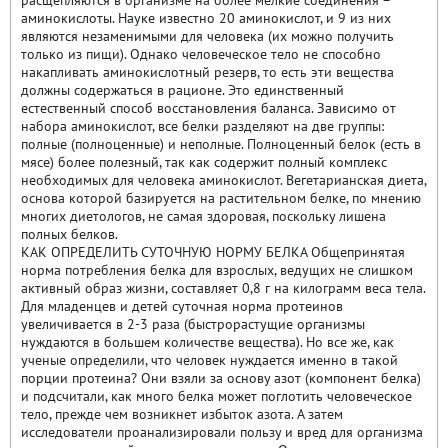
расщепляются в организме на более мелкие соединения –
аминокислоты. Науке известно 20 аминокислот, и 9 из них
являются незаменимыми для человека (их можно получить
только из пищи). Однако человеческое тело не способно
накапливать аминокислотный резерв, то есть эти вещества
должны содержаться в рационе. Это единственный
естественный способ восстановления баланса. Зависимо от
набора аминокислот, все белки разделяют на две группы:
полные (полноценные) и неполные. Полноценный белок (есть в
мясе) более полезный, так как содержит полный комплекс
необходимых для человека аминокислот. Вегетарианская диета,
основа которой базируется на растительном белке, по мнению
многих диетологов, не самая здоровая, поскольку лишена
полных белков.
КАК ОПРЕДЕЛИТЬ СУТОЧНУЮ НОРМУ БЕЛКА Общепринятая
норма потребления белка для взрослых, ведущих не слишком
активный образ жизни, составляет 0,8 г на килограмм веса тела.
Для младенцев и детей суточная норма протеинов
увеличивается в 2-3 раза (быстрорастущие организмы
нуждаются в большем количестве вещества). Но все же, как
ученые определили, что человек нуждается именно в такой
порции протеина? Они взяли за основу азот (компонент белка)
и подсчитали, как много белка может поглотить человеческое
тело, прежде чем возникнет избыток азота. А затем
исследователи проанализировали пользу и вред для организма