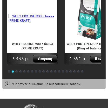
WHEY PROTINE 900 г. банка
WHEY PROTEIN 450 г. тирам
(PRIME KRAFT)
(King of balance)
3 433 р
1 391 р
1
2
3
4
5
6
7
8
9
10
11
12
13
14
15
16
17
18
19
20
*Обратите внимание на аналогичные товары.