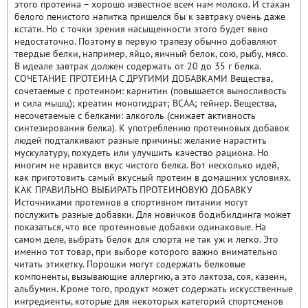
этого протеина – хорошо известное всем нам молоко. И стакан
белого пенистого напитка пришелся бы к завтраку очень даже
кстати. Но с точки зрения насыщенности этого будет явно
недостаточно. Поэтому в первую трапезу обычно добавляют
твердые белки, например, яйцо, яичный белок, сою, рыбу, мясо.
В идеале завтрак должен содержать от 20 до 35 г белка.
СОЧЕТАНИЕ ПРОТЕИНА С ДРУГИМИ ДОБАВКАМИ Вещества,
сочетаемые с протеином: карнитин (повышается выносливость
и сила мышц); креатин моногидрат; BCAA; гейнер. Вещества,
несочетаемые с белками: алкоголь (снижает активность
синтезирования белка). К употреблению протеиновых добавок
людей подталкивают разные причины: желание нарастить
мускулатуру, похудеть или улучшить качество рациона. Но
многим не нравится вкус чистого белка. Вот несколько идей,
как приготовить самый вкусный протеин в домашних условиях.
КАК ПРАВИЛЬНО ВЫБИРАТЬ ПРОТЕИНОВУЮ ДОБАВКУ
Источниками протеинов в спортивном питании могут
послужить разные добавки. Для новичков бодибилдинга может
показаться, что все протеиновые добавки одинаковые. На
самом деле, выбрать белок для спорта не так уж и легко. Это
именно тот товар, при выборе которого важно внимательно
читать этикетку. Порошки могут содержать белковые
компоненты, вызывающие аллергию, а это лактоза, соя, казеин,
альбумин. Кроме того, продукт может содержать искусственные
ингредиенты, которые для некоторых категорий спортсменов