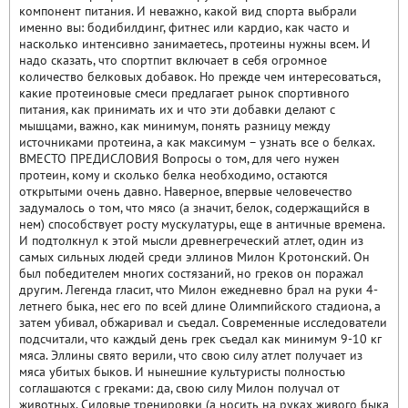
компонент питания. И неважно, какой вид спорта выбрали
именно вы: бодибилдинг, фитнес или кардио, как часто и
насколько интенсивно занимаетесь, протеины нужны всем. И
надо сказать, что спортпит включает в себя огромное
количество белковых добавок. Но прежде чем интересоваться,
какие протеиновые смеси предлагает рынок спортивного
питания, как принимать их и что эти добавки делают с
мышцами, важно, как минимум, понять разницу между
источниками протеина, а как максимум – узнать все о белках.
ВМЕСТО ПРЕДИСЛОВИЯ Вопросы о том, для чего нужен
протеин, кому и сколько белка необходимо, остаются
открытыми очень давно. Наверное, впервые человечество
задумалось о том, что мясо (а значит, белок, содержащийся в
нем) способствует росту мускулатуры, еще в античные времена.
И подтолкнул к этой мысли древнегреческий атлет, один из
самых сильных людей среди эллинов Милон Кротонский. Он
был победителем многих состязаний, но греков он поражал
другим. Легенда гласит, что Милон ежедневно брал на руки 4-
летнего быка, нес его по всей длине Олимпийского стадиона, а
затем убивал, обжаривал и съедал. Современные исследователи
подсчитали, что каждый день грек съедал как минимум 9-10 кг
мяса. Эллины свято верили, что свою силу атлет получает из
мяса убитых быков. И нынешние культуристы полностью
соглашаются с греками: да, свою силу Милон получал от
животных. Силовые тренировки (а носить на руках живого быка