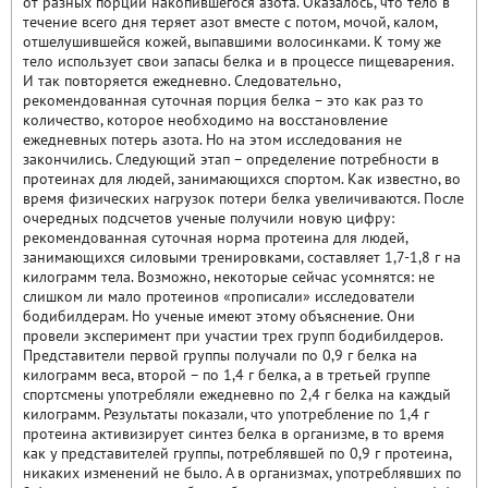
от разных порций накопившегося азота. Оказалось, что тело в
течение всего дня теряет азот вместе с потом, мочой, калом,
отшелушившейся кожей, выпавшими волосинками. К тому же
тело использует свои запасы белка и в процессе пищеварения.
И так повторяется ежедневно. Следовательно,
рекомендованная суточная порция белка – это как раз то
количество, которое необходимо на восстановление
ежедневных потерь азота. Но на этом исследования не
закончились. Следующий этап – определение потребности в
протеинах для людей, занимающихся спортом. Как известно, во
время физических нагрузок потери белка увеличиваются. После
очередных подсчетов ученые получили новую цифру:
рекомендованная суточная норма протеина для людей,
занимающихся силовыми тренировками, составляет 1,7-1,8 г на
килограмм тела. Возможно, некоторые сейчас усомнятся: не
слишком ли мало протеинов «прописали» исследователи
бодибилдерам. Но ученые имеют этому объяснение. Они
провели эксперимент при участии трех групп бодибилдеров.
Представители первой группы получали по 0,9 г белка на
килограмм веса, второй – по 1,4 г белка, а в третьей группе
спортсмены употребляли ежедневно по 2,4 г белка на каждый
килограмм. Результаты показали, что употребление по 1,4 г
протеина активизирует синтез белка в организме, в то время
как у представителей группы, потреблявшей по 0,9 г протеина,
никаких изменений не было. А в организмах, употреблявших по