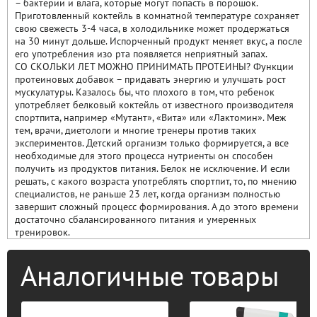
– бактерии и влага, которые могут попасть в порошок.
Приготовленный коктейль в комнатной температуре сохраняет
свою свежесть 3-4 часа, в холодильнике может продержаться
на 30 минут дольше. Испорченный продукт меняет вкус, а после
его употребления изо рта появляется неприятный запах.
СО СКОЛЬКИ ЛЕТ МОЖНО ПРИНИМАТЬ ПРОТЕИНЫ? Функции
протеиновых добавок – придавать энергию и улучшать рост
мускулатуры. Казалось бы, что плохого в том, что ребенок
употребляет белковый коктейль от известного производителя
спортпита, например «Мутант», «Вита» или «Лактомин». Меж
тем, врачи, диетологи и многие тренеры против таких
экспериментов. Детский организм только формируется, а все
необходимые для этого процесса нутриенты он способен
получить из продуктов питания. Белок не исключение. И если
решать, с какого возраста употреблять спортпит, то, по мнению
специалистов, не раньше 23 лет, когда организм полностью
завершит сложный процесс формирования. А до этого времени
достаточно сбалансированного питания и умеренных
тренировок.
Аналогичные товары