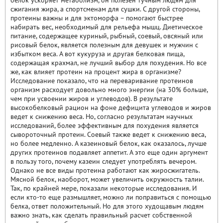
белок ускоряет метаболизм, он полезен тучным людям для
сжигания жира, а спортсменам для сушки. С другой стороны,
протеины важны и для эктоморфа – помогают быстрее
набирать вес, необходимый для рельефа мышц. Диетическое
питание, содержащее куриный, рыбный, соевый, овсяный или
рисовый белок, является полезным для девушек и мужчин с
избытком веса. А вот кукуруза и другая белковая пища,
содержащая крахмал, не лучший выбор для похудения. Но все
же, как влияет протеин на процент жира в организме?
Исследование показало, что на переваривание протеинов
организм расходует довольно много энергии (на 30% больше,
чем при усвоении жиров и углеводов). В результате
высокобелковый рацион на фоне дефицита углеводов и жиров
ведет к снижению веса. Но, согласно результатам научных
исследований, более эффективным для похудения является
сывороточный протеин. Соевый также ведет к снижению веса,
но более медленно. А казеиновый белок, как оказалось, лучше
других протеинов подавляет аппетит. А это еще один аргумент
в пользу того, почему казеин следует употреблять вечером.
Однако не все виды протеина работают как жиросжигатель.
Мясной белок, наоборот, может увеличить окружность талии.
Так, по крайней мере, показали некоторые исследования. И
если кто-то еще размышляет, можно ли поправиться с помощью
белка, ответ положительный. Но для этого худощавым людям
важно знать, как сделать правильный расчет собственной