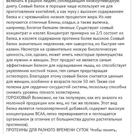
включать в рацион людям, соблюдающим низкоуглеводную
диету. Соевый белок в порошке чаще используют не для
приготовления коктейлей, а как муку с высоким содержанием
белка и с чрезвычайно низким процентом жира. Из нее
получаются отличные блины, оладьи, а также выпечка,
например, богатое белками печенье. Существуют соевый
концентрат и изолят. Концентрат примерно на 2/3 состоит из
белка, в изоляте содержание протеина более высокое. Соевый
белок значительно медленнее, чем сыворотка, но быстрее чем
казеин. Несмотря на сравнительно низкую биологическую
ценность, соя, однако, может иметь некоторые преимущества
для мужчин и женщин. Этот продукт не является самым
эффективным белком для наращивания мышц, но способствует
укреплению костной ткани, тем самым предотвращая
остеопороз. Благодаря этому соевый белок считается ценным
для женщин, особенно в возрасте после 50 лет. Также соя
полезна для сердечно-сосудистой системы, поскольку способна
снижать уровень плохого холестерина.
ГОРОХОВЫЙ Возможно, не так популярен, как его аналоги из
молочной продукции или яиц, но так же полезен. Этот вид
белка является гипоаллергенной добавкой, содержит высокую
концентрацию BCAA, легко переваривается и поглощается
организмом (в отличие от большинства других растительных
протеинов).
ПРОТЕИНЫ ДЛЯ РАЗНОГО ВРЕМЕНИ СУТОК Чтобы понять,