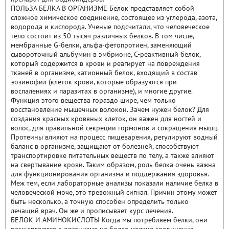
ПОЛЬЗА БЕЛКА В ОРГАНИЗМЕ Белок представляет собой
сложное химическое соединение, состоящее из углерода, азота,
водорода и кислорода. Ученые подсчитали, что человеческое
тело состоит из 50 тысяч различных белков. В том числе,
мембранные G-белки, альфа-фетопротиен, заменяющий
сывороточный альбумин в эмбрионе, C-реактивный белок,
который содержится в крови и реагирует на повреждения
тканей в организме, катионный белок, входящий в состав
эозинофил (клеток крови, которые образуются при
воспалениях и паразитах в организме), и многие другие.
Функция этого вещества гораздо шире, чем только
восстановление мышечных волокон. Зачем нужен белок? Для
создания красных кровяных клеток, он важен для ногтей и
волос, для правильной секреции гормонов и сокращения мышц.
Протеины влияют на процесс пищеварения, регулируют водный
баланс в организме, защищают от болезней, способствуют
транспортировке питательных веществ по телу, а также влияют
на свертывание крови. Таким образом, роль белка очень важна
для функционирования организма и поддержания здоровья.
Меж тем, если лабораторные анализы показали наличие белка в
человеческой моче, это тревожный сигнал. Причин этому может
быть несколько, а точную способен определить только
лечащий врач. Он же и прописывает курс лечения.
БЕЛОК И АМИНОКИСЛОТЫ Когда мы потребляем белки, они