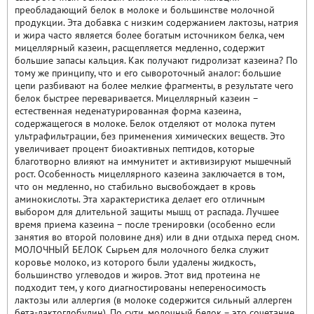
преобладающий белок в молоке и большинстве молочной
продукции. Эта добавка с низким содержанием лактозы, натрия
и жира часто является более богатым источником белка, чем
мицеллярный казеин, расщепляется медленно, содержит
большие запасы кальция. Как получают гидролизат казеина? По
тому же принципу, что и его сывороточный аналог: большие
цепи разбивают на более мелкие фрагменты, в результате чего
белок быстрее переваривается. Мицеллярный казеин –
естественная неденатурированная форма казеина,
содержащегося в молоке. Белок отделяют от молока путем
ультрафильтрации, без применения химических веществ. Это
увеличивает процент биоактивных пептидов, которые
благотворно влияют на иммунитет и активизируют мышечный
рост. Особенность мицеллярного казеина заключается в том,
что он медленно, но стабильно высвобождает в кровь
аминокислоты. Эта характеристика делает его отличным
выбором для длительной защиты мышц от распада. Лучшее
время приема казеина – после тренировки (особенно если
занятия во второй половине дня) или в дни отдыха перед сном.
МОЛОЧНЫЙ БЕЛОК Сырьем для молочного белка служит
коровье молоко, из которого были удалены жидкость,
большинство углеводов и жиров. Этот вид протеина не
подходит тем, у кого диагностированы непереносимость
лактозы или аллергия (в молоке содержится сильный аллерген
бета-лактоглобулин). По сути, молочный белок – это сочетание