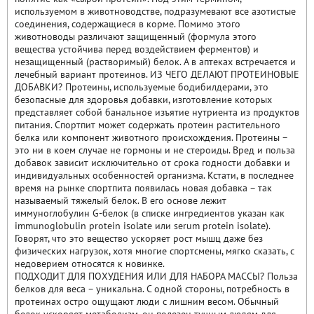
используемом в животноводстве, подразумевают все азотистые
соединения, содержащиеся в корме. Помимо этого
животноводы различают защищенный (формула этого
вещества устойчива перед воздействием ферментов) и
незащищенный (растворимый) белок. А в аптеках встречается и
лечебный вариант протеинов. ИЗ ЧЕГО ДЕЛАЮТ ПРОТЕИНОВЫЕ
ДОБАВКИ? Протеины, используемые бодибилдерами, это
безопасные для здоровья добавки, изготовление которых
представляет собой банальное изъятие нутриента из продуктов
питания. Спортпит может содержать протеин растительного
белка или компонент животного происхождения. Протеины –
это ни в коем случае не гормоны и не стероиды. Вред и польза
добавок зависит исключительно от срока годности добавки и
индивидуальных особенностей организма. Кстати, в последнее
время на рынке спортпита появилась новая добавка – так
называемый тяжелый белок. В его основе лежит
иммуноглобулин G-белок (в списке ингредиентов указан как
immunoglobulin protein isolate или serum protein isolate).
Говорят, что это вещество ускоряет рост мышц даже без
физических нагрузок, хотя многие спортсмены, мягко сказать, с
недоверием относятся к новинке.
ПОДХОДИТ ДЛЯ ПОХУДЕНИЯ ИЛИ ДЛЯ НАБОРА МАССЫ? Польза
белков для веса – уникальна. С одной стороны, потребность в
протеинах остро ощущают люди с лишним весом. Обычный