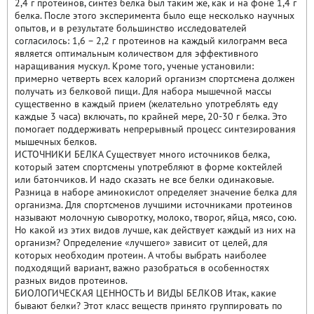
2,4 г протеинов, синтез белка был таким же, как и на фоне 1,4 г
белка. После этого эксперимента было еще несколько научных
опытов, и в результате большинство исследователей
согласилось: 1,6 – 2,2 г протеинов на каждый килограмм веса
является оптимальным количеством для эффективного
наращивания мускул. Кроме того, ученые установили:
примерно четверть всех калорий организм спортсмена должен
получать из белковой пищи. Для набора мышечной массы
существенно в каждый прием (желательно употреблять еду
каждые 3 часа) включать, по крайней мере, 20-30 г белка. Это
помогает поддерживать непрерывный процесс синтезирования
мышечных белков.
ИСТОЧНИКИ БЕЛКА Существует много источников белка,
который затем спортсмены употребляют в форме коктейлей
или батончиков. И надо сказать не все белки одинаковые.
Разница в наборе аминокислот определяет значение белка для
организма. Для спортсменов лучшими источниками протеинов
называют молочную сыворотку, молоко, творог, яйца, мясо, сою.
Но какой из этих видов лучше, как действует каждый из них на
организм? Определение «лучшего» зависит от целей, для
которых необходим протеин. А чтобы выбрать наиболее
подходящий вариант, важно разобраться в особенностях
разных видов протеинов.
БИОЛОГИЧЕСКАЯ ЦЕННОСТЬ И ВИДЫ БЕЛКОВ Итак, какие
бывают белки? Этот класс веществ принято группировать по