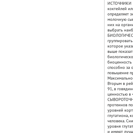
ИСТОЧНИКИ БЕ
коктейлей ил
определяет з
молочную сыво
них на орган
выбрать наиб
БИОЛОГИЧЕСК
группировать
которое указ
выше показат
биологическо
биоценность 
способно за 
повышение пр
Максимальное
Вторым в рей
91, в говядин
ценностью в 
СЫВОРОТОЧНЫ
протеинов по
уровней корт
глутатиона, 
человека. Сн
уровня глута
и имеют лучш