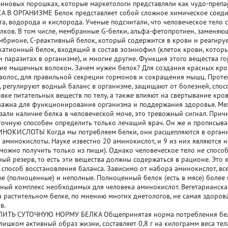
еиновых порошках, которые маркетологи представляли как чудо-препа
 В ОРГАНИЗМЕ Белок представляет собой сложное химическое соеди
та, водорода и кислорода. Ученые подсчитали, что человеческое тело 
лков. В том числе, мембранные G-белки, альфа-фетопротиен, заменя
мбрионе, C-реактивный белок, который содержится в крови и реагиру
 катионный белок, входящий в состав эозинофил (клеток крови, котор
и паразитах в организме), и многие другие. Функция этого вещества г
ие мышечных волокон. Зачем нужен белок? Для создания красных кро
 волос, для правильной секреции гормонов и сокращения мышц. Проте
 регулируют водный баланс в организме, защищают от болезней, спос
вке питательных веществ по телу, а также влияют на свертывание кров
важна для функционирования организма и поддержания здоровья. Ме
зали наличие белка в человеческой моче, это тревожный сигнал. Прич
 точную способен определить только лечащий врач. Он же и прописыва
НОКИСЛОТЫ Когда мы потребляем белки, они расщепляются в органи
 аминокислоты. Науке известно 20 аминокислот, и 9 из них являются
 можно получить только из пищи). Однако человеческое тело не спосо
ый резерв, то есть эти вещества должны содержаться в рационе. Это
 способ восстановления баланса. Зависимо от набора аминокислот, вс
ые (полноценные) и неполные. Полноценный белок (есть в мясе) более 
ный комплекс необходимых для человека аминокислот. Вегетарианска
а растительном белке, по мнению многих диетологов, не самая здоров
в.
ИТЬ СУТОЧНУЮ НОРМУ БЕЛКА Общепринятая норма потребления белк
лишком активный образ жизни, составляет 0,8 г на килограмм веса тел