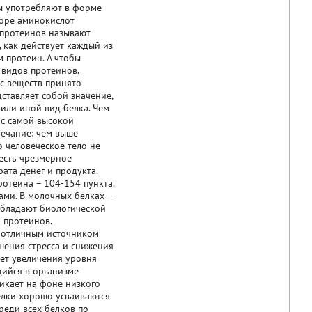
ы употребляют в форме
боре аминокислот
 протеинов называют
, как действует каждый из
 протеин. А чтобы
 видов протеинов.
 веществ принято
ставляет собой значение,
 или иной вид белка. Чем
 с самой высокой
ечание: чем выше
о человеческое тело не
 есть чрезмерное
ата денег и продукта.
отеина – 104-154 пункта.
ами. В молочных белках –
, обладают биологической
 протеинов.
 отличным источником
шения стресса и снижения
чет увеличения уровня
щийся в организме
никает на фоне низкого
белки хорошо усваиваются
реди всех белков по