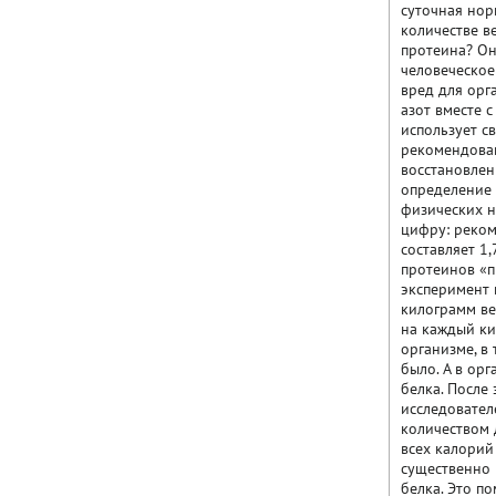
суточная нор
количестве в
протеина? Он
человеческое
вред для орг
азот вместе 
использует с
рекомендован
восстановлен
определение 
физических н
цифру: реком
составляет 1
протеинов «п
эксперимент 
килограмм вес
на каждый ки
организме, в
было. А в орг
белка. После
исследовател
количеством 
всех калорий
существенно 
белка. Это п