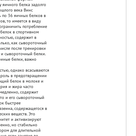
у яичного белка задолго
ошлого века Винс
 по 36 яичных белков в
ов, то имеется в виду
 ограничить потребление
 белок в спортивном
ностью, содержит в
олько, как сывороточный
 числе после тренировки
 и сывороточный белки.
риные белки, важно
стью, однако всасываются
ю роль в предотвращении
ющий белок в молоке и
рия и жира часто
 медленно, содержит
что и его сывороточный
лок быстрее
азеина, содержащегося в
ских веществ. Это
нитет и активизируют
енно, но стабильно
бором для длительной
нно если занятия во