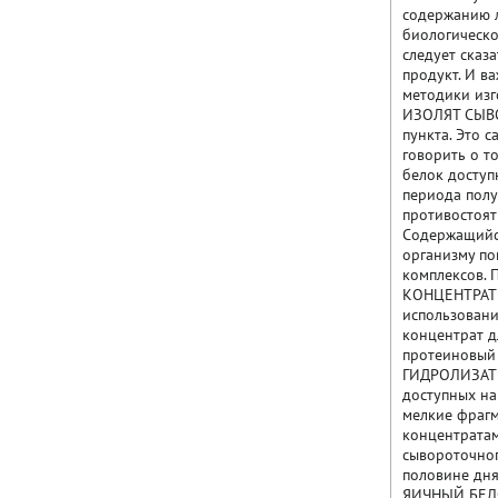
содержанию л
биологическо
следует сказ
продукт. И в
методики изг
ИЗОЛЯТ СЫВО
пункта. Это 
говорить о то
белок доступ
периода полу
противостоят
Содержащийся
организму по
комплексов. 
КОНЦЕНТРАТ 
использовани
концентрат д
протеиновый 
ГИДРОЛИЗАТ 
доступных на
мелкие фрагм
концентратам
сывороточног
половине дня
ЯИЧНЫЙ БЕЛО