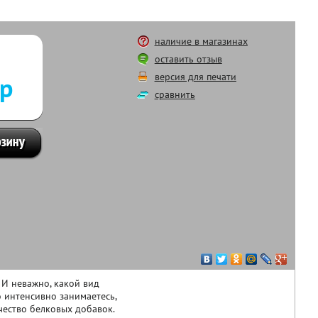
наличие в магазинах
оставить отзыв
версия для печати
 р
сравнить
И неважно, какой вид
о интенсивно занимаетесь,
чество белковых добавок.