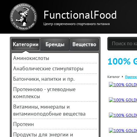
FunctionalFood
Центр современного спортивного питания
Категории
Бренды
Вещество
Аминокислоты
100% G
Анаболические стимуляторы
Каталог
Протеи
Батончики, напитки и пр.
Протеиново - углеводные
комплексы
Витамины, минералы и
витаминоподобные вещества
Протеин
Продукты для энергии и