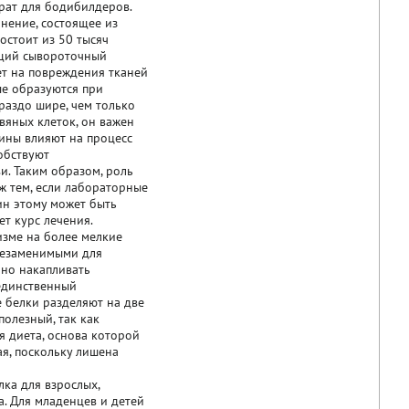
рат для бодибилдеров.
нение, состоящее из
состоит из 50 тысяч
ющий сывороточный
ет на повреждения тканей
ые образуются при
ораздо шире, чем только
вяных клеток, он важен
ины влияют на процесс
обствуют
и. Таким образом, роль
ж тем, если лабораторные
ин этому может быть
ет курс лечения.
зме на более мелкие
 незаменимыми для
бно накапливать
 единственный
е белки разделяют на две
полезный, так как
я диета, основа которой
ая, поскольку лишена
а для взрослых,
а. Для младенцев и детей