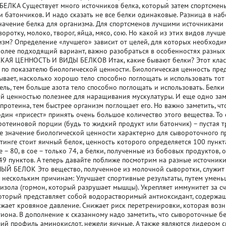
ЛКА Существует много источников белка, который затем спортсмен
и батончиков. И надо сказать не все белки одинаковые. Разница в на
начение белка для организма. Для спортсменов лучшими источниками
ротку, молоко, творог, яйца, мясо, сою. Но какой из этих видов лучше
изм? Определение «лучшего» зависит от целей, для которых необходим
олее подходящий вариант, важно разобраться в особенностях разных
АЯ ЦЕННОСТЬ И ВИДЫ БЕЛКОВ Итак, какие бывают белки? Этот класс
 по показателю биологической ценности. Биологическая ценность пред
ывает, насколько хорошо тело способно поглощать и использовать тот
ель, тем больше азота тело способно поглощать и использовать. Белки
й ценностью полезнее для наращивания мускулатуры. И еще одно зам
протеина, тем быстрее организм поглощает его. Но важно заметить, чт
один «присест» принять очень большое количество этого вещества. То
отеиновой порции (будь то жидкий продукт или батончик) – пустая тр
 значение биологической ценности характерно для сывороточного пр
тинге стоит яичный белок, ценность которого определяется 100 пункт
е – 80, в сое – только 74, а белки, полученные из бобовых продуктов
49 пунктов. А теперь давайте поближе посмотрим на разные источники
Й БЕЛОК Это вещество, полученное из молочной сыворотки, служит
 нескольким причинам: Улучшает спортивные результаты, путем умень
изола (гормон, который разрушает мышцы). Укрепляет иммунитет за с
который представляет собой водорастворимый антиоксидант, содержа
ижает кровяное давление. Снижает риск перетренировки, которая воз
тиона. В дополнение к сказанному надо заметить, что сывороточные 
ий профиль аминокислот, нежели яичные. А также являются лидером с