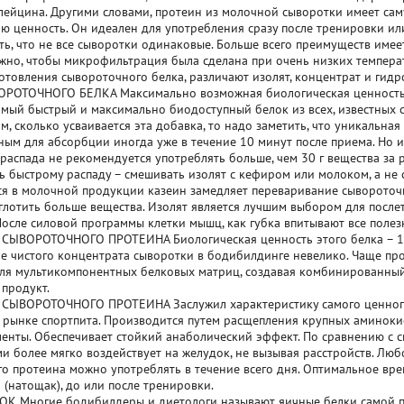
ейцина. Другими словами, протеин из молочной сыворотки имеет са
ю ценность. Он идеален для употребления сразу после тренировки или 
ать, что не все сыворотки одинаковые. Больше всего преимуществ им
ажно, чтобы микрофильтрация была сделана при очень низких темпера
отовления сывороточного белка, различают изолят, концентрат и гидр
РОТОЧНОГО БЕЛКА Максимально возможная биологическая ценность 
самый быстрый и максимально биодоступный белок из всех, известных с
м, сколько усваивается эта добавка, то надо заметить, что уникальна
ным для абсорбции иногда уже в течение 10 минут после приема. Но и
распада не рекомендуется употреблять больше, чем 30 г вещества за 
ь быстрому распаду – смешивать изолят с кефиром или молоком, а не 
 в молочной продукции казеин замедляет переваривание сывороточн
глотить больше вещества. Изолят является лучшим выбором для посл
После силовой программы клетки мышц, как губка впитывают все поле
СЫВОРОТОЧНОГО ПРОТЕИНА Биологическая ценность этого белка – 10
е чистого концентрата сыворотки в бодибилдинге невелико. Чаще пр
ля мультикомпонентных белковых матриц, создавая комбинированный
продукт.
СЫВОРОТОЧНОГО ПРОТЕИНА Заслужил характеристику самого ценного
 рынке спортпита. Производится путем расщепления крупных аминоки
енты. Обеспечивает стойкий анаболический эффект. По сравнению с
и более мягко воздействует на желудок, не вызывая расстройств. Люб
о протеина можно употреблять в течение всего дня. Оптимальное вре
 (натощак), до или после тренировки.
К Многие бодибилдеры и диетологи называют яичные белки самой 