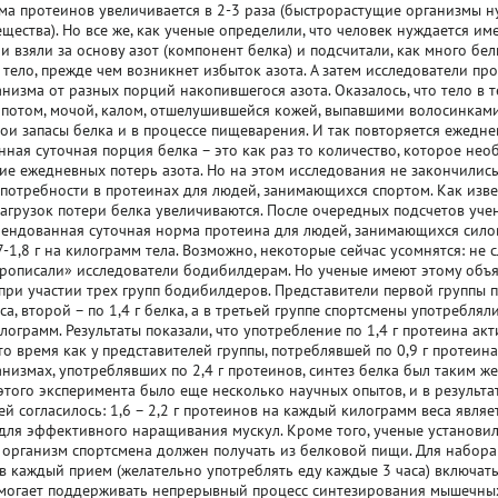
ма протеинов увеличивается в 2-3 раза (быстрорастущие организмы 
ещества). Но все же, как ученые определили, что человек нуждается и
и взяли за основу азот (компонент белка) и подсчитали, как много бе
 тело, прежде чем возникнет избыток азота. А затем исследователи пр
анизма от разных порций накопившегося азота. Оказалось, что тело в т
с потом, мочой, калом, отшелушившейся кожей, выпавшими волосинками
вои запасы белка и в процессе пищеварения. И так повторяется ежедне
ная суточная порция белка – это как раз то количество, которое не
ие ежедневных потерь азота. Но на этом исследования не закончились
потребности в протеинах для людей, занимающихся спортом. Как изве
агрузок потери белка увеличиваются. После очередных подсчетов уч
ендованная суточная норма протеина для людей, занимающихся сило
,7-1,8 г на килограмм тела. Возможно, некоторые сейчас усомнятся: не
рописали» исследователи бодибилдерам. Но ученые имеют этому объя
при участии трех групп бодибилдеров. Представители первой группы по
а, второй – по 1,4 г белка, а в третьей группе спортсмены употреблял
лограмм. Результаты показали, что употребление по 1,4 г протеина акт
 то время как у представителей группы, потреблявшей по 0,9 г протеин
анизмах, употреблявших по 2,4 г протеинов, синтез белка был таким же,
 этого эксперимента было еще несколько научных опытов, и в результ
ей согласилось: 1,6 – 2,2 г протеинов на каждый килограмм веса явля
для эффективного наращивания мускул. Кроме того, ученые установил
 организм спортсмена должен получать из белковой пищи. Для набор
в каждый прием (желательно употреблять еду каждые 3 часа) включать,
омогает поддерживать непрерывный процесс синтезирования мышечных