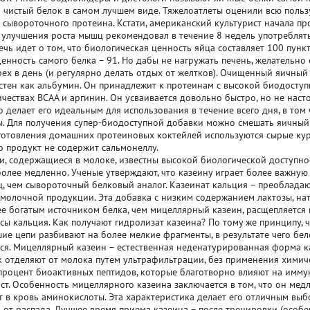
о чистый белок в самом лучшем виде. Тяжелоатлеты оценили всю польз
 сывороточного протеина. Кстати, американский культурист начала пр
улучшения роста мышц рекомендовал в течение 8 недель употреблять
ечь идет о том, что биологическая ценность яйца составляет 100 пункт
Ценность самого белка – 91. Но дабы не нагружать печень, желательно
рех в день (и регулярно делать отдых от желтков). Очищенный яичный
стен как альбумин. Он принадлежит к протеинам с высокой биодоступ
чествах BCAA и аргинин. Он усваивается довольно быстро, но не наст
то делает его идеальным для использования в течение всего дня, в том
ы. Для получения супер-биодоступной добавки можно смешать яичный
готовления домашних протеиновых коктейлей используются сырые ку
то продукт не содержит сальмонеллу.
, содержащиеся в молоке, известны высокой биологической доступно
олее медленно. Ученые утверждают, что казеину играет более важну
, чем сывороточный белковый аналог. Казеинат кальция – преоблада
молочной продукции. Эта добавка с низким содержанием лактозы, нат
ее богатым источником белка, чем мицеллярный казеин, расщепляется
сы кальция. Как получают гидролизат казеина? По тому же принципу, 
шие цепи разбивают на более мелкие фрагменты, в результате чего бе
ся. Мицеллярный казеин – естественная неденатурированная форма к
к отделяют от молока путем ультрафильтрации, без применения химиче
процент биоактивных пептидов, которые благотворно влияют на имму
т. Особенность мицеллярного казеина заключается в том, что он медл
 в кровь аминокислоты. Эта характеристика делает его отличным вы
от распада. Лучшее время приема казеина – после тренировки (особе