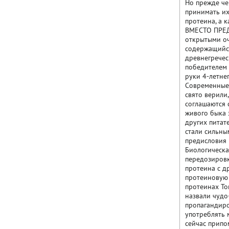
Но прежде че
принимать их
протеина, а к
ВМЕСТО ПРЕДИ
открытыми оче
содержащийся
древнегречес
победителем 
руки 4-летнег
Современные 
свято верили
соглашаются 
живого быка 
других питат
стали сильны
предисловия 
Биологическа
передозировк
протеина с д
протеиновую 
протеинах То
назвали чудо
пропагандиро
употреблять 
сейчас припо