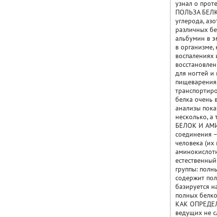
узнал о прот
ПОЛЬЗА БЕЛКА
углерода, азо
различных бе
альбумин в э
в организме,
воспалениях 
восстановлен
для ногтей и
пищеварения,
транспортиро
белка очень 
анализы пока
несколько, а
БЕЛОК И АМИ
соединения –
человека (их
аминокислотн
естественный
группы: полн
содержит пол
базируется н
полных белко
КАК ОПРЕДЕЛ
ведущих не с