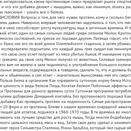
м интересоваться, какие протеиновые смеси предлагает рынок спортив
 и что эти добавки делают с мышцами, важно, как минимум, понять р
ак максимум – узнать все о белках.
СЛОВИЯ Вопросы о том, для чего нужен протеин, кому и сколько бел
нь давно. Наверное, впервые человечество задумалось о том, что мясо
 в нем) способствует росту мускулатуры, еще в античные времена. И 
кий атлет, один из самых сильных людей среди эллинов Милон Кротон
многих состязаний, но греков он поражал другим. Легенда гласит, чт
о быка, нес его по всей длине Олимпийского стадиона, а затем убивал
исследователи подсчитали, что каждый день грек съедал как минимум 
, что свою силу атлет получает из мяса убитых быков. И нынешние кул
с греками: да, свою силу Милон получал от животных. Силовые трениро
это вам не железо в зале поднимать) и употребление большого количе
ельных веществ, содержащихся в говядине, сделали то, что и должны 
ми и объемными, а сам атлет – значительно выносливее, чем его сверс
Польза белка в организме Как определить суточную норму белка Ист
я ценность и виды белков Пища, богатая белком Побочные эффекты и
и Протеины для разного времени суток Суточная программа потребл
ругими добавками Домашний коктейль без протеинового порошка Как
добавку Как проверить протеин на подлинность Самые распростране
п-10 фирм и их протеины Ближе к нашим временам очередной ажиота
-пищей для атлетов, поднялся в 1960-1970 годы. В те времена во мн
вались как лучшее средство для роста мышц. Тогда многие бодибилд
много цельного молока, мяса и яиц. Затем свое дело сделал и кинемат
мнят героя Сильвестра Сталлоне, Рокки Бальбоа, который пил сырые яй