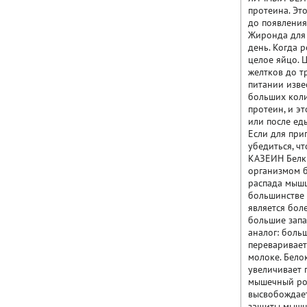
протеина. Эт
до появления
Жиронда для 
день. Когда р
целое яйцо. 
желтков до т
питании изве
больших коли
протеин, и э
или после ед
Если для при
убедиться, ч
КАЗЕИН Белки
организмом б
распада мышц
большинстве 
является бол
большие запа
аналог: боль
переваривает
молоке. Бело
увеличивает 
мышечный рос
высвобождает
защиты мышц 