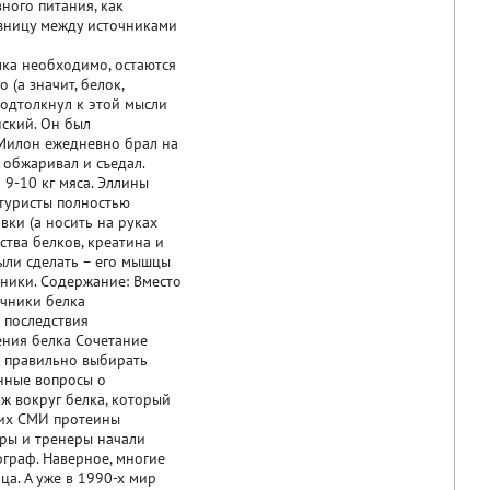
ного питания, как
азницу между источниками
ка необходимо, остаются
 (а значит, белок,
подтолкнул к этой мысли
ский. Он был
о Милон ежедневно брал на
, обжаривал и съедал.
9-10 кг мяса. Эллины
ьтуристы полностью
вки (а носить на руках
ства белков, креатина и
были сделать – его мышцы
тники. Содержание: Вместо
очники белка
 последствия
ения белка Сочетание
 правильно выбирать
нные вопросы о
ж вокруг белка, который
огих СМИ протеины
еры и тренеры начали
ограф. Наверное, многие
ца. А уже в 1990-х мир