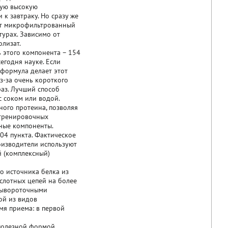
мую высокую
к завтраку. Но сразу же
еет микрофильтрованный
турах. Зависимо от
олизат.
этого компонента – 154
егодня науке. Если
я формула делает этот
з-за очень короткого
раз. Лучший способ
с соком или водой.
ого протеина, позволяя
етренировочных
зные компоненты.
4 пункта. Фактическое
оизводители используют
 (комплексный)
 источника белка из
слотных цепей на более
 сывороточными
ой из видов
мя приема: в первой
полезной формой