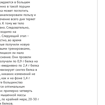
нуждаются в большем
менно в такой порции
лка может поглотить
оанализировали пользу и
ечение всего дня теряет
. К тому же тело
вно. Следовательно,
обходимо на
. Следующий этап –
стно, во время
еные получили новую
выми тренировками,
 слишком ли мало
снение. Они провели
лучали по 0,9 г белка на
и ежедневно по 2,4 г белка
ивизирует синтез белка в
а, никаких изменений не
 как и на фоне 1,4 г
ате большинство
ется оптимальным
и: примерно четверть
а мышечной массы
 по крайней мере, 20-30 г
 белков.