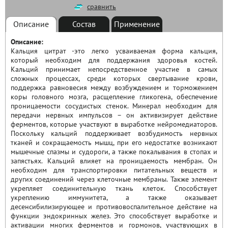
сравнить
Описание
Состав
Применение
Описание:
Кальция цитрат -это легко усваиваемая форма кальция,
который необходим для поддержания здоровья костей.
Кальций принимает непосредственное участие в самых
сложных процессах, среди которых свертывание крови,
поддержка равновесия между возбуждением и торможением
коры головного мозга, расщепление гликогена, обеспечение
проницаемости сосудистых стенок. Минерал необходим для
передачи нервных импульсов – он активизирует действие
ферментов, которые участвуют в выработке нейромедиаторов.
Поскольку кальций поддерживает возбудимость нервных
тканей и сокращаемость мышц, при его недостатке возникают
мышечные спазмы и судороги, а также покалывания в стопах и
запястьях. Кальций влияет на проницаемость мембран. Он
необходим для транспортировки питательных веществ и
других соединений через клеточные мембраны. Также элемент
укрепляет соединительную ткань клеток. Cпособствует
укреплению иммунитета, а также оказывает
десенсибилизирующее и противовоспалительное действие на
функции эндокринных желез. Это способствует выработке и
активации многих ферментов и гормонов, участвующих в