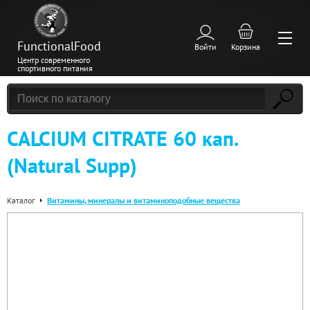
FunctionalFood
Войти
Корзина
Центр современного
спортивного питания
CALCIUM CITRATE 60 кап.
(Natural Supp)
Каталог
Витамины, минералы и витаминоподобные вещества