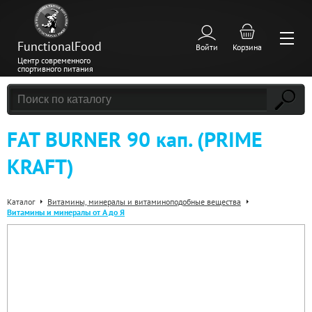
FunctionalFood
Войти
Корзина
Центр современного
спортивного питания
FAT BURNER 90 кап. (PRIME
KRAFT)
Каталог
Витамины, минералы и витаминоподобные вещества
Витамины и минералы от А до Я