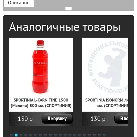
Описание
Аналогичные товары
SPORTINIA L-CARNITINE 1500
SPORTINIA ISONORM личи 
(Малина) 500 мл. (СПОРТИНИЯ)
мл. (СПОРТИНИЯ)
130 р
130 р
1
2
3
4
5
6
7
8
9
10
11
12
13
14
15
16
17
18
19
20