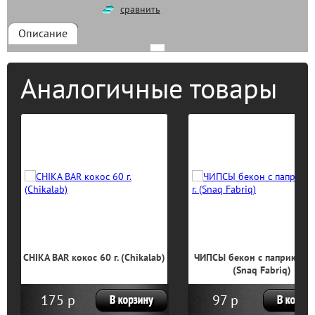
сравнить
Описание
Аналогичные товары
окос 60 г. (Chikalab)
ЧИПСЫ бекон с паприкой 50 г.
ПЕЧЕНЬ
(Snaq Fabriq)
р
97 р
8