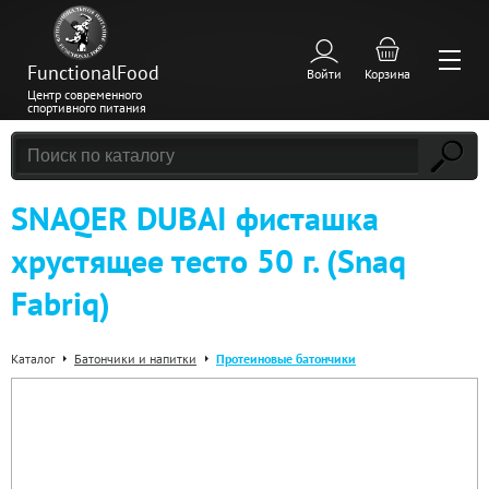
FunctionalFood
Войти
Корзина
Центр современного
спортивного питания
SNAQER DUBAI фисташка
хрустящее тесто 50 г. (Snaq
Fabriq)
Каталог
Батончики и напитки
Протеиновые батончики