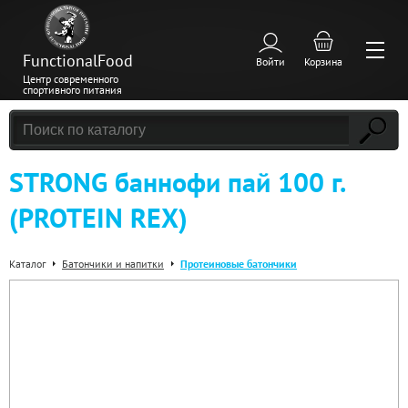
FunctionalFood
Войти
Корзина
Центр современного
спортивного питания
STRONG баннофи пай 100 г.
(PROTEIN REX)
Каталог
Батончики и напитки
Протеиновые батончики