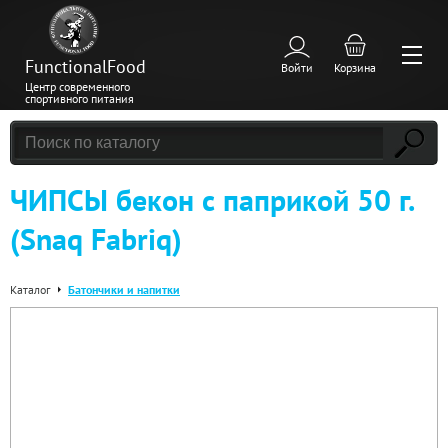
FunctionalFood
Войти
Корзина
Центр современного
спортивного питания
ЧИПСЫ бекон с паприкой 50 г.
(Snaq Fabriq)
Каталог
Батончики и напитки