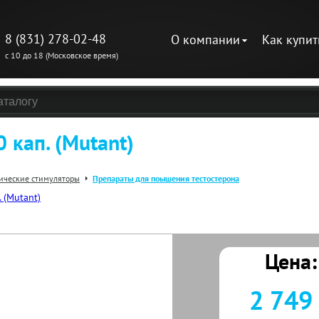
8 (831) 278-02-48
О компании
Как купит
с 10 до 18 (Московское время)
 кап. (Mutant)
ические стимуляторы
Препараты для поышения тестостерона
Цена:
2 749