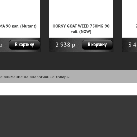
A 90 кап. (Mutant)
HORNY GOAT WEED 750MG 90
таб. (NOW)
р
2 938 р
3 4
е внимание на аналогичные товары.