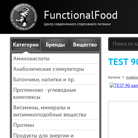
FunctionalFood
Центр современного спортивного питания
Категории
Бренды
Вещество
Аминокислоты
TEST 90
Анаболические стимуляторы
Каталог
Анабол
Батончики, напитки и пр.
Протеиново - углеводные
комплексы
Витамины, минералы и
витаминоподобные вещества
Протеин
Продукты для энергии и