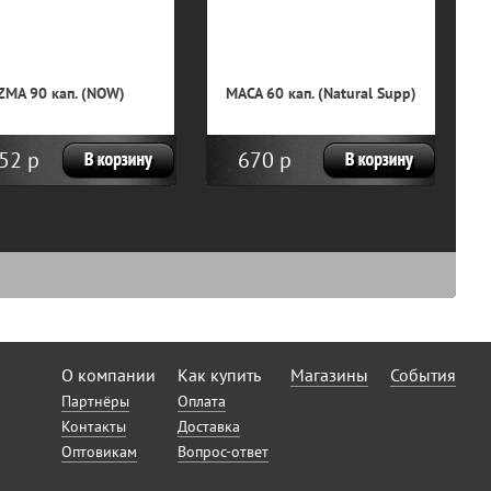
ZMA 90 кап. (NOW)
MACA 60 кап. (Natural Supp)
T
52 р
670 р
О компании
Как купить
Магазины
События
Партнёры
Оплата
Контакты
Доставка
Оптовикам
Вопрос-ответ