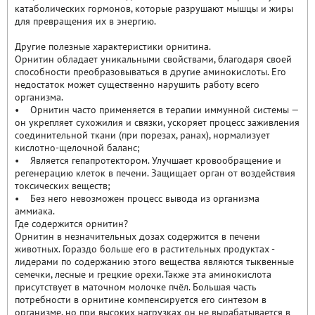
катаболических гормонов, которые разрушают мышцы и жиры
для превращения их в энергию.
Другие полезные характеристики орнитина.
Орнитин обладает уникальными свойствами, благодаря своей
способности преобразовываться в другие аминокислоты. Его
недостаток может существенно нарушить работу всего
организма.
• Орнитин часто применяется в терапии иммунной системы —
он укрепляет сухожилия и связки, ускоряет процесс заживления
соединительной ткани (при порезах, ранах), нормализует
кислотно-щелочной баланс;
• Является гепапротектором. Улучшает кровообращение и
регенерацию клеток в печени. Защищает орган от воздействия
токсических веществ;
• Без него невозможен процесс вывода из организма
аммиака.
Где содержится орнитин?
Орнитин в незначительных дозах содержится в печени
животных. Гораздо больше его в растительных продуктах -
лидерами по содержанию этого вещества являются тыквенные
семечки, лесные и грецкие орехи.Также эта аминокислота
присутствует в маточном молочке пчёл. Большая часть
потребности в орнитине компенсируется его синтезом в
организме, но при высоких нагрузках он не вырабатывается в