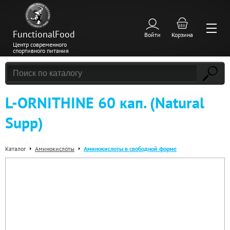
FunctionalFood
Войти
Корзина
Центр современного
спортивного питания
L-ORNITHINE 60 кап. (Natural
Supp)
Каталог
Аминокислоты
Аминокислоты в свободной форме