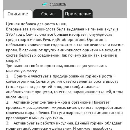
сравнить
Описание
Состав
Применение
Ценная добавка для роста мышц.
Впервые эта аминокислота была выделена из печени акулы в
1937 году. Сейчас она всё больше набирает популярность
среди спортсменов. Речь идёт об орнитине. Орнитин в
небольших количествах содержится в тканях человека и плазме
крови. В отличии от других аминокислот орнитин не входит в
состав белковых соединений. Так почему же он так значим в
спорте?
Три главных свойств орнитина, помогающих увеличить
мышечную массу.
1. Орнитин участвует в продуцировании гормона роста —
соматотропина. Соматотропин ответственен за рост в высоту
(это актуально для детей и подростков), а также за
анаболические процессы, то есть за наращивание тканей, в том
числе мышц.
2. Активизирует сжигание жира в организме. Помогает
процессам расщепления жирных кислот, то есть перерабатывает
молекулы жира в белок. По сути жировые клетки аминокислота
превращает в мышечную ткань.
3. Активирует выработку инсулина. Данный гормон обладает
мощным анаболическим действием. И снижает выработку