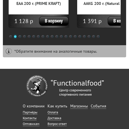
EAA 200 г. (PRIME KRAFT)
AAKG 200 г. (Natural Sup
1 128 р
1 391 р
1
2
3
4
5
6
7
8
9
10
11
12
13
14
15
16
17
18
19
20
*Обратите внимание на аналогичные товары.
О компании
Как купить
Магазины
События
Партнёры
Оплата
Контакты
Доставка
Оптовикам
Вопрос-ответ