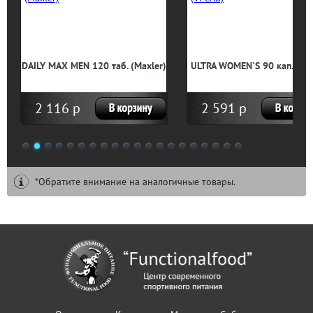
DAILY MAX MEN 120 таб. (Maxler)
ULTRA WOMEN'S 90 кап. (VP
2 116 р
2 591 р
1
2
3
4
5
6
7
8
9
10
11
12
13
14
15
16
17
18
19
20
*Обратите внимание на аналогичные товары.