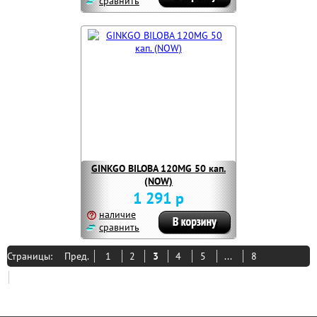
сравнить
GINKGO BILOBA 120MG 50 кап.
(NOW)
1 291 р
наличие
сравнить
Страницы:
Пред.
1
2
3
4
5
...
8
След.