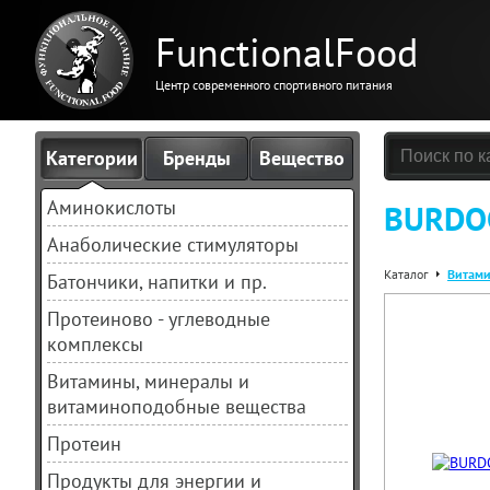
FunctionalFood
Центр современного спортивного питания
Категории
Бренды
Вещество
Аминокислоты
BURDOC
Анаболические стимуляторы
Каталог
Витами
Батончики, напитки и пр.
Протеиново - углеводные
комплексы
Витамины, минералы и
витаминоподобные вещества
Протеин
Продукты для энергии и