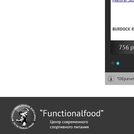
CURCUMIN 60 кап. (Natural Supp)
BURDOCK RO
821 р
756 р
1
2
*Обратит