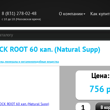
8 (831) 278-02-48
О компании
Как купит
с 10 до 18 (Московское время)
K ROOT 60 кап. (Natural Supp)
ны, минералы и витаминоподобные вещества
Цена:
756 