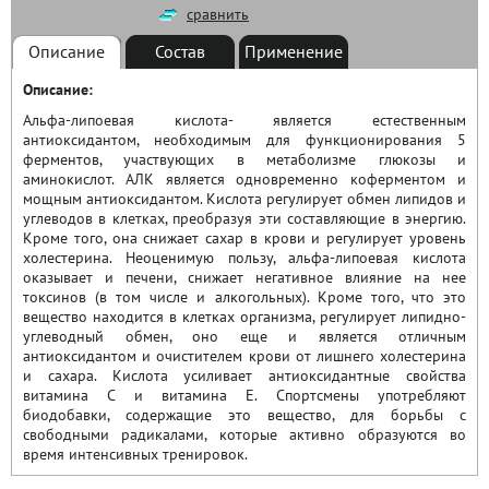
сравнить
Описание
Состав
Применение
Описание:
Альфа-липоевая кислота- является естественным
антиоксидантом, необходимым для функционирования 5
ферментов, участвующих в метаболизме глюкозы и
аминокислот. АЛК является одновременно коферментом и
мощным антиоксидантом. Кислота регулирует обмен липидов и
углеводов в клетках, преобразуя эти составляющие в энергию.
Кроме того, она снижает сахар в крови и регулирует уровень
холестерина. Неоценимую пользу, альфа-липоевая кислота
оказывает и печени, снижает негативное влияние на нее
токсинов (в том числе и алкогольных). Кроме того, что это
вещество находится в клетках организма, регулирует липидно-
углеводный обмен, оно еще и является отличным
антиоксидантом и очистителем крови от лишнего холестерина
и сахара. Кислота усиливает антиоксидантные свойства
витамина C и витамина E. Спортсмены употребляют
биодобавки, содержащие это вещество, для борьбы с
свободными радикалами, которые активно образуются во
время интенсивных тренировок.