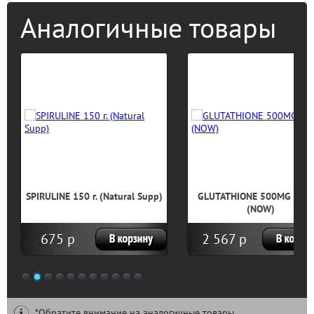
Аналогичные товары
SPIRULINE 150 г. (Natural Supp)
GLUTATHIONE 500MG 30 к
(NOW)
675 р
2 567 р
1
2
3
4
5
6
7
8
9
10
11
*Обратите внимание на аналогичные товары.