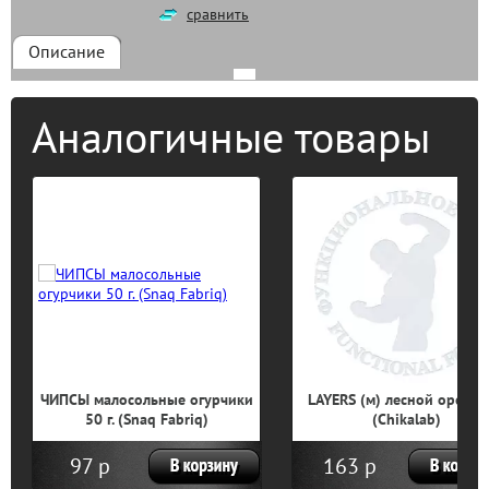
сравнить
Описание
Аналогичные товары
осольные огурчики
LAYERS (м) лесной орех 45 г.
WHEY 
. (Snaq Fabriq)
(Chikalab)
163 р
15