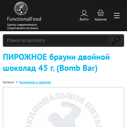
FunctionalFood
Войти
Корзина
Центр современного
спортивного питания
ПИРОЖНОЕ брауни двойной
шоколад 45 г. (Bomb Bar)
Каталог
Батончики и напитки