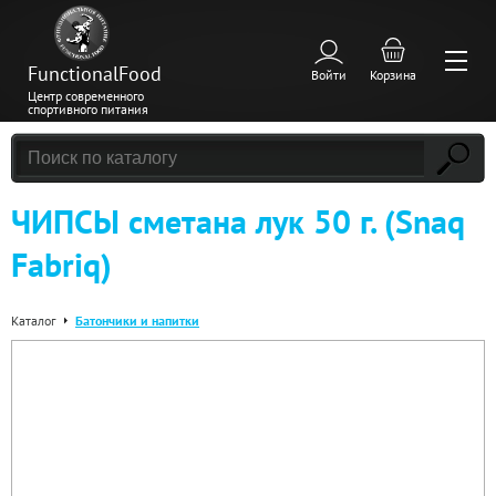
FunctionalFood
Войти
Корзина
Центр современного
спортивного питания
ЧИПСЫ сметана лук 50 г. (Snaq
Fabriq)
Каталог
Батончики и напитки