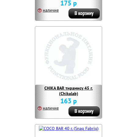
175 р
наличие
CHIKA BAR тирамису 45 г.
(Chikalab)
163 р
наличие