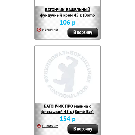
БАТОНЧИК ВАФЕЛЬНЫЙ
фундучный крем 45 г. (Bomb
Bar)
106 р
наличие
БАТОНЧИК ПРО малина с
фисташкой 45 г. (Bomb Bar)
154 р
наличие