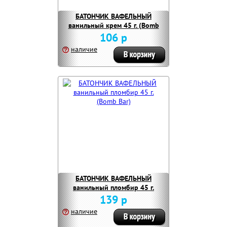
БАТОНЧИК ВАФЕЛЬНЫЙ
ванильный крем 45 г. (Bomb
Bar)
106 р
наличие
БАТОНЧИК ВАФЕЛЬНЫЙ
ванильный пломбир 45 г.
(Bomb Bar)
139 р
наличие