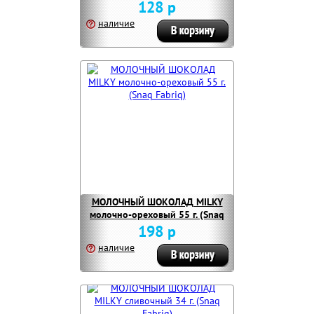
Fabriq)
128 р
наличие
МОЛОЧНЫЙ ШОКОЛАД MILKY
молочно-ореховый 55 г. (Snaq
Fabriq)
198 р
наличие