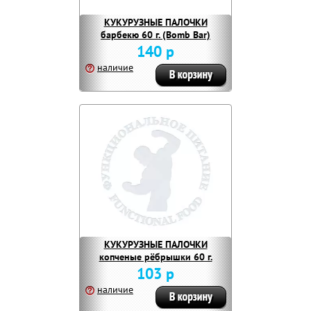
КУКУРУЗНЫЕ ПАЛОЧКИ
барбекю 60 г. (Bomb Bar)
140 р
наличие
КУКУРУЗНЫЕ ПАЛОЧКИ
копченые рёбрышки 60 г.
(Bomb Bar)
103 р
наличие