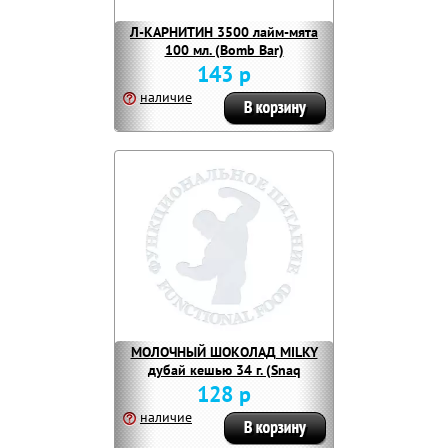
Л-КАРНИТИН 3500 лайм-мята
100 мл. (Bomb Bar)
143 р
наличие
МОЛОЧНЫЙ ШОКОЛАД MILKY
дубай кешью 34 г. (Snaq
Fabriq)
128 р
наличие