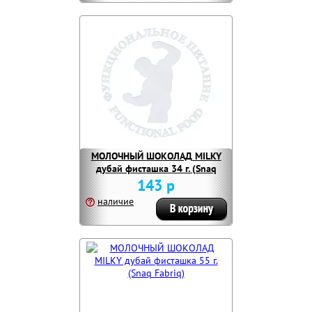
МОЛОЧНЫЙ ШОКОЛАД MILKY
дубай фисташка 34 г. (Snaq
Fabriq)
143 р
наличие